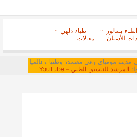
طباء بنغالور
أطباء دلهي
دات الأسنان
مقالات
 في مدينة مومباي وهي معتمدة وطنيا وعالميا
ا:
المرشد للتنسيق الطبي – YouTube