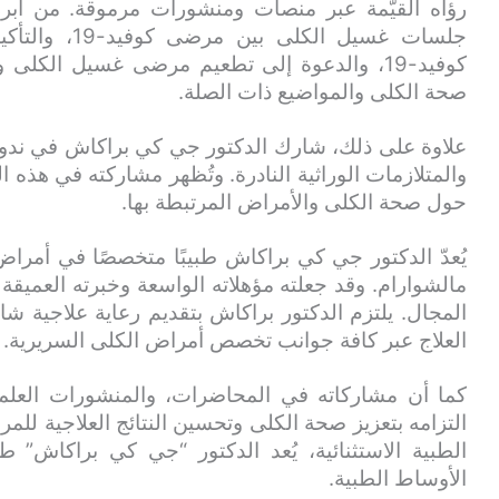
رؤاه القيّمة عبر منصات ومنشورات مرموقة. من أبرز
جلسات غسيل ال
كوفيد-19، والدعوة إلى تطعيم مرضى غسيل الكل
صحة الكلى والمواضيع ذات الصلة.
علاوة على ذلك، شارك الدكتور جي كي براكاش في ند
والمتلازمات الوراثية النادرة. وتُظهر مشاركته في هذه 
حول صحة الكلى والأمراض المرتبطة بها.
يُعدّ الدكتور جي كي براكاش طبيبًا متخصصًا في أمر
مالشوارام. وقد جعلته مؤهلاته الواسعة وخبرته العميقة وإ
المجال. يلتزم الدكتور براكاش بتقديم رعاية علاجية شا
العلاج عبر كافة جوانب تخصص أمراض الكلى السريرية.
كما أن مشاركاته في المحاضرات، والمنشورات العلمية
التزامه بتعزيز صحة الكلى وتحسين النتائج العلاجية لل
الطبية الاستثنائية، يُعد الدكتور “جي كي براكاش” ط
الأوساط الطبية.