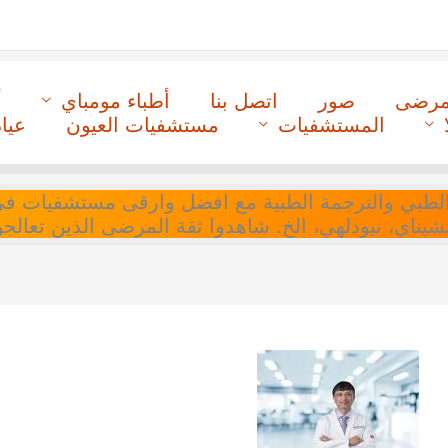
لمرضى
صور
اتصل بنا
أطباء مومباي
أ
المستشفيات
مستشفيات العيون
عيا
ل التنسيق الطبي والترجمة الطبية مع افضل وارقى مستشفيات
 تشيناي، نيودلهي، الخ. شاهدوا ثقة المرضى الذين تعالجو