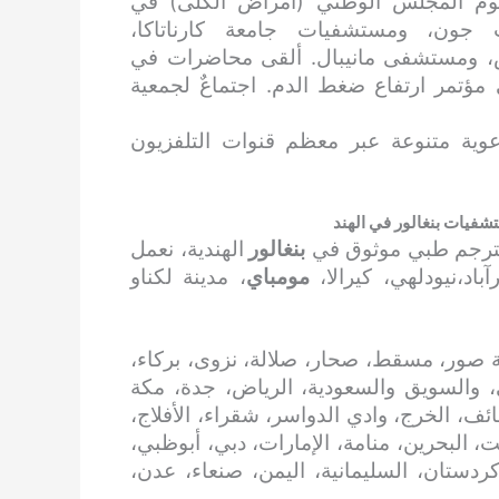
دبلوم المجلس الوطني (أمراض الكلى) في
ون، ومستشفيات جامعة كارناتاكا،
ومستشفى مانيبال. ألقى محاضرات في
ي مؤتمر ارتفاع ضغط الدم. اجتماعٌ لجمعية
وعوية متنوعة عبر معظم قنوات التلفزيون
شفيات بنغالور في الهند
مترجم طبي موثوق في
بنغالور
الهندية، نعمل
اد،نيودلهي، كيرالا،
مومباي
، مدينة لكناو
 صور، مسقط، صحار، صلالة، نزوى، بركاء،
، والسويق والسعودية، الرياض، جدة، مكة
ائف، الخرج، وادي الدواسر، شقراء، الأفلاج،
، البحرين، منامة، الإمارات، دبي، أبوظبي،
 كردستان، السليمانية، اليمن، صنعاء، عدن،