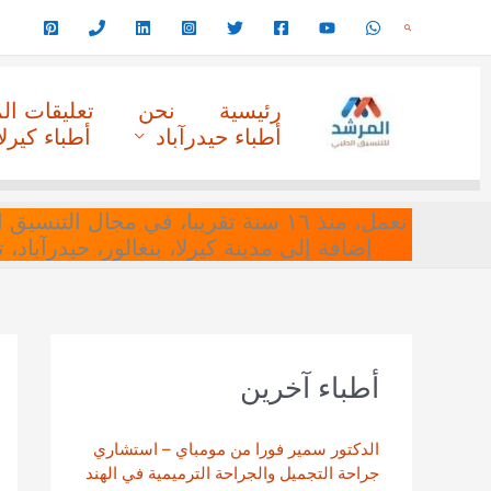
خطي
البحث
لى
لمحتوى
رئيسية
نحن
تعليقات ا
أطباء حيدرآباد
أطباء كيرلا
نعمل، منذ ١٦ سنة تقريبا، في مجا
إضافة إلى مدينة كيرلا، بنغالور، حيدرآباد،
أطباء آخرين
الدكتور سمير فورا من مومباي – استشاري
جراحة التجميل والجراحة الترميمية في الهند