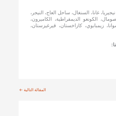
جيريا، غانا، السنغال، ساحل العاج، النيجر،
 الصومال، الكونغو الديمقراطية، الكاميرون،
سوانا، زيمبابوي، كازاخستان، قيرغيزستان،
ا:
المقالة التالية
←