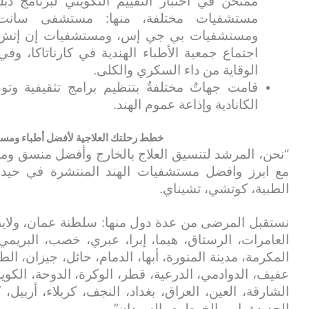
ممتحن في اختبار التقييم التكويني لبرنامج 
مستشفيات مختلفة، منها: مستشفى سانت ج
ومستشفيات بي جي إس، ومستشفيات إن إتش، 
اجتماع جمعية الأطباء الهندية في كارناتاكا، وف
الوقاية من داء السكري والكلى.
قامت جهاتٌ مختلفةٌ بتنظيم برامج تثقيفية وت
الكانادية وإذاعة عموم الهند.
خطط رحلتك العلاجية لأفضل أطباء ومست
“نحن، المرشد لتنسيق العلاج بالخارج وأفضل منسق و
مع ابرز وافضل مستشفيات الهند المنتشرة في حيدرآب
الطبية، كوتشي، تشيناي.
نستقبل المرضى من عدة دول منها: سلطنة عمان، ولاية
العامرات، الرستاق، هيما، إبرا، عبري، خصب، البريمي
المكرمة، مدينة المنورة، أبها، الدمام، حائل، جيزان، الط
عفيف، الدوادمي، الدرعية، قطر، الوكرة، الدوحة، الكويت
الشارقة، العين، العراق، بغداد، النجف، كربلاء، أربيل،
الحديدة، إب، الخرطوم، السودان”.