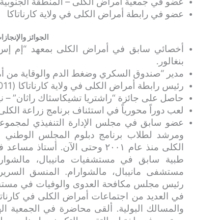
عضو في جمعية أمراض الكلى – المنطقة الجنوبية
عضو في رابطة أمراض الكلى في ولاية كارناتاكا
الجوائز والإنجازا
أخصائي سابق في أمراض الكلى بمعهد “إم إس را
بنغالور.
مدير “صندوق السكري وضغط الدم والوقاية من أمر
رئيس رابطة أمراض الكلى في ولاية كارناتاكا (2011-2013).
حاصل على جائزة “راشتريا تشيكاسثاك راثان” – ني
لعب دوراً محورياً في استئناف برنامج زراعة الكلى في مست
عضو سابق في مجلس الإدارة التنفيذي لمجموعة
ومرشد لطلاب برنامج دبلوم المجلس الوطني (
الكلى منذ عام ٢٠٠١ وحتى الآن. أس
طبية سابق في مستشفيات مانيبال، مالشوار
مستشفى مانيبال، مالشوارام. المنسق السري
رئيس مجلس مكافحة العدوى والوفيات في مستشف
في العديد من اجتماعات أمراض الكلى في كارناتاك
والمسالك البولية. ألقى محاضرة في الجمعية اله