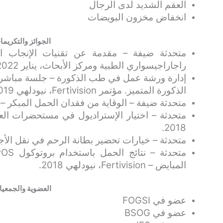
العقم الشديد لدى الرجال
انخفاض مخزون البويضات
الجوائز والتكريم
متحدثة ضيفة – مقدمة عن تقنيات الإنجاب ال
راجاراجيسواري الطبية ومركز الأبحاث، يناير 2022.
إدارة ورشة عمل في طب الذكورة – جلسة مباشرة
الذكورة المتميز. مؤتمر Fertivision، نيودلهي 2019.
متحدثة ضيفة – الوقاية من فقدان الحمل المبكر – جمعية BOGS، بال
2018.
متحدثة – خيارات تحضير بطانة الرحم في نقل الأجنة المجمدة – ISAR
المبايض – Fertivision، نيودلهي 2018.
العضوية والجمعي
عضو في FOGSI
عضو في BSOG