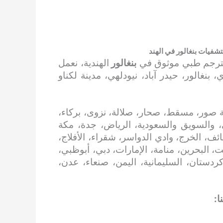
شفيات بنغالور في الهند
مترجم طبي موثوق في
بنغالور
الهندية، نعمل
نغالور، حيدر آباد، نيودلهي، مدينة لكناو
 صور، مسقط، صحار، صلالة، نزوى، بركاء،
، والسويق والسعودية، الرياض، جدة، مكة
ائف، الخرج، وادي الدواسر، شقراء، الأفلاج،
، البحرين، منامة، الإمارات، دبي، أبوظبي،
 كردستان، السليمانية، اليمن، صنعاء، عدن،
ا: