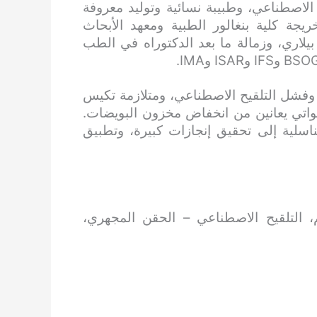
 الاصطناعي، وطبيبة نسائية وتوليد معروفة
يزة، وخريجة كلية بنغالور الطبية ومعهد الأبحاث
لمرموق. أكملت دراساتها العليا في مستشفى VIMS بيلاري، وزمالة ما بعد الدكتوراه في الطب
وفشل التلقيح الاصطناعي، ومتلازمة تكيس
لواتي يعانين من انخفاض مخزون البويضات.
اسلية إلى تحقيق إنجازات كبيرة، وتطبيق
م، التلقيح الاصطناعي – الحقن المجهري،