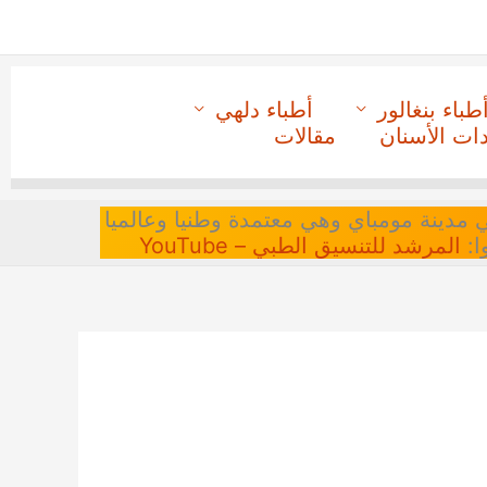
طباء بنغالور
أطباء دلهي
دات الأسنان
مقالات
 في مدينة مومباي وهي معتمدة وطنيا وعالميا
ا:
المرشد للتنسيق الطبي – YouTube