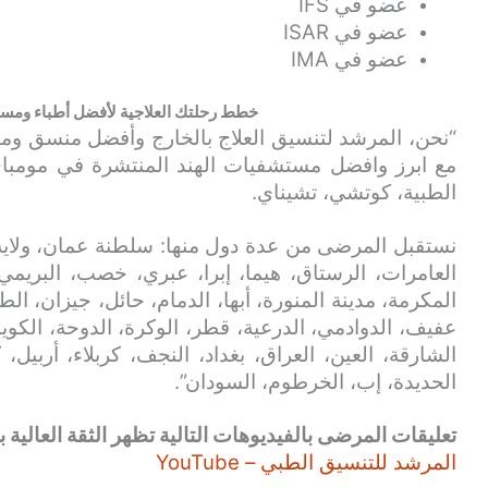
عضو في IFS
عضو في ISAR
عضو في IMA
خطط رحلتك العلاجية لأفضل أطباء ومست
“نحن، المرشد لتنسيق العلاج بالخارج وأفضل منسق و
مع ابرز وافضل مستشفيات الهند المنتشرة في مومباي، ب
الطبية، كوتشي، تشيناي.
نستقبل المرضى من عدة دول منها: سلطنة عمان، ولاية
العامرات، الرستاق، هيما، إبرا، عبري، خصب، البريمي
المكرمة، مدينة المنورة، أبها، الدمام، حائل، جيزان، الط
عفيف، الدوادمي، الدرعية، قطر، الوكرة، الدوحة، الكويت
الشارقة، العين، العراق، بغداد، النجف، كربلاء، أربيل،
الحديدة، إب، الخرطوم، السودان”.
تعليقات المرضى بالفيديوهات التالية تظهر الثقة العالية بن
المرشد للتنسيق الطبي – YouTube