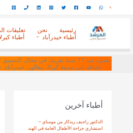
خطي
البحث
لى
لمحتوى
رئيسية
نحن
تعليقات ا
أطباء حيدرآباد
أطباء كيرلا
نعمل، منذ ١٦ سنة تقريبا، في مجا
إضافة إلى مدينة كيرلا، بنغالور، حيدرآباد،
أطباء آخرين
الدكتور راجيف ريدكار من مومباي –
استشاري جراحة الأطفال العامة في الهند