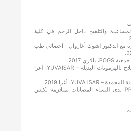
ات
مساعدة والتلقيح داخل الرحم في كلية
 مع الدكتور أشوك أغاروال – أخصائي طب
اري 2017.
متحدثة – اختيار الإستراديول في مستحضرات العلاج بالهرمونات البديلة – YUVAISAR، أغرا
YUVA ، أغرا 2019.
متحدثة – نتائج الحمل باستخدام بروتوكول PPOS لدى النساء المصابات بمتلازمة تكيس
ات