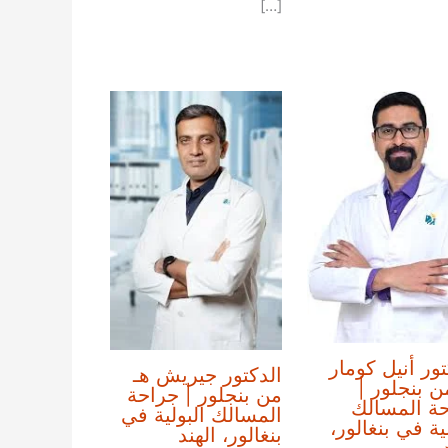
[…]
تور أنيل كومار
الدكتور جيريش هـ
 بنجلور |
من بنجلور | جراحة
ة المسالك
المسالك البولية في
لية في بنغالور،
بنغالور، الهند