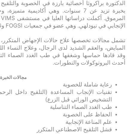
الدكتورة براكروثا أخصائية بارزة في الخصوبة والتلقيح
بخبرة تزيد عن 7 سنوات. وهي أكاديمية متم
ا
الإنجابي في نيودلهي. وهي عضو في جمعيات FOGSI وBSOG وIFS وISAR وIMA.
تشمل مجالات تخصصها علاج حالات الإجهاض المتكرر، 
المبايض، والعقم الشديد لدى الرجال، وعلاج النساء ال
وقد قادها حماسها وشغفها في طب الغدد الصماء التن
أحدث البروتوكولات والتطورات.
مجالات الخبرة
رعاية شاملة للخصوبة
تقنيات الإنجاب المساعدة (التلقيح داخل الرح
التشخيص الوراثي قبل الزرع)
طب الغدد الصماء التناسلية
الحفاظ على الخصوبة
علم المناعة الإنجابية
فشل التلقيح الاصطناعي المتكرر