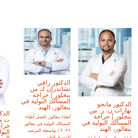
الدكتور رافي
تشاندران ك من
بنجلور | جراحة
المسالك البولية في
الدكتور مانجو
بنغالور، الهند
بهارات ن. ر. من
الدك
بنجلور | جراحة
أطباء بنغالور
,
افضل أطباء
ت من
المسالك البولية في
المسالك البولية في بنغالور
جراح
بنغالور، الهند
٢٠٢٦
/ بواسطة
المرشد
البو
الهند
للتنسيق الطبي