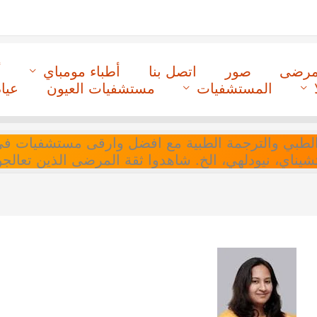
لمرضى
صور
اتصل بنا
أطباء مومباي
أ
المستشفيات
مستشفيات العيون
عيا
ل التنسيق الطبي والترجمة الطبية مع افضل وارقى مستشفيات
 تشيناي، نيودلهي، الخ. شاهدوا ثقة المرضى الذين تعالجو