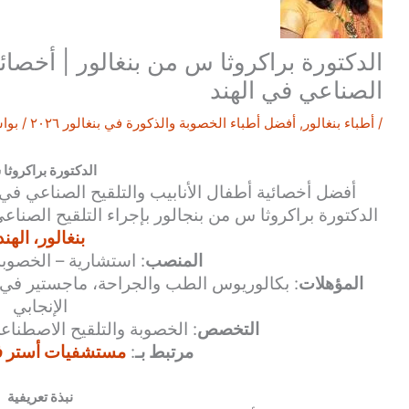
الدكتورة براكروثا س من بنغالور | أخصائي
الصناعي في الهند
/
أطباء بنغالور
,
أفضل أطباء الخصوبة والذكورة في بنغالور ٢٠٢٦
/ بوا
الدكتورة براكروثا
أفضل أخصائية أطفال الأنابيب والتلقيح الصناعي في 
الدكتورة براكروثا س من بنجالور بإجراء التلقيح الصنا
بنغالور، الهند
المنصب
: استشارية – الخصوب
المؤهلات
: بكالوريوس الطب والجراحة، ماجستير في 
الإنجابي
التخصص
: الخصوبة والتلقيح الاصطناع
مرتبط بـ
:
مستشفيات أستر في 
نبذة تعريفية