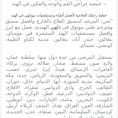
جمعية جراحي الفم والوجه والفكين في الهند
خطط رحلتك العلاجية لأفضل أطباء ومستشفيات نيودلهي في الهند
“نحن، المرشد لتنسيق العلاج بالخارج وأفضل منسق
ومترجم طبي موثوق في
دلهي
الهندية، نعمل مع ابرز
وافضل مستشفيات الهند المنتشرة في مومباي،
بنغالور، حيدر آباد، بنغالور، مدينة لكناو الطبية،
كوتشي، تشيناي.
نستقبل المرضى من عدة دول منها: سلطنة عمان،
ولاية صور، مسقط، صحار، صلالة، نزوى، بركاء،
العامرات، الرستاق، هيما، إبرا، عبري، خصب،
البريمي، والسويق والسعودية، الرياض، جدة، مكة
المكرمة، مدينة المنورة، أبها، الدمام، حائل، جيزان،
الطائف، الخرج، وادي الدواسر، شقراء، الأفلاج،
عفيف، الدوادمي، الدرعية، قطر، الوكرة، الدوحة،
الكويت، البحرين، منامة، الإمارات، دبي، أبوظبي،
الشارقة، العين، العراق، بغداد، النجف، كربلاء، أربيل،
كردستان، السليمانية، اليمن، صنعاء، عدن، الحديدة،
إب، الخرطوم، السودان”.