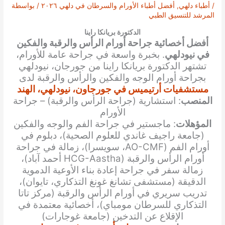
/
أطباء دلهي
,
أفضل أطباء الأورام والسرطان في دلهي ٢٠٢٦
/ بواسطة
المرشد للتنسيق الطبي
الدكتورة بريانكا راينا
أفضل أخصائية جراحة أورام الرأس والرقبة والفكين
في نيودلهي
. بخبرة واسعة في جراحة عامة للأورام،
تشتهر الدكتورة بريانكا راينا من جورجان، نيودلهي
بجراحة أورام الوجه والفكين والرأس والرقبة لدى
مستشفيات أرتيميس في جورجاون، نيودلهي، الهند
المنصب
: استشارية (جراحة الرأس والرقبة) – جراحة
الأورام
المؤهلات
: ماجستير في جراحة الفم والوجه والفكين
(جامعة راجيف غاندي للعلوم الصحية)، دبلوم في
أورام الفم (AO-CMF، سويسرا)، زمالة في جراحة
أورام الرأس والرقبة (HCG-Aastha أحمد آباد)،
زمالة سفر في جراحة إعادة بناء الأوعية الدموية
الدقيقة (مستشفى تشانغ غونغ التذكاري، تايوان)،
تدريب سريري في أورام الرأس والرقبة (مركز تاتا
التذكاري للسرطان مومباي)، أخصائية معتمدة في
الإقلاع عن التدخين (جامعة غوجارات)