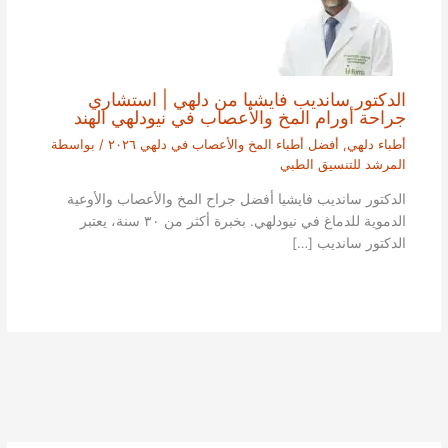
الدكتور سانديب فايشيا من دلهي | استشاري
جراحة أورام المخ والأعصاب في نيودلهي الهند
أطباء دلهي
,
أفضل أطباء المخ والأعصاب في دلهي ٢٠٢٦
/ بواسطة
المرشد للتنسيق الطبي
الدكتور سانديب فايشيا أفضل جراح المخ والأعصاب والأوعية
الدموية للدماغ في نيودلهي. بخبرة أكثر من ٣٠ سنة، يعتبر
الدكتور سانديب […]