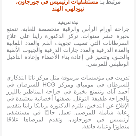
مرتبط بـ
:
مستشفيات أرتيميس في جورجاون،
نيودلهي، الهند
نبذة تعريفية
جراحة أورام الرأس والرقبة متخصصة للغاية، تتمتع
بخبرة عشر سنوات. تركز الدكتورة راينا على علاج
السرطانات التي تصيب تجويف الفم والغدد اللعابية
والغدة الدرقية والغدد جارات الدرقية والجيوب الأنفية
والحلق، وتتميز في إعادة بناء الأعضاء وإعادة التأهيل
الوظيفي للمرضى.
تدربت في مؤسسات مرموقة مثل مركز تاتا التذكاري
للسرطان في مومباي ومركز HCG للسرطان في
أحمد آباد، وتتمتع بخبرة في جراحة المناظير بالليزر
والجراحة طفيفة التوغل. بصفتها أخصائية معتمدة في
الإقلاع عن التدخين، تلتزم الدكتورة بريانكا راينا بتقديم
رعاية شاملة للمرضى. تعمل حاليًا في مستشفى
أرتيميس في جورجاون، وتقدم لمرضاها علاجًا
متطورًا وعناية فائقة.