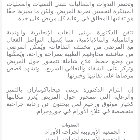
وتحضر الندوات والفعاليات لتبني التقنيات والعمليات
المبتكرة لتحسين تجربة المريض. ولكن ما يميزها حقًا
هو تفانيها المطلق في رعاية كل مريض على حدة.
تتقن الدكتورة بريتي اللغات الإنجليزية والهندية
والتاميلية والمالايالامية، مما يُسهل التواصل الفعال
مع المرضى من مختلف الثقافات، ويُمكّن المرضى
من مناقشة مخاوفهم الطبية بصراحة وراحة، ويُمكّنها
من وضع خطط علاج شاملة تتمحور حول المريض
وتركز على الشفاء والتعافي السريع. وتشهد قصص
مرضاها على تفانيها وخبرتها.
إن التزام الدكتورة بريتي فيجاياكوماران بالتميز
والرعاية التي تتمحور حول المريض يُعزز مكانتها
كخيار موثوق ورحيم لمن يبحثون عن رعاية جراحية
متخصصة في علاج الأورام في جوروجرام.
العضويات
الجمعية الأوروبية لجراحة الأورام
الجمعية الأوروبية لجراحي الصدر