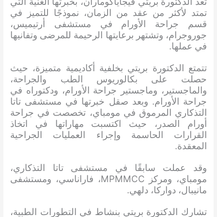
تُعد الدكتورة بريتي فيجاياكوماران، بخبرتها الغنية التي
تمتد لأكثر من عقد من الزمان، نموذجًا للتميز في
قسم جراحة الأورام في مستشفى أرتيميس،
جوروجرام، وتشتهر برعايتها الرحيمة للمرضى وتفانيها
في عملها.
تتمتع الدكتورة بريتي بخلفية أكاديمية متميزة، حيث
حصلت على بكالوريوس الطب والجراحة،
والماجستير، وماجستير جراحة الأورام، ودكتوراه في
جراحة الأورام. وبعد صقل خبرتها في مستشفى تاتا
التذكاري المرموق في مومباي، تخصصت في جراحة
أورام الصدر، حيث اكتسبت مهاراتها في اتخاذ
القرارات الحاسمة وإجراء العمليات الجراحية
المعقدة.
وقد عملت سابقًا في مستشفى تاتا التذكاري،
مومباي، ومركز MPMMCC، فاراناسي، ومستشفى
مانيبال، دواركا، دلهي.
تشارك الدكتورة بريتي بنشاط في التطورات الطبية،