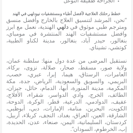
الجراحة طفيفة التوغل
خطط رحلتك العلاجية لأفضل أطباء ومستشفيات نيودلهي في الهند
“نحن، المرشد لتنسيق العلاج بالخارج وأفضل منسق
ومترجم طبي موثوق في
دلهي
الهندية، نعمل مع ابرز
وافضل مستشفيات الهند المنتشرة في مومباي،
بنغالور، حيدر آباد، بنغالور، مدينة لكناو الطبية،
كوتشي، تشيناي.
نستقبل المرضى من عدة دول منها: سلطنة عمان،
ولاية صور، مسقط، صحار، صلالة، نزوى، بركاء،
العامرات، الرستاق، هيما، إبرا، عبري، خصب،
البريمي، والسويق والسعودية، الرياض، جدة، مكة
المكرمة، مدينة المنورة، أبها، الدمام، حائل، جيزان،
الطائف، الخرج، وادي الدواسر، شقراء، الأفلاج،
عفيف، الدوادمي، الدرعية، قطر، الوكرة، الدوحة،
الكويت، البحرين، منامة، الإمارات، دبي، أبوظبي،
الشارقة، العين، العراق، بغداد، النجف، كربلاء، أربيل،
كردستان، السليمانية، اليمن، صنعاء، عدن، الحديدة،
إب، الخرطوم، السودان”.