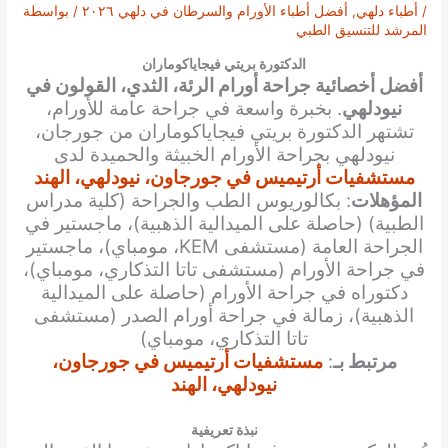
/
أطباء دلهي
,
أفضل أطباء الأورام والسرطان في دلهي ٢٠٢٦
/ بواسطة
المرشد للتنسيق الطبي
الدكتورة بريتي فيجاياكوماران
أفضل أخصائية جراحة أورام الرئة، الثدي، القولون في
نيودلهي
. بخبرة واسعة في جراحة عامة للأورام،
تشتهر الدكتورة بريتي فيجاياكوماران من جورجان،
نيودلهي بجراحة الأورام الخبيثة والحميدة لدى
مستشفيات أرتيميس في جورجاون، نيودلهي، الهند
المؤهلات
: بكالوريوس الطب والجراحة (كلية مدراس
الطبية) (حاصلة على الميدالية الذهبية)، ماجستير في
الجراحة العامة (مستشفى KEM، مومباي)، ماجستير
في جراحة الأورام (مستشفى تاتا التذكاري، مومباي)،
دكتوراه في جراحة الأورام (حاصلة على الميدالية
الذهبية)، زمالة في جراحة أورام الصدر (مستشفى
تاتا التذكاري، مومباي)
مرتبط بـ
:
مستشفيات أرتيميس في جورجاون،
نيودلهي، الهند
نبذة تعريفية