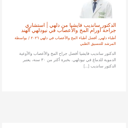
الدكتور سانديب فايشيا من دلهي | استشاري
جراحة أورام المخ والأعصاب في نيودلهي الهند
أطباء دلهي
,
أفضل أطباء المخ والأعصاب في دلهي ٢٠٢٦
/ بواسطة
المرشد للتنسيق الطبي
الدكتور سانديب فايشيا أفضل جراح المخ والأعصاب والأوعية
الدموية للدماغ في نيودلهي. بخبرة أكثر من ٣٠ سنة، يعتبر
الدكتور سانديب […]