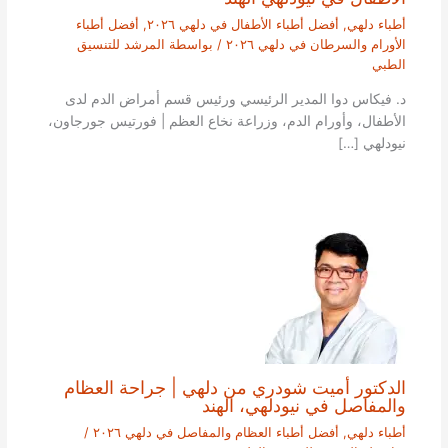
أطباء دلهي
,
أفضل أطباء الأطفال في دلهي ٢٠٢٦
,
أفضل أطباء
الأورام والسرطان في دلهي ٢٠٢٦
/ بواسطة
المرشد للتنسيق
الطبي
د. فيكاس دوا المدير الرئيسي ورئيس قسم أمراض الدم لدى
الأطفال، وأورام الدم، وزراعة نخاع العظم | فورتيس جورجاون،
نيودلهي […]
الدكتور أميت شودري من دلهي | جراحة العظام
والمفاصل في نيودلهي، الهند
أطباء دلهي
,
أفضل أطباء العظام والمفاصل في دلهي ٢٠٢٦
/