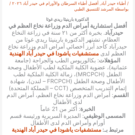
/
أطباء حيدر آباد
,
أفضل أطباء السرطان والأورام في حيدر آباد ٢٠٢٦
/
بواسطة
المرشد للتنسيق الطبي
الدكتورة بارينيثا ريدي غوثا
أفضل استشارية أمراض الدم وزراعة نخاع العظم في
حيدرآباد
. بخبرة أكثر من ٢١ سنة في زراعة النخاع
العظام، تشتهر الدكتورة بارينيثا ريدي غوثا من
حيدرآباد كأحد أبرز أخصائي أمراض الدم وزراعة نخاع
العظم لدى
مستشفيات ياشودا في حيدر أباد الهندية
المؤهلات
: بكالوريوس الطب والجراحة (جامعة
عثمانية)، عضوية الكلية الملكية لطب الأطفال وصحة
الطفل (MRCPCH)، زمالة الكلية الملكية لطب
الأطفال وصحة الطفل (FRCPCH – لندن)، شهادة
إتمام التدريب المتخصص (CCT – المملكة المتحدة)
القسم
: أمراض الدم وزراعة نخاع العظم، أمراض الدم
لدى الأطفال
الخبرة
: أكثر من 21 عاماً
المسمى الوظيفي
: المديرة السريرية ورئيسة قسم
أورام وأمراض الدم لدى الأطفال
مرتبط بـ:
مستشفيات ياشودا في حيدر أباد الهندية