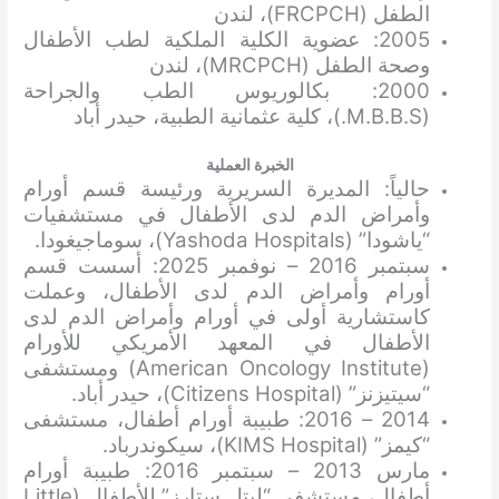
الطفل (FRCPCH)، لندن
2005: عضوية الكلية الملكية لطب الأطفال
وصحة الطفل (MRCPCH)، لندن
2000: بكالوريوس الطب والجراحة
(M.B.B.S.)، كلية عثمانية الطبية، حيدر أباد
الخبرة العملية
حالياً: المديرة السريرية ورئيسة قسم أورام
وأمراض الدم لدى الأطفال في مستشفيات
“ياشودا” (Yashoda Hospitals)، سوماجيغودا.
سبتمبر 2016 – نوفمبر 2025: أسست قسم
أورام وأمراض الدم لدى الأطفال، وعملت
كاستشارية أولى في أورام وأمراض الدم لدى
الأطفال في المعهد الأمريكي للأورام
(American Oncology Institute) ومستشفى
“سيتيزنز” (Citizens Hospital)، حيدر أباد.
2014 – 2016: طبيبة أورام أطفال، مستشفى
“كيمز” (KIMS Hospital)، سيكوندرباد.
مارس 2013 – سبتمبر 2016: طبيبة أورام
أطفال، مستشفى “ليتل ستارز” للأطفال (Little