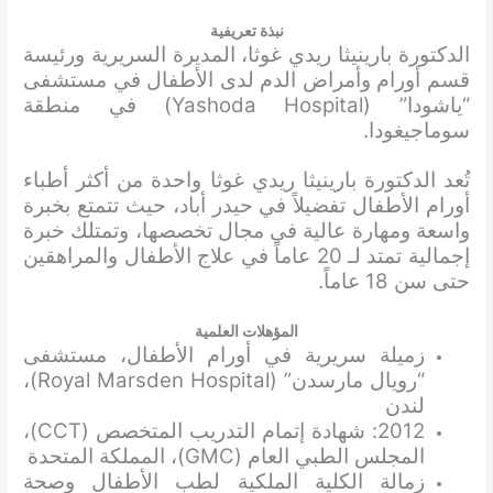
نبذة تعريفية
الدكتورة بارينيثا ريدي غوثا، المديرة السريرية ورئيسة
قسم أورام وأمراض الدم لدى الأطفال في مستشفى
“ياشودا” (Yashoda Hospital) في منطقة
سوماجيغودا.
تُعد الدكتورة بارينيثا ريدي غوثا واحدة من أكثر أطباء
أورام الأطفال تفضيلاً في حيدر أباد، حيث تتمتع بخبرة
واسعة ومهارة عالية في مجال تخصصها، وتمتلك خبرة
إجمالية تمتد لـ 20 عاماً في علاج الأطفال والمراهقين
حتى سن 18 عاماً.
المؤهلات العلمية
زميلة سريرية في أورام الأطفال، مستشفى
“رويال مارسدن” (Royal Marsden Hospital)،
لندن
2012: شهادة إتمام التدريب المتخصص (CCT)،
المجلس الطبي العام (GMC)، المملكة المتحدة
زمالة الكلية الملكية لطب الأطفال وصحة