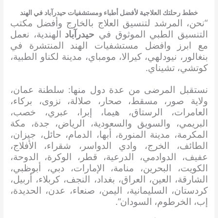
خطط رحلتك العلاجية لأفضل أطباء ومستشفيات حيدرآباد في الهند
“نحن، المرشد لتنسيق العلاج بالخارج وأفضل مكتب
التنسيق الطبي الموثوق في
حيدرآباد
الهندية، نعمل
مع ابرز وافضل مستشفيات الهند المنتشرة في
بنغالور، نيودلهي، كيرالا، مومباي، مدينة لكناو الطبية،
كوتشي، تشيناي.
نستقبل المرضى من عدة دول منها: سلطنة عمان،
ولاية صور، مسقط، صحار، صلالة، نزوى، بركاء،
العامرات، الرستاق، هيما، إبرا، عبري، خصب،
البريمي، والسويق والسعودية، الرياض، جدة، مكة
المكرمة، مدينة المنورة، أبها، الدمام، حائل، جيزان،
الطائف، الخرج، وادي الدواسر، شقراء، الأفلاج،
عفيف، الدوادمي، الدرعية، قطر، الوكرة، الدوحة،
الكويت، البحرين، منامة، الإمارات، دبي، أبوظبي،
الشارقة، العين، العراق، بغداد، النجف، كربلاء، أربيل،
كردستان، السليمانية، اليمن، صنعاء، عدن، الحديدة،
إب، الخرطوم، السودان”.