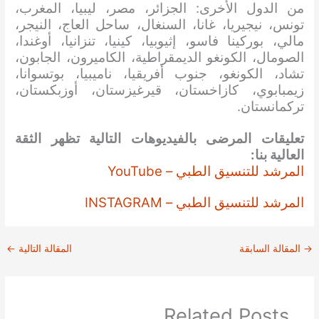
من الدول الأخرى: الجزائر، مصر، ليبيا، المغرب،
تونس، نيجيريا، غانا، السنغال، ساحل العاج، النيجر،
مالي، بوركينا فاسو، إثيوبيا، كينيا، تنزانيا، أوغندا،
الصومال، الكونغو الديمقراطية، الكاميرون، الجابون،
تشاد، الكونغو، جنوب أفريقيا، ناميبيا، بوتسوانا،
زيمبابوي، كازاخستان، قيرغيزستان، أوزبكستان،
تركمانستان.
تعليقات المرضى بالفيديوهات التالية تظهر الثقة
العالية بنا:
المرشد للتنسيق الطبي – YouTube
المرشد للتنسيق الطبي – INSTAGRAM
→
المقالة السابقة
المقالة التالية
←
Related Posts