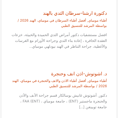
دكتورة ارشنا-سرطان الثدي بالهند
أطباء مومباي
,
أفضل أطباء السرطان في مومباي، الهند 2026
/
بواسطة
المرشد للتنسيق الطبي
افضل مستشفيات دكتور أمراض الثدي الحميدة والخبيثة، خزعات
العقدة الخافرة ، إعادة بناء الثدي وجراحة الأورام مع الغرسات
والأغطية، جراحة التناظر في الهند نيودلهي مومباي…
د. اشوتوش-اذن انف وحنجرة
أطباء مومباي
,
أفضل أطباء الاذن والانف والحنجرة في مومباي، الهند
2026
/ بواسطة
المرشد للتنسيق الطبي
دكتور. أشوتوش غانيش بوسالكار قسم جراحة الأنف والأذن
والحنجرة ماجستير (ENT) ، جامعة مومباي ، FAA (ENT) ،
جامعة توبينغن […]