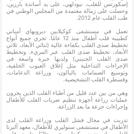
إسكورتس للقلب، نيودلهي، على يد أساتذة بارزين،
وحصلت على زمالة معتمدة من المجلس الوطني في
طب القلب عام 2012.
تعمل في مستشفى كوكيلابين ديروبهاي أمباني
كطبيبة قلب أطفال منذ 12 عامًا. تجري جميع أنواع
تخطيط صدى القلب بكفاءة عالية (ثنائي الأبعاد، ثلاثي
الأبعاد، تخطيط صدى القلب عبر المريء، وتخطيط
صدى القلب الجنيني) ولديها خبرة واسعة في
الإجراءات التداخلية مثل إغلاق العيوب الخلقية،
وتوسيع الصمامات بالبالون، وزراعة الدعامات،
وقسطرة القلب التشخيصية.
وهي من بين عدد قليل من أطباء القلب الذين يجرون
عمليات زراعة أجهزة تنظيم ضربات القلب للأطفال
وإجراءات خزعة ما بعد الزراعة.
تدربت في مجال فشل القلب وزراعة القلب لدى
الأطفال في مستشفى ستوليري للأطفال، معهد ألبرتا
للقلب، إدمونتون، كندا، وهي حاليًا طبيبة قلب