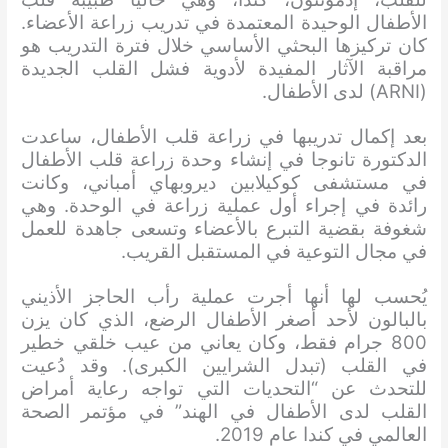
الأطفال الوحيدة المعتمدة في تدريب زراعة الأعضاء.
كان تركيزها البحثي الأساسي خلال فترة التدريب هو
مراقبة الآثار المفيدة لأدوية فشل القلب الجديدة
(ARNI) لدى الأطفال.
بعد إكمال تدريبها في زراعة قلب الأطفال، ساعدت
الدكتورة تانوجا في إنشاء وحدة زراعة قلب الأطفال
في مستشفى كوكيلابين ديروبهاي أمباني، وكانت
رائدة في إجراء أول عملية زراعة في الوحدة. وهي
شغوفة بقضية التبرع بالأعضاء وتسعى جاهدة للعمل
في مجال التوعية في المستقبل القريب.
يُحسب لها أنها أجرت عملية رأب الحاجز الأذيني
بالبالون لأحد أصغر الأطفال الرضع، الذي كان يزن
800 جرام فقط، وكان يعاني من عيب خلقي خطير
في القلب (تبدل الشرايين الكبرى). وقد دُعيت
للتحدث عن “التحديات التي تواجه رعاية أمراض
القلب لدى الأطفال في الهند” في مؤتمر الصحة
العالمي في كندا عام 2019.