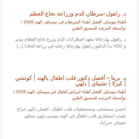
د. راهول-سرطان الدم وزراعة نخاع العظم
أطباء مومباي
,
أفضل أطباء السرطان في مومباي، الهند 2026
/
بواسطة
المرشد للتنسيق الطبي
د. راهول بهارجافا معهد اضطرابات الدم وزرع نخاع العظام مدير
و HOD بدأ الدكتور راهول بهارجافا رحلته في زراعة الخلايا […]
د. بريثا – أفضل دكتور قلب اطفال بالهند | كوتشي
| كيرلا | تشيناي | دلهي
أطباء مومباي
,
أفضل أطباء أمراض أطفال في مومباي، الهند 2026
/
بواسطة
المرشد للتنسيق الطبي
احسن مسشتفى ومستشفيات قلب اطفال، افضل دكتور جراح
طبيب استشاري قلب اطفال في الهند مومبي دلهي بنجلور
تشيناي حدراباد