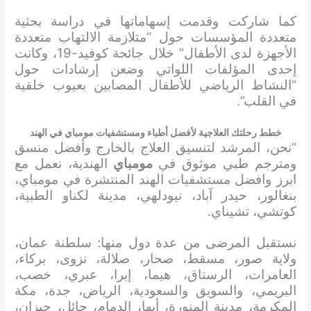
كما شاركت وقدمت إسهاماتها في دراسة بحثية
متعددة المؤسسات حول “متلازمة الالتهاب متعددة
الأجهزة لدى الأطفال” خلال جائحة كوفيد-19، وكانت
إحدى المؤلفات اللواتي وضعن إرشادات حول
“النشاط الرياضي للأطفال المصابين بعيوب خلقية
في القلب”.
خطط رحلتك العلاجية لأفضل أطباء ومستشفيات مومباي في الهند
“نحن، المرشد لتنسيق العلاج بالخارج وأفضل منسق
ومترجم طبي موثوق في
مومباي
الهندية، نعمل مع
ابرز وافضل مستشفيات الهند المنتشرة في مومباي،
بنغالور، حيدر آباد، نيودلهي، مدينة لكناو الطبية،
كوتشي، تشيناي.
نستقبل المرضى من عدة دول منها: سلطنة عمان،
ولاية صور، مسقط، صحار، صلالة، نزوى، بركاء،
العامرات، الرستاق، هيما، إبرا، عبري، خصب،
البريمي، والسويق والسعودية، الرياض، جدة، مكة
المكرمة، مدينة المنورة، أبها، الدمام، حائل، جيزان،