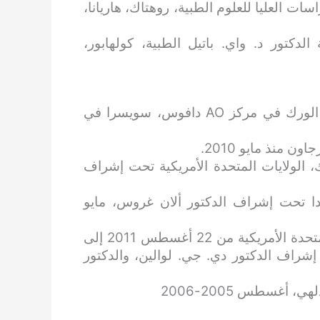
لدراسات العليا للعلوم الطبية، روهتاك، هاريانا،
لية الدكتور د. واي. باتيل الطبية، كولهابور،
تدريب على الكسور المعقدة وإعادة بناء مفصل الورك في مركز AO دافوس، سويسرا في
نذ مايو 2010.
 الولايات المتحدة الأمريكية تحت إشراف
 تحت إشراف الدكتور ألان غروس، مايو
طبيب زائر في مايو كلينك روتشستر، الولايات المتحدة الأمريكية من 22 أغسطس 2011 إلى
م تحت إشراف الدكتور دي. جي. لوالين، والدكتور
أغسطس 2005-2006