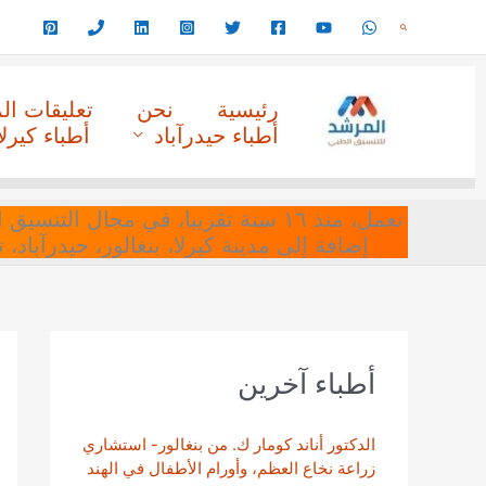
خطي
البحث
لى
لمحتوى
رئيسية
نحن
تعليقات ا
أطباء حيدرآباد
أطباء كيرلا
نعمل، منذ ١٦ سنة تقريبا، في مجا
إضافة إلى مدينة كيرلا، بنغالور، حيدرآباد،
أطباء آخرين
الدكتور أناند كومار ك. من بنغالور- استشاري
زراعة نخاع العظم، وأورام الأطفال في الهند