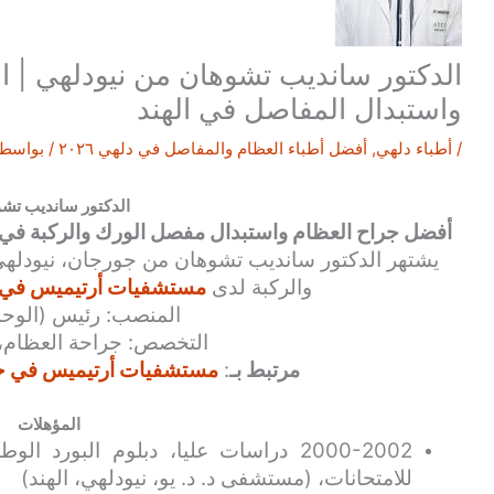
الدكتور سانديب تشوهان من نيودلهي | 
واستبدال المفاصل في الهند
/
أطباء دلهي
,
أفضل أطباء العظام والمفاصل في دلهي ٢٠٢٦
/ بواسط
الدكتور سانديب تش
أفضل جراح العظام واستبدال مفصل الورك والركبة في 
يشتهر الدكتور سانديب تشوهان من جورجان، نيودله
والركبة
لدى
مستشفيات أرتيميس في جو
المنصب: رئيس (الوحدة
التخصص: جراحة العظام،
مرتبط بـ
:
مستشفيات أرتيميس في جور
المؤهلات
2000-2002 دراسات عليا، دبلوم البو
للامتحانات، (مستشفى د. د. يو، نيودلهي، الهند)