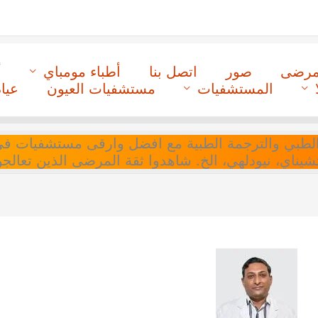
لمرضى
صور
اتصل بنا
أطباء مومباي
أ
المستشفيات
مستشفيات العيون
عيا
ل التنسيق الطبي والترجمة الطبية مع افضل وارقى مستشفيات
 تشيناي، نيودلهي، الخ. شاهدوا ثقة المرضى الذين تعالجو