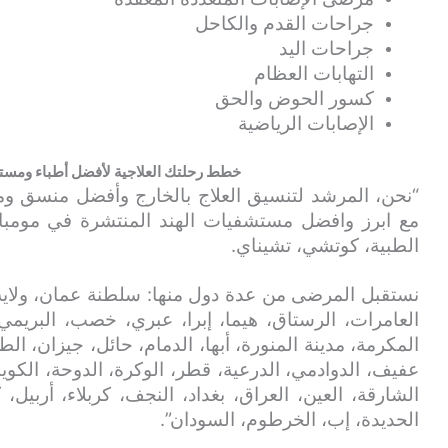
جراحات القدم والكاحل
جراحات اليد
التهابات العظام
كسور الحوض والحق
الإصابات الرياضية
خطط رحلتك العلاجية لأفضل أطباء ومست
“نحن، المرشد لتنسيق العلاج بالخارج وأفضل منسق 
مع ابرز وافضل مستشفيات الهند المنتشرة في مومباي، ب
الطبية، كوتشي، تشيناي.
نستقبل المرضى من عدة دول منها: سلطنة عمان، ولاية
العامرات، الرستاق، هيما، إبرا، عبري، خصب، البريمي
المكرمة، مدينة المنورة، أبها، الدمام، حائل، جيزان، الط
عفيف، الدوادمي، الدرعية، قطر، الوكرة، الدوحة، الكويت
الشارقة، العين، العراق، بغداد، النجف، كربلاء، أربيل،
الحديدة، إب، الخرطوم، السودان”.