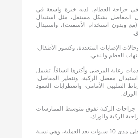
ي جراحة العظام. لديه خبرة واسعة في
ل المفاصل بشكل مستقل، مثل استبدال
مع وبدون استخدام الأسمنت)، واستبدال
.
الات الإصابات المتعددة، وكسور الأطفال،
لتهاب العظم والنقي.
ات رعاية المرضى وأكثرها اتساقاً. تشمل
ة استبدال مفصل الركبة، وتنظير المفاصل،
رباط الصليبي الأمامي، واضطرابات العمود
الورك.
 جراحات الركبة تفوق متوسط ​​الممارسات
ويحقق الدكتور سانديب تشوهان نسبة نجاح تبلغ 98% على مدى 10 سنوات بعد العملية، وهي نسبة