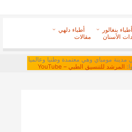
طباء بنغالور
أطباء دلهي
دات الأسنان
مقالات
 في مدينة مومباي وهي معتمدة وطنيا وعالميا
ا:
المرشد للتنسيق الطبي – YouTube