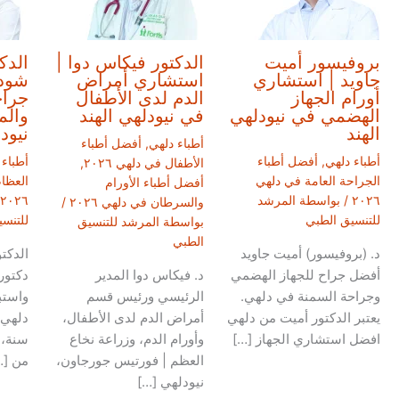
بروفيسور أميت
الدكتور فيكاس دوا |
الدك
جاويد | استشاري
استشاري أمراض
شودر
أورام الجهاز
الدم لدى الأطفال
جراح
الهضمي في نيودلهي
في نيودلهي الهند
والم
الهند
نيود
أطباء دلهي
,
أفضل أطباء
أطباء دلهي
,
أفضل أطباء
أطباء 
الأطفال في دلهي ٢٠٢٦
,
الجراحة العامة في دلهي
العظا
أفضل أطباء الأورام
٢٠٢٦
/ بواسطة
المرشد
٢٠٢٦
والسرطان في دلهي ٢٠٢٦
/
للتنسيق الطبي
للتنس
بواسطة
المرشد للتنسيق
الطبي
د. (بروفيسور) أميت جاويد
الدكت
أفضل جراح للجهاز الهضمي
د. فيكاس دوا المدير
دكتور
وجراحة السمنة في دلهي.
الرئيسي ورئيس قسم
واستب
يعتبر الدكتور أميت من دلهي
أمراض الدم لدى الأطفال،
افضل استشاري الجهاز […]
وأورام الدم، وزراعة نخاع
سنة، 
العظم | فورتيس جورجاون،
من […
نيودلهي […]