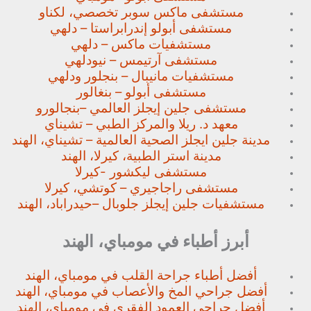
مستشفى ماكس سوبر تخصصي،
لكناو
مستشفى أبولو إندرابراستا – دلهي
مستشفيات ماكس – دلهي
مستشفى آرتيمس – نيودلهي
مستشفيات مانيبال – بنجلور
ودلهي
مستشفى أبولو – بنغالور
مستشفى جلين إيجلز العالمي –
بنجالورو
معهد د. ريلا والمركز الطبي – تشيناي
مدينة جلين ايجلز الصحية العالمية – تشيناي، الهند
مدينة استر الطبية، كيرلا، الهند
مستشفى ليكشور -كيرلا
مستشفى راجاجيري – كوتشي، كيرلا
مستشفيات جلين إيجلز جلوبال –
حيدراباد، الهند
أبرز أطباء في مومباي، الهند
أفضل أطباء جراحة القلب في مومباي، الهند
أفضل جراحي المخ والأعصاب في مومباي، الهند
أفضل جراحي العمود الفقري في مومباي، الهند