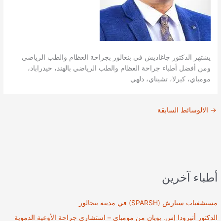
يشتهر الدكتور جاغاديش في بنغالور بجراحة العظام والطب الرياضي
ومن أفضل أطباء جراحة العظام والطب الرياضي بالهند، حيدراباد،
مومباي، كيرلا، تشيناي، دلهي
→
الالوسائط السابقة
أطباء آخرين
مستشفيات سبارش (SPARSH) في مدينة بنجالور
الدكتور أنيرودا إس. بويان من مومباي – استشاري جراحة الأوعية الدموية