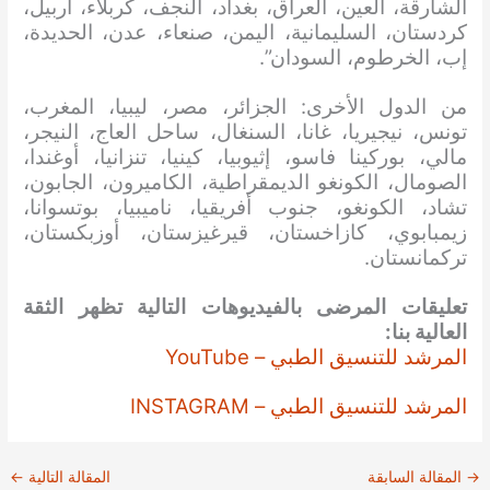
الشارقة، العين، العراق، بغداد، النجف، كربلاء، أربيل،
كردستان، السليمانية، اليمن، صنعاء، عدن، الحديدة،
إب، الخرطوم، السودان”.
من الدول الأخرى: الجزائر، مصر، ليبيا، المغرب،
تونس، نيجيريا، غانا، السنغال، ساحل العاج، النيجر،
مالي، بوركينا فاسو، إثيوبيا، كينيا، تنزانيا، أوغندا،
الصومال، الكونغو الديمقراطية، الكاميرون، الجابون،
تشاد، الكونغو، جنوب أفريقيا، ناميبيا، بوتسوانا،
زيمبابوي، كازاخستان، قيرغيزستان، أوزبكستان،
تركمانستان.
تعليقات المرضى بالفيديوهات التالية تظهر الثقة
العالية بنا:
المرشد للتنسيق الطبي – YouTube
المرشد للتنسيق الطبي – INSTAGRAM
→
المقالة السابقة
المقالة التالية
←