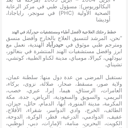
البكالوريوس): مسؤول طبي في مركز الرعاية
الصحية الأولية (PHC) في سونجر، راياجادا،
أوديشا
خطط رحلتك العلاجية لأفضل أطباء ومستشفيات حيدرآباد في الهند
“نحن، المرشد لتنسيق العلاج بالخارج وأفضل منسق
ومترجم طبي موثوق في
حيدرآباد
الهندية، نعمل مع
ابرز وافضل مستشفيات الهند المنتشرة في بنغالور،
نيودلهي، كيرالا، مومباي، مدينة لكناو الطبية، كوتشي،
تشيناي.
نستقبل المرضى من عدة دول منها: سلطنة عمان،
ولاية صور، مسقط، صحار، صلالة، نزوى، بركاء،
العامرات، الرستاق، هيما، إبرا، عبري، خصب،
البريمي، والسويق والسعودية، الرياض، جدة، مكة
المكرمة، مدينة المنورة، أبها، الدمام، حائل، جيزان،
الطائف، الخرج، وادي الدواسر، شقراء، الأفلاج،
عفيف، الدوادمي، الدرعية، قطر، الوكرة، الدوحة،
الكويت، البحرين، منامة، الإمارات، دبي، أبوظبي،