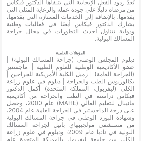
تُعدّ ردود الفعل الإيجابية التي يتلقاها الدكتور فيكاس
من مرضاه دليلًا على جودة عمله والرعاية المثلى التي
يقدمها. بالإضافة إلى الخدمات الممتازة التي يقدمها،
يشارك الدكتور فيكاس أيضًا في فعاليات وطنية
ودولية تتناول أحدث التطورات في مجال جراحة
المسالك البولية.
المؤهلات العلمية
دبلوم المجلس الوطني (جراحة المسالك البولية) |
عضو الأكاديمية الوطنية للعلوم الطبية | ماجستير
(الجراحة العامة) | زميل الكلية الأمريكية للجراحين |
بكالوريوس الطب والجراحة | دبلوم في علوم زراعة
الكلى (ليفربول، المملكة المتحدة) أكمل الدكتور
فيكاس دراسته في الطب والجراحة من أكاديمية
مانيبال للتعليم العالي (MAHE) عام 2000، وحصل
على درجة الماجستير في الجراحة العامة عام 2004،
وشهادة البورد الوطني في جراحة المسالك البولية
من مستشفى مولجيبهاي باتيل لجراحة المسالك
البولية في ناديا عام 2009، ودبلوم في علوم زراعة
الكلى من جامعة ليفربول بالمملكة المتحدة عام