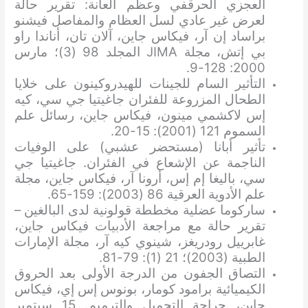
العجزي الحرقفي وعظم العانة: تقرير حالة
لعرض غير عادي لسل العظام والمفاصل فيشنو
براساد إن آر، فيكاس جاين، آلان تان، أناندا راو
بي إتش، مجلة JIMA المجلد 98 (3)؛ مارس
2000: 128-9.
التأثير السام للجينات للهيدروكينون على خلايا
الطحال المزروعة للفئران جاغيتيا جي سي، كيه
إس لاكشمي مينون، فيكاس جاين، رسائل علم
السموم 121 (2001): 15-20.
تأثير أبانا (مستحضر عشبي) على الوفيات
الناجمة عن الإشعاع في الفئران. جاغيتيا جي
سي، باليغا إم إس، أرونا آر، فيكاس جاين، مجلة
علم الأدوية العرقية 86 (2003): 159-65.
ساركوما عضلية مخططة قولونية لدى البالغين –
تقرير حالة مع مراجعة الأدبيات فيكاس جاين،
غابرييل رودريغز، شينوي كيه آر، مجلة الإمارات
الطبية (2003)؛ 21 (1): 79-81.
التصاق الجفون من الدرجة الأولى بعد الحروق
الكيميائية برامود كومار، بونوس إس إي، فيكاس
جاين، جراحة التجميل والترميم. 15 سبتمبر