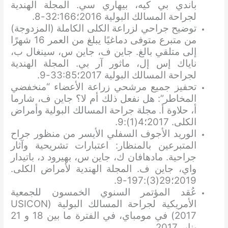
باندي بي كيه، بيهاري سي. المجلة الهندية
لجراحة المسالك البولية 2016؛32:166-8.
توضيح جراحي لزراعة الكلى الكاملة (المزدوجة)
من متبرع متوفى دماغيًا يبلغ من العمر 16 شهرًا
إلى متلقي بالغ. جاين ف، جاين س، سينغال ب،
ناياك إس إل، ماثور آر بي. المجلة الهندية
لجراحة المسالك البولية 2017؛33:85-9.
تحفيز جميع مرشحي زراعة الأعضاء “منخفضي
المخاطر”: هل نفعل ذلك أم لا؟ جاين ف، شارما
أ، حلاوة أ. مجلة جراحة المسالك البولية وأمراض
الكلى. 2017؛4(1):9.
الوريد الأجوف السفلي الأيسر من منظور جراح
المتبرعين بالمنظار: اعتبارات تشريحية وآثار
جراحية. مادهافان ك، جاين س، بهيرود د، باتيدار
واي، جاين ف. المجلة الهندية لأمراض الكلى.
2019؛29(3):197-9.
عُقد المؤتمر السنوي الخمسون للجمعية
الأمريكية لجراحة المسالك البولية (USICON
2017) في مومباي، في الفترة ما بين 18 و 21
يناير 2017.