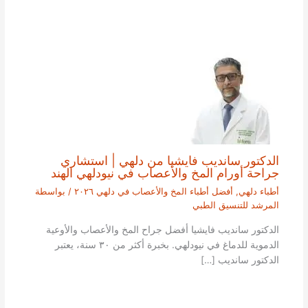
الدكتور سانديب فايشيا من دلهي | استشاري
جراحة أورام المخ والأعصاب في نيودلهي الهند
أطباء دلهي
,
أفضل أطباء المخ والأعصاب في دلهي ٢٠٢٦
/ بواسطة
المرشد للتنسيق الطبي
الدكتور سانديب فايشيا أفضل جراح المخ والأعصاب والأوعية
الدموية للدماغ في نيودلهي. بخبرة أكثر من ٣٠ سنة، يعتبر
الدكتور سانديب […]