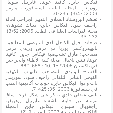
فيكاس جاين، كافيتا غوبتا، غابرييل سونيل
رودريغز. المجلة الطبية السنغافورية، مارس
2006؛ 47(3): 235-6.
تضخم البروستاتا العملاق: التدبير الجراحي لحالة
راجيف سود، فيكاس جاين، ديباك تشوهان،
مجلة الدراسات العليا في الطب. 2006؛ 52(3):
232-33.
قرحات حول الكاحل لدى المرضى المعالجين
بالهيدروكسي يوريا مع مرض وريدي مزمن
مصاحب: مآزق تشخيصية فيكاس جاين، كافيتا
غوبتا، نيتين ناغبال، مجلة كلية الأطباء والجراحين
في باكستان 2005؛ 15 (10): 658-660.
القساح الوليدي المصاحب لالتهاب الكهفية
القيحي الثنائي التلقائي راجيف سود، سوريندر
ناث وادوا، فيكاس جاين، حوليات أكاديمية الطب
في سنغافورة 2006؛ 35: 425-7.
تليف عضلي جلدي يتنكر على شكل قرحة ساق
مزمنة غير قابلة للشفاء غابرييل رودريغز،
راجغوبال شينوي، فيكاس جاين، المجلة
الإلكترونية للجراحة 2007؛ المجلد 9 (2).