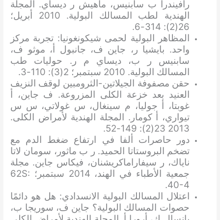
رافيندرا ب سابنيس، ماهيش ر ديساي. المجلة
الهندية لطب المسالك البولية. 2010 أبريل؛
26(2): 314-6.
المظاهر البولية لحمى شيكونغونيا: تجربة مركز
واحد. بايشيا ر، جاين ف، جانبول أ، موثو ف،
سابنيس ر ب، ديساي م ر. حوليات طب
المسالك البولية. 2010 سبتمبر؛ 2(3): 110-3.
حقن مصفوفة الجيلاتين-الثرومبين لوقف النزيف
العنيد بعد خزعة الكلى المزروعة. ف جاين، أ
غوبتا، أ جوليا، م سينغال، س غولاتي، س س
تيواري، أ كومار. المجلة الهندية لأمراض الكلى.
2013 23(2): 149-52.
دور حاصرات ألفا في ارتفاع ضغط الدم مع
تضخم البروستاتا الحميد. ر ب ماثور، سومان لاتا
ناياك، ر سيفاراماكريشنان، فيكاس جاين. مجلة
جمعية الأطباء في الهند، 2014 سبتمبر؛ 62S:
40-4.
اعتلال المسالك البولية الانسدادي: هل هو دائمًا
حصوات المسالك البولية؟ جاين ف، سوريجا ب،
بانسال ك، أرورا أ. المجلة الهندية لأمراض الكلى