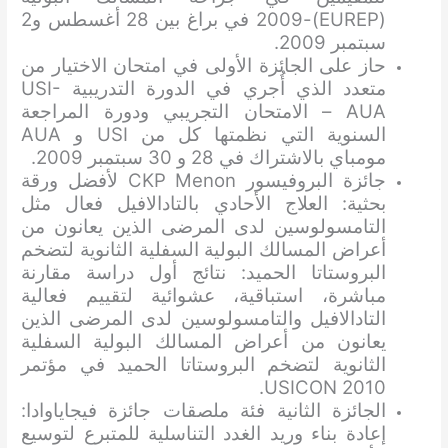
(EUREP)-2009 في براغ بين 28 أغسطس و2
سبتمبر 2009.
حاز على الجائزة الأولى في امتحان الاختيار من
متعدد الذي أُجري في الدورة التدريبية USI-
AUA – الامتحان التجريبي ودورة المراجعة
السنوية التي نظمتها كل من USI و AUA
مومباي بالاشتراك في 28 و 30 سبتمبر 2009.
جائزة البروفيسور CKP Menon لأفضل ورقة
بحثية: العلاج الأحادي بالتادالافيل فعال مثل
التامسولوسين لدى المرضى الذين يعانون من
أعراض المسالك البولية السفلية الثانوية لتضخم
البروستاتا الحميد: نتائج أول دراسة مقارنة
مباشرة، استباقية، عشوائية لتقييم فعالية
التادالافيل والتامسولوسين لدى المرضى الذين
يعانون من أعراض المسالك البولية السفلية
الثانوية لتضخم البروستاتا الحميد في مؤتمر
USICON 2010.
الجائزة الثانية فئة ملصقات جائزة فيجاياوادا:
إعادة بناء وريد الغدد التناسلية للمتبرع لتوسيع