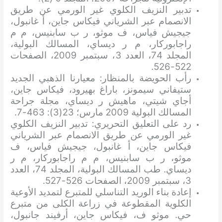
تدبير النزيف الكلوي غير الورمي عن طريق
الانصمام عبر الشرياني فيكاس جاين، أ غانبول،
جيجيش فياس، ف موثو، ر ب سابنيس، م م
راجابوركار، م ر ديساي، المسالك البولية،
المجلد 74، العدد 3، سبتمبر 2009، الصفحات
522-526.
رأب الحويضة بالمنظار: معيارنا الذهبي الجديد
ستيفاني سيمونز، باراغ بهيرود، فيكاس جاين،
أجاي شيتي، ماهيش ر ديساي، مجلة جراحة
المسالك البولية 2009 مارس؛ 23(3): 463-7.
رد على التعليق التحريري: تدبير النزيف الكلوي
غير الورمي عن طريق الانصمام عبر الشرياني
فيكاس جاين، أ غانبول، جيجيش فياس، ف
موثو، ر ب سابنيس، م م راجابوركار، م ر
ديساي. طب المسالك البولية، المجلد 74، العدد
3، سبتمبر 2009، الصفحات 526-527.
إعادة بناء الوريد التناسلي للمتبرع لتمديد الأوعية
الكلوية المقطوعة في زراعة الكلى من متبرع
حي. موثو ف، فيكاس جاين، أرفيند جانبول،