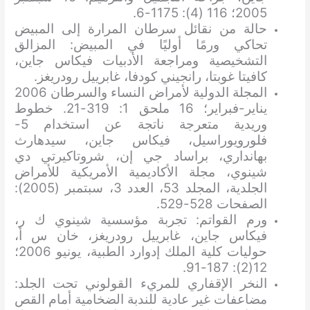
2005؛ 116 (4): 1175-6.
حالة من نقائل سرطان المرارة إلى المبيض
تحاكي ورمًا أوليًا في المبيض: المزالق
التشخيصية ومراجعة الأدبيات فيكاس جاين،
كافيتا غوبتا، رانجيني كودفا، غابرييل رودريغز.
المجلة الدولية لأمراض النساء والسرطان 2006
يناير-فبراير؛ 16 ملحق 1: 319-21. خطوط
وريدية متعرجة ناتجة عن استخدام 5-
فلورويوراسيل، فيكاس جاين، سيدهارث
بهانداري، براساد جي إن، شروتاكيرتي دي
شينوي، مجلة الأكاديمية الأمريكية للأمراض
الجلدية، المجلد 53، العدد 3، سبتمبر (2005):
الصفحات 528-529.
ورم القواتم: تجربة مؤسسية شينوي ك ر،
فيكاس جاين، غابرييل رودريغز، خان س أ،
حوليات كلية الملك إدوارد الطبية، يونيو 2006؛
12(2): 187-91.
النخر الإقفاري للمريء القولوني تحت الجلد:
مضاعفات غير عادية للندبة الضخامية أمام القص