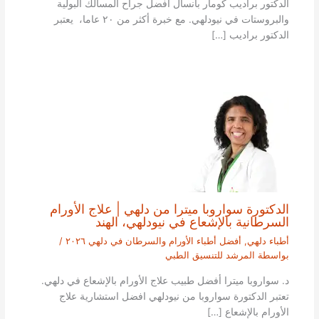
الدكتور براديب كومار بانسال أفضل جراح المسالك البولية
والبروستات في نيودلهي. مع خبرة أكثر من ٢٠ عاما، يعتبر
الدكتور براديب […]
الدكتورة سواروبا ميترا من دلهي | علاج الأورام
السرطانية بالإشعاع في نيودلهي، الهند
أطباء دلهي
,
أفضل أطباء الأورام والسرطان في دلهي ٢٠٢٦
/
بواسطة
المرشد للتنسيق الطبي
د. سواروبا ميترا أفضل طبيب علاج الأورام بالإشعاع في دلهي.
تعتبر الدكتورة سواروبا من نيودلهي افضل استشارية علاج
الأورام بالإشعاع […]