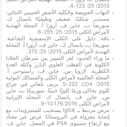
2015؛ 25: 123-4.
التهاب الحويضة والكلية الأصفر الحبيبي الثنائي:
مستدير شكليًا، ضعيف وظيفيًا! بانسال ك،
سوريجا ب، جاين ف، أرورا أ. المجلة الهندية
لأمراض الكلى 2015؛ 25: 255-6.
باقة: دليل على الكلى الإسفنجية النخاعية.
سوريجا ب، بانسال ك، جاين ف، أرورا أ. المجلة
الهندية لأمراض الكلى 2015؛ 25: 315.
ما وراء الحدود: لغز التمييز بين سرطان الخلايا
الكلوية في القطب العلوي البارز وكتلة الغدة
الكظرية. لارويا س، جاين ف، راستوجي أ.
المجلة العالمية لأمراض الكلى والمسالك البولية
2015؛ 4(2): 222-5. نزيف تلقائي في خراج
كلوي يحاكي ورمًا كلويًا خبيثًا. سورييكا ب، جاين
س، جاين ف، بانسال ك. المجلة الإيرانية
لأمراض الكلى 2016؛10:176-9.
مرض مرتبط بـ IgG4 يستجيب للستيرويدات مع
إصابة معزولة في البروستاتا: عرض غير معتاد
مع ارتفاع مستوى PSA في المصل. جاين ف،