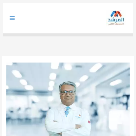
خطي
لى
لمحتوى