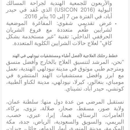
والأربعون للجمعية الهندية لجراحة المسالك
البولية (USICON 2016) الذي عُقد في حيدر
أباد، في الفترة من 7 إلى 10 يناير 2016.
عرض تقديمي شفوي: المفاغرة الموضعية
لشرايين طُعم متعددة مع فروع الشريان
الحرقفي الداخلي: تقنية “غير مستخدمة بشكل
كافٍ” لعلاج حالات الشرايين الكلوية المتعددة.
خطط رحلتك العلاجية لأفضل أطباء ومستشفيات نيودلهي في الهند
“نحن، المرشد لتنسيق العلاج بالخارج وأفضل منسق
ومترجم طبي موثوق في مدينة نيودلهي الهندية، نعمل
مع ابرز وافضل مستشفيات الهند المنتشرة في
مومباي، بنغالور، كيرلا، نيودلهي، مدينة لكناو الطبية،
كوتشي، حيدر أباد، تشيناي.
نستقبل المرضى من عدة دول منها: سلطنة عمان،
ولاية صور، مسقط، صحار، صلالة، نزوى، بركاء،
العامرات، الرستاق، هيما، إبرا، عبري، خصب،
البريمي، والسويق والسعودية، الرياض، جدة، مكة
المكرمة، مدينة المنورة، أبها، الدمام، حائل، جيزان،