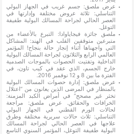
عرض ملصق: جسم غريب في الجهاز البولي
التناسلي: ثلاثة عروض مختلفة وإدارتها في
العصر الحالي لجراحة المسالك البولية طفيفة
التوغل.
ملصق جائزة فيجاياوادا: التبرع بالأعضاء من
متبرعين متوقفين القلب في الهند: المشاكل
التي واجهناها أثناء إنجاز حالة بنجاح! المؤتمر
العالمي الرابع والثلاثون لجراحة المسالك البولية
الداخلية وتفتيت الحصوات بالموجات الصدمية
خارج الجسم، الذي عقد في كيب تاون، في
الفترة ما بين 8 و 12 نوفمبر 2016.
عرض ملصق: إدارة حصوات المسالك البولية
بالمنظار في المرضى الذين يعانون من “اعتلال
تخثر غير مصحح” في أمراض الكبد المزمنة:
الخرافات والحقائق. عرض ملصق: مراجعة
لحالات الورم القطني في الجهاز البولي
التناسلي: ثلاث حالات سريرية مختلفة وطرق
علاجها في العصر الحالي لجراحة المسالك
البولية طفيفة التوغل، المؤتمر السنوي التاسع