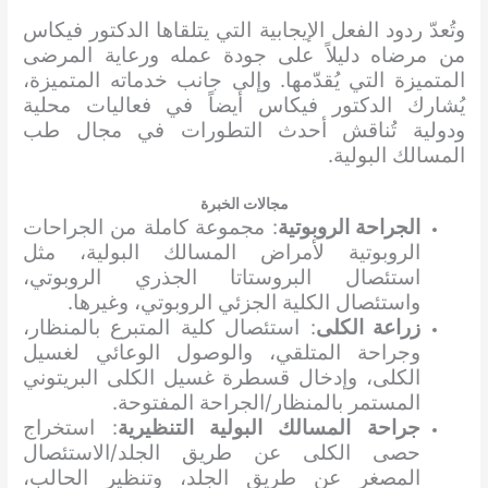
وتُعدّ ردود الفعل الإيجابية التي يتلقاها الدكتور فيكاس
من مرضاه دليلاً على جودة عمله ورعاية المرضى
المتميزة التي يُقدّمها. وإلى جانب خدماته المتميزة،
يُشارك الدكتور فيكاس أيضاً في فعاليات محلية
ودولية تُناقش أحدث التطورات في مجال طب
المسالك البولية.
مجالات الخبرة
الجراحة الروبوتية
: مجموعة كاملة من الجراحات
الروبوتية لأمراض المسالك البولية، مثل
استئصال البروستاتا الجذري الروبوتي،
واستئصال الكلية الجزئي الروبوتي، وغيرها.
زراعة الكلى
: استئصال كلية المتبرع بالمنظار،
وجراحة المتلقي، والوصول الوعائي لغسيل
الكلى، وإدخال قسطرة غسيل الكلى البريتوني
المستمر بالمنظار/الجراحة المفتوحة.
جراحة المسالك البولية التنظيرية
: استخراج
حصى الكلى عن طريق الجلد/الاستئصال
المصغر عن طريق الجلد، وتنظير الحالب،