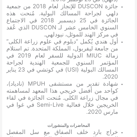
جائزة DUSCON للإنجاز لعام 2018 من جمعية
دلهي لجراحة المسالك البولية. مُنحت هذه
الجائزة في 25 ديسمبر 2018 في الاجتماع
السنوي الخامس عشر لـ DUSCON الذي عُقد
في مركز الهند للموئل، نيودلهي.
أول هندي يُكمل “دبلوم في علوم زراعة الكلى”
من جامعة ليفربول، المملكة المتحدة. تم استلام
زمالة MIUC الدولية للسفر لعام 2019 في
المؤتمر السنوي للجمعية الهندية لجراحة
المسالك البولية (USI) في كوتشي في 23 يناير
2020.
شهادة تقدير من مستشفى MPUH (نادياد)،
كواحد من أفضل خريجي هذا المعهد لمساهمته
في مجال زراعة الكلى. مُنحت الجائزة في لقاء
الخريجين خلال فعالية Semi-Live في غوا في
مارس 2020.
المحاضرات والمنشورات
خراج بارد خلف الصفاق مع سل المفصل