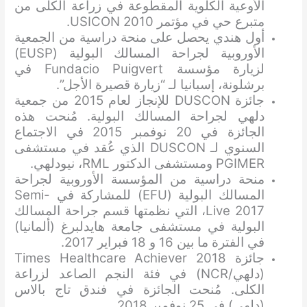
الأوعية الكلوية المقطوعة في زراعة الكلى من
متبرع حي في مؤتمر USICON 2010.
أول هندي يحصل على منحة دراسية من الجمعية
الأوروبية لجراحة المسالك البولية (EUSP)
لزيارة مؤسسة Fundacio Puigvert في
برشلونة، إسبانيا لـ “زيارة قصيرة الأجل”.
جائزة DUSCON للإنجاز لعام 2015 من جمعية
دلهي لجراحة المسالك البولية. مُنحت هذه
الجائزة في 20 نوفمبر 2015 في الاجتماع
السنوي لـ DUSCON الذي عُقد في مستشفى
PGIMER ومستشفى الدكتور RML، نيودلهي.
منحة دراسية من المؤسسة الأوروبية لجراحة
المسالك البولية (EFU) للمشاركة في Semi-
Live 2017، التي نظمتها قسم جراحة المسالك
البولية في مستشفى جامعة هايدلبرغ (ألمانيا)
في الفترة ما بين 16 و 18 فبراير 2017.
جائزة Times Healthcare Achiever 2018
(دلهي/NCR) في فئة النجم الصاعد لزراعة
الكلى. مُنحت الجائزة في فندق تاج بالاس
(دلهي) في 25 نوفمبر 2018.