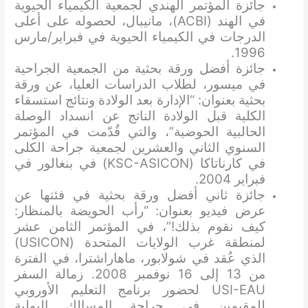
جائزة المؤتمر الهندي لجمعية الكيمياء الحيوية
في الهند (ACBI)، مانيبال، لحصوله على أعلى
الدرجات في الكيمياء الحيوية في فبراير/مارس
1996.
جائزة أفضل ورقة بحثية من الجمعية الجراحية
في ميسور، لطلاب الدراسات العليا، عن ورقة
بحثية بعنوان: “الإدارة بعد الولادة ونتائج استسقاء
الكلية قبل الولادة الناتج عن انسداد الوصلة
الحالبية الحوضية”، والتي قُدّمت في المؤتمر
السنوي الثاني والعشرين لجمعية جراحة الكلى
في كارناتاكا (KSC-ASICON) في بنغالور في
فبراير 2004.
جائزة ثاني أفضل ورقة بحثية في فئتها عن
عرض فيديو بعنوان: “رأب الحويضة بالمنظار:
كيف نقوم بذلك!”، في المؤتمر الثامن عشر
لمنطقة غرب الولايات المتحدة (USICON)
الذي عُقد في شولابور، ماهاراشترا، في الفترة
من 13 إلى 16 نوفمبر 2008. زمالة السفر
USI-EAU لحضور برنامج التعليم الأوروبي
للمقيمين في جراحة المسالك البولية