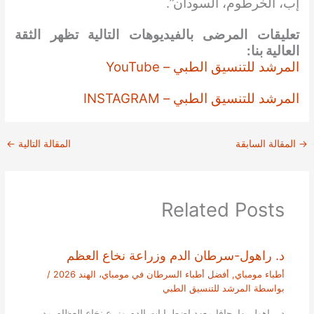
إب، الخرطوم، السودان”.
تعليقات المرضى بالفيديوهات التالية تظهر الثقة
العالية بنا:
المرشد للتنسيق الطبي – YouTube
المرشد للتنسيق الطبي – INSTAGRAM
→
المقالة السابقة
المقالة التالية
←
Related Posts
د. راهول-سرطان الدم وزراعة نخاع العظم
أطباء مومباي
,
أفضل أطباء السرطان في مومباي، الهند 2026
/
بواسطة
المرشد للتنسيق الطبي
د. راهول بهارجافا معهد اضطرابات الدم وزرع نخاع العظام مدير