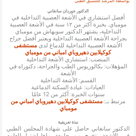
بواسطة
المرشد للتنسيق الطبي
الدكتور جوردان سانغاني
أفضل استشاري في
الأشعة العصبية التداخلية في
مومباي. بخبرة أكثر من ١٢ سنة في
الأشعة العصبية
التداخلية
، يشتهر الدكتور سوبهاش من مومباي
بجراحة
الأشعة العصبية التداخلية
ويعتبر أفضل جراح
الأشعة العصبية التداخلية للدماغ
لدى
مستشفى
كوكيلابين دهيروباي امباني من مومباي
المنصب: استشاري الأشعة التداخلية
المؤهلات: بكالوريوس الطب والجراحة، دكتوراه في
الأشعة
القسم: الأشعة التداخلية
العيادات: عيادة السكتة الدماغية
سنوات الخبرة: أكثر من 12 عامًا
مرتبط بـ:
مستشفى كوكيلابين دهيروباي امباني من
مومباي
نبذة تعريفية
الدكتور سانغاني حاصل على شهادة المجلس الطبي
في الأشعة. تخرج من جامعة ماهاراشترا للعلوم