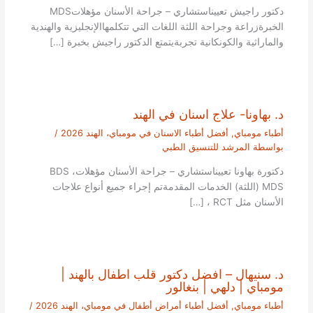
دكتور راجيش تعييناستشاري – جراحة الأسنان مؤهلاتMDS
الخبرةزراعة وجراحة اللثة اللغات التي تتكلمهاالإنجليزية والهندية
والماراثية والكونكانية تجربةيتمتع الدكتور راجيش بخبرة […]
د. بهاونا- علاج اسنان في الهند
أطباء مومباي
,
أفضل أطباء الاسنان في مومباي، الهند 2026
/
بواسطة
المرشد للتنسيق الطبي
دكتورة بهاونا تعييناستشاري – جراحة الأسنان مؤهلاتBDS ،
MDS (اللثة) الخدمات المقدمةتم إجراء جميع أنواع علاجات
الأسنان مثل RCT ، […]
د. سنيهال – افضل دكتور قلب اطفال بالهند |
مومباي | دلهي | بنغالور
أطباء مومباي
,
أفضل أطباء أمراض أطفال في مومباي، الهند 2026
/