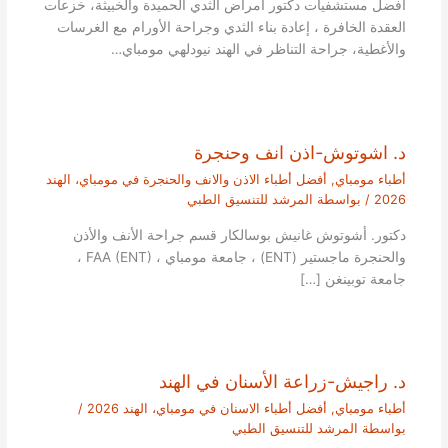
افضل مستشفيات دكتور أمراض الثدي الحميدة والخبيثة، خزعات
العقدة الخافرة ، إعادة بناء الثدي وجراحة الأورام مع الغرسات
والأغطية، جراحة التناظر في الهند نيودلهي مومباي…
د. اشوتوش-اذن انف وحنجرة
أطباء مومباي
,
أفضل أطباء الاذن والانف والحنجرة في مومباي، الهند
2026
/ بواسطة
المرشد للتنسيق الطبي
دكتور. أشوتوش غانيش بوسالكار قسم جراحة الأنف والأذن
والحنجرة ماجستير (ENT) ، جامعة مومباي ، FAA (ENT) ،
جامعة توبينغن […]
د. راجيش-زراعة الأسنان في الهند
أطباء مومباي
,
أفضل أطباء الاسنان في مومباي، الهند 2026
/
بواسطة
المرشد للتنسيق الطبي