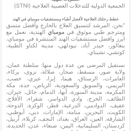
الجمعية الدولية للتدخلات العصبية العلاجية (STNI)
خطط رحلتك العلاجية لأفضل أطباء ومستشفيات مومباي في الهند
“نحن، المرشد لتنسيق العلاج بالخارج وأفضل منسق
ومترجم طبي موثوق في
مومباي
الهندية، نعمل مع
ابرز وافضل مستشفيات الهند المنتشرة في مومباي،
بنغالور، حيدر آباد، نيودلهي، مدينة لكناو الطبية،
كوتشي، تشيناي.
نستقبل المرضى من عدة دول منها: سلطنة عمان،
ولاية صور، مسقط، صحار، صلالة، نزوى، بركاء،
العامرات، الرستاق، هيما، إبرا، عبري، خصب،
البريمي، والسويق والسعودية، الرياض، جدة، مكة
المكرمة، مدينة المنورة، أبها، الدمام، حائل، جيزان،
الطائف، الخرج، وادي الدواسر، شقراء، الأفلاج،
عفيف، الدوادمي، الدرعية، قطر، الوكرة، الدوحة،
الكويت، البحرين، منامة، الإمارات، دبي، أبوظبي،
الشارقة، العين، العراق، بغداد، النجف، كربلاء، أربيل،
كردستان، السليمانية، اليمن، صنعاء، عدن، الحديدة،