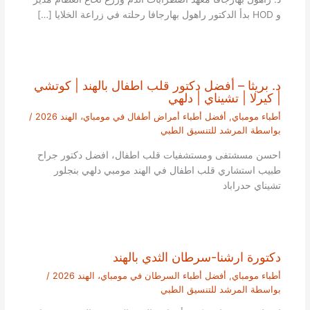
و HOD بدأ الدكتور راهول بهارجافا رحلته في زراعة الخلايا […]
د. بريثا – أفضل دكتور قلب اطفال بالهند | كوتشي
| كيرلا | تشيناي | دلهي
أطباء مومباي
,
أفضل أطباء أمراض أطفال في مومباي، الهند 2026
/
بواسطة
المرشد للتنسيق الطبي
احسن مسشتفى ومستشفيات قلب اطفال، افضل دكتور جراح
طبيب استشاري قلب اطفال في الهند مومبي دلهي بنجلور
تشيناي حدراباد
دكتورة ارشنا-سرطان الثدي بالهند
أطباء مومباي
,
أفضل أطباء السرطان في مومباي، الهند 2026
/
بواسطة
المرشد للتنسيق الطبي