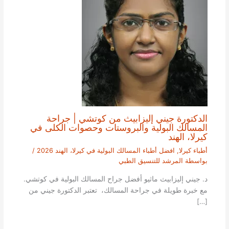
الدكتورة جيني إليزابيث من كوتشي | جراحة
المسالك البولية والبروستات وحصوات الكلى في
كيرلا، الهند
أطباء كيرلا
,
افضل أطباء المسالك البولية في كيرلا، الهند 2026
/
بواسطة
المرشد للتنسيق الطبي
د. جيني إليزابيث ماثيو أفضل جراح المسالك البولية في كوتشي.
مع خبرة طويلة في جراحة المسالك، تعتبر الدكتورة جيني من
[…]