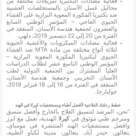
فعالية مضادات البكتيريا لمزيجات مختلفة من
محاليل غسل الأسنان بالمستخلصات العشبية
ضد بكتيريا المكورة المعوية البرازية على الغشاء
الحيوي العاجي – المؤتمر الوطني السابع
والعشرون لجمعية هندسة الأسنان، المنعقد في
الفترة من 20 إلى 22 ديسمبر 2019، دلهي.
فعالية مضادات الميكروبات والأغشية الحيوية
لثلاثة أنواع مختلفة من مادة MTA ضد الغشاء
الحيوي لبكتيريا المكورة المعوية البرازية –
المؤتمر الوطني التاسع عشر لطلاب الدراسات
العليا المشترك بين الجمعية الدولية لطب
الأسنان التجريبي وجمعية هندسة الأسنان،
المنعقد في الفترة من 16 إلى 18 فبراير 2018،
جولبارجا.
خطط رحلتك العلاجية لأفضل أطباء ومستشفيات كيرلا في الهند
“نحن، المرشد لتنسيق العلاج بالخارج وأفضل منسق
ومترجم طبي موثوق في
كيرلا
الهندية، نعمل مع ابرز
وافضل مستشفيات الهند المنتشرة في مومباي،
بنغالور، حيدر آباد، بنغالور، مدينة لكناو الطبية،