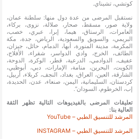
كوتشي، تشيناي.
نستقبل المرضى من عدة دول منها: سلطنة عمان،
ولاية صور، مسقط، صحار، صلالة، نزوى، بركاء،
العامرات، الرستاق، هيما، إبرا، عبري، خصب،
البريمي، والسويق والسعودية، الرياض، جدة، مكة
المكرمة، مدينة المنورة، أبها، الدمام، حائل، جيزان،
الطائف، الخرج، وادي الدواسر، شقراء، الأفلاج،
عفيف، الدوادمي، الدرعية، قطر، الوكرة، الدوحة،
الكويت، البحرين، منامة، الإمارات، دبي، أبوظبي،
الشارقة، العين، العراق، بغداد، النجف، كربلاء، أربيل،
كردستان، السليمانية، اليمن، صنعاء، عدن، الحديدة،
إب، الخرطوم، السودان”.
تعليقات المرضى بالفيديوهات التالية تظهر الثقة
العالية بنا:
المرشد للتنسيق الطبي – YouTube
المرشد للتنسيق الطبي – INSTAGRAM