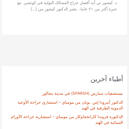
د. كيشور تي أيه أفضل جراح المسالك البولية في كوتشي. مع
خبرة أكثر من ٢١ عاما، يعتبر الدكتور كيشور من […]
أطباء آخرين
مستشفيات سبارش (SPARSH) في مدينة بنجالور
الدكتور أنيرودا إس. بويان من مومباي – استشاري جراحة الأوعية
الدموية الطرفية في الهند
الدكتورة فروندا كارانججاوكار من مومباي – استشارية جراحة الأورام
النسائية في الهند