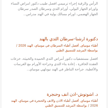
الرأس والرقبة إجراء ترميمي افضل طبيب دكتور امراض النساء
واورام الجهاز البولي، أورام الثدي وسرطان الصدر سرطان
الجهاز الهضمي، اورام مسالك بولية في الهند مدراس…
دكتورة ارشنا-سرطان الثدي بالهند
أطباء مومباي
,
أفضل أطباء السرطان في مومباي، الهند 2026
/
بواسطة
المرشد للتنسيق الطبي
افضل مستشفيات دكتور أمراض الثدي الحميدة والخبيثة، خزعات
العقدة الخافرة ، إعادة بناء الثدي وجراحة الأورام مع الغرسات
والأغطية، جراحة التناظر في الهند نيودلهي مومباي…
د. اشوتوش-اذن انف وحنجرة
أطباء مومباي
,
أفضل أطباء الاذن والانف والحنجرة في مومباي، الهند
2026
/ بواسطة
المرشد للتنسيق الطبي