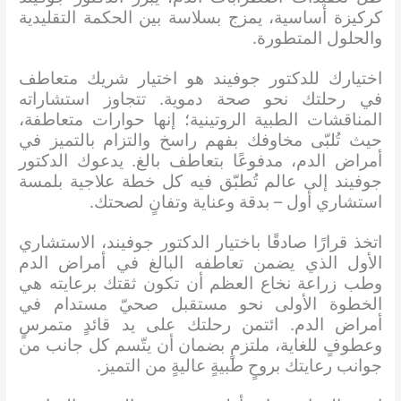
كركيزة أساسية، يمزج بسلاسة بين الحكمة التقليدية
والحلول المتطورة.
اختيارك للدكتور جوفيند هو اختيار شريك متعاطف
في رحلتك نحو صحة دموية. تتجاوز استشاراته
المناقشات الطبية الروتينية؛ إنها حوارات متعاطفة،
حيث تُلبّى مخاوفك بفهم راسخ والتزام بالتميز في
أمراض الدم، مدفوعًا بتعاطف بالغ. يدعوك الدكتور
جوفيند إلى عالم تُطبّق فيه كل خطة علاجية بلمسة
استشاري أول – بدقة وعناية وتفانٍ لصحتك.
اتخذ قرارًا صادقًا باختيار الدكتور جوفيند، الاستشاري
الأول الذي يضمن تعاطفه البالغ في أمراض الدم
وطب زراعة نخاع العظم أن تكون ثقتك برعايته هي
الخطوة الأولى نحو مستقبل صحيّ مستدام في
أمراض الدم. ائتمن رحلتك على يد قائدٍ متمرسٍ
وعطوفٍ للغاية، ملتزمٍ بضمان أن يتّسم كل جانب من
جوانب رعايتك بروحٍ طبيةٍ عاليةٍ من التميز.