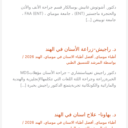
دكتور. أشوتوش غانيش بوسالكار قسم جراحة الأنف والأذن
والحنجرة ماجستير (ENT) ، جامعة مومباي ، FAA (ENT) ،
جامعة توبينغن […]
د. راجيش-زراعة الأسنان في الهند
أطباء مومباي
,
أفضل أطباء الاسنان في مومباي، الهند 2026
/
بواسطة
المرشد للتنسيق الطبي
دكتور راجيش تعييناستشاري – جراحة الأسنان مؤهلاتMDS
الخبرةزراعة وجراحة اللثة اللغات التي تتكلمهاالإنجليزية والهندية
والماراثية والكونكانية تجربةيتمتع الدكتور راجيش بخبرة […]
د. بهاونا- علاج اسنان في الهند
أطباء مومباي
,
أفضل أطباء الاسنان في مومباي، الهند 2026
/