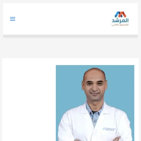
خطي
لى
لمحتوى