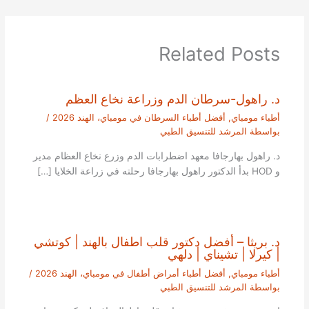
Related Posts
د. راهول-سرطان الدم وزراعة نخاع العظم
أطباء مومباي
,
أفضل أطباء السرطان في مومباي، الهند 2026
/
بواسطة
المرشد للتنسيق الطبي
د. راهول بهارجافا معهد اضطرابات الدم وزرع نخاع العظام مدير
و HOD بدأ الدكتور راهول بهارجافا رحلته في زراعة الخلايا […]
د. بريثا – أفضل دكتور قلب اطفال بالهند | كوتشي
| كيرلا | تشيناي | دلهي
أطباء مومباي
,
أفضل أطباء أمراض أطفال في مومباي، الهند 2026
/
بواسطة
المرشد للتنسيق الطبي