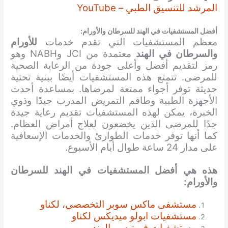
المرشد للتنسيق الطبي – YouTube
أفضل المستشفيات في الهند للسرطان والأورام:
معظم المستشفيات التي تقدم خدمات
للأورام
والسرطان
في الهند
معتمدة من JCI وNABH وهو
رمز لتقديم أفضل وأعلى جودة من الرعاية الصحية
للمرضى. تتمتع هذه المستشفيات أيضًا ببنية تحتية
حديثة توفر أجواء ممتعة لمرضاها. بمساعدة أحدث
الأجهزة الطبية وطاقم التمريض المدرب جيدًا وذوي
الخبرة، يمكن لهذه المستشفيات تقديم رعاية جيدة
جدًا للمرضى الذين يخضعون لعلاج أمراض العظام.
كما أنها توفر خدمات الطوارئ والخدمات الإسعافية
على مدار 24 ساعة طوال أيام الأسبوع.
هذه هي أفضل المستشفيات
في الهند
للسرطان
والأورام
:
مستشفى ماكس سوبر التخصصي، لكناو
مستشفيات ابولو ميديكس لكناو
مستشفيات فورتيس بالهند