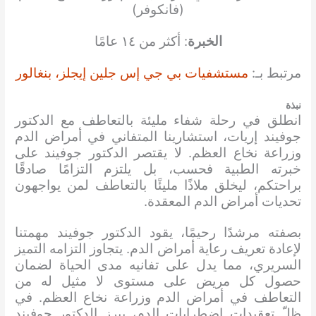
(فانكوفر)
الخبرة
: أكثر من ١٤ عامًا
مرتبط بـ:
مستشفيات بي جي إس جلين إيجلز، بنغالور
نبذة
انطلق في رحلة شفاء مليئة بالتعاطف مع الدكتور
جوفيند إريات، استشارينا المتفاني في أمراض الدم
وزراعة نخاع العظم. لا يقتصر الدكتور جوفيند على
خبرته الطبية فحسب، بل يلتزم التزامًا صادقًا
براحتكم، ليخلق ملاذًا مليئًا بالتعاطف لمن يواجهون
تحديات أمراض الدم المعقدة.
بصفته مرشدًا رحيمًا، يقود الدكتور جوفيند مهمتنا
لإعادة تعريف رعاية أمراض الدم. يتجاوز التزامه التميز
السريري، مما يدل على تفانيه مدى الحياة لضمان
حصول كل مريض على مستوى لا مثيل له من
التعاطف في أمراض الدم وزراعة نخاع العظم. في
ظلّ تعقيدات اضطرابات الدم، يبرز الدكتور جوفيند