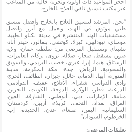
احجز المواعيد ذات أولوية وتجربة خالية من المتاعب
عبر مكتب تنسيق تلقي العلاج بالخارج.
“نحن، المرشد لتنسيق العلاج بالخارج وأفضل منسق
طبي موثوق في الهند، ونعمل مع أبرز وافضل
مستشفيات الهند المنتشرة في مدينة لكناو الطبية،
مومباي، نيودلهي، كيرلا، كوتشي، بنغالور، حيدر أباد،
تشيناي ونستقبل المرضى من: سلطنة عمان، ولاية
صور، مسقط، صحار، صلالة، نزوى، بركاء، العامرات،
الرستاق، هيما، إبرا، عبري، خصب، البريمي، والسويق
والسعودية، الرياض، جدة، مكة المكرمة، مدينة
المنورة، أبها، الدمام، حائل، جيزان، الطائف، الخرج،
وادي الدواسر، شقراء، الأفلاج، عفيف، الدوادمي،
الدرعية، قطر، الوكرة، الدوحة، الكويت، البحرين،
منامة، الإمارات، دبي، أبوظبي، الشارقة، العين،
العراق، بغداد، النجف، كربلاء، أربيل، كردستان،
السليمانية، اليمن، صنعاء، عدن، الحديدة، إب،
الخرطوم، السودان”
تعليقات المرضى: