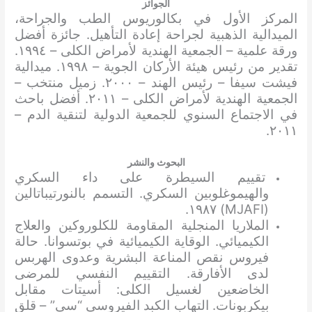
الجوائز
المركز الأول في بكالوريوس الطب والجراحة،
الميدالية الذهبية لجراحة إعادة التأهيل. جائزة أفضل
ورقة علمية – الجمعية الهندية لأمراض الكلى – ١٩٩٤.
تقدير من رئيس هيئة الأركان الجوية – ١٩٩٨. ميدالية
فيشت سيفا – رئيس الهند – ٢٠٠٠. زميل منتخب –
الجمعية الهندية لأمراض الكلى – ٢٠١١. أفضل باحث
في الاجتماع السنوي للجمعية الدولية لتنقية الدم –
٢٠١١.
البحوث والنشر
تقييم السيطرة على داء السكري
والهيموغلوبين السكري. التسمم بالنورتيباتالين
(MJAFI) ١٩٨٧.
الملاريا المنجلية المقاومة للكلوروكين والعلاج
الكيميائي. الوقاية الكيميائية في بوتسوانا. حالة
فيروس نقص المناعة البشرية وعدوى الهربس
لدى الأفارقة. التقييم النفسي للمرضى
الخاضعين لغسيل الكلى: أسيتات مقابل
بيكربونات. التهاب الكبد الفيروسي “سي” – قلق