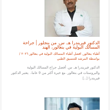
الدكتور فيريندرا هـ. س. من بنجلور | جراحة
المسالك البولية في بنغالور، الهند
أطباء بنغالور
,
افضل أطباء المسالك البولية في بنغالور ٢٠٢٦
/
بواسطة
المرشد للتنسيق الطبي
الدكتور فيريندرا هـ. س. أفضل جراح المسالك البولية
والبروستات في بنغالور. مع خبرة أكثر من 9 عاما، يعتبر الدكتور
فيريندرا […]