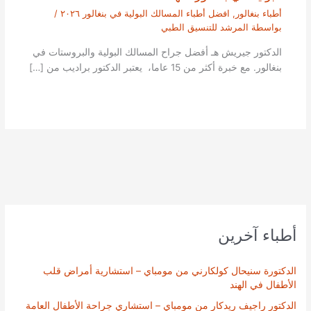
أطباء بنغالور
,
افضل أطباء المسالك البولية في بنغالور ٢٠٢٦
/
بواسطة
المرشد للتنسيق الطبي
الدكتور جيريش هـ أفضل جراح المسالك البولية والبروستات في
بنغالور. مع خبرة أكثر من 15 عاما، يعتبر الدكتور براديب من […]
أطباء آخرين
الدكتورة سنيحال كولكارني من مومباي – استشارية أمراض قلب
الأطفال في الهند
الدكتور راجيف ريدكار من مومباي – استشاري جراحة الأطفال العامة