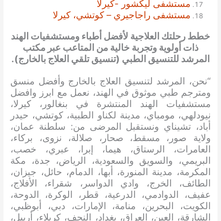
مستشفى ليكشور -كيرلا
مستشفى راجاجيري – كوتشي، كيرلا
خطط رحلتك العلاجية لأفضل أطباء ومستشفيات الهند
ذات أولوية وتجربة خالية من المتاعب عبر مكتب
المرشد للتنسيق الطبي (تنسيق تلقي العلاج بالخارج).
“نحن، المرشد لتنسيق العلاج بالخارج وأفضل منسق
ومترجم طبي موثوق في الهند، نعمل مع ابرز وافضل
مستشفيات الهند المنتشرة في بنغالور، كيرلا،
نيودلهي، مومباي، مدينة لكناو الطبية، كوتشي، حيدر
أباد، تشيناي ونستقبل المرضى من: سلطنة عمان،
ولاية صور، مسقط، صحار، صلالة، نزوى، بركاء،
العامرات، الرستاق، هيما، إبرا، عبري، خصب،
البريمي، والسويق والسعودية، الرياض، جدة، مكة
المكرمة، مدينة المنورة، أبها، الدمام، حائل، جيزان،
الطائف، الخرج، وادي الدواسر، شقراء، الأفلاج،
عفيف، الدوادمي، الدرعية، قطر، الوكرة، الدوحة،
الكويت، البحرين، منامة، الإمارات، دبي، أبوظبي،
الشارقة، العين، العراق، بغداد، النجف، كربلاء، أربيل،