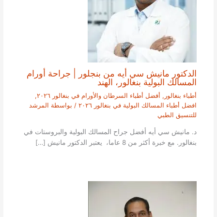
الدكتور مانيش سي أيه من بنجلور | جراحة أورام
المسالك البولية بنغالور، الهند
أطباء بنغالور
,
أفضل أطباء السرطان والأورام في بنغالور ٢٠٢٦
,
افضل أطباء المسالك البولية في بنغالور ٢٠٢٦
/ بواسطة
المرشد
للتنسيق الطبي
د. مانيش سي أيه أفضل جراح المسالك البولية والبروستات في
بنغالور. مع خبرة أكثر من 8 عاما، يعتبر الدكتور مانيش […]