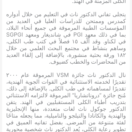
الكلى المزمنة في الهند.
يتجلى تفاني الدكتور ناث في التعليم من خلال أدواره
كمدرس وممتحن للدراسات العليا في العديد من
المؤسسات الطبية المرموقة في جميع أنحاء البلاد،
بما في ذلك معهد PGI في شانديغار ومعهد SGPGI
في لكناو. وقد ألّف ١٥ فصلاً في كتب طب الكلى،
وساهم بنشاط في مجتمع البحث العلمي من خلال
١٨٢ ورقة بحثية منشورة، بالإضافة إلى إلقاء العديد
من المحاضرات والخطب كضيوف.
نال الدكتور ناث جائزة VSM المرموقة عام ٢٠٠٠
تقديرًا لخدمته الاستثنائية في القوات الجوية الهندية،
تقديرًا لمساهماته في طب الكلى. بالإضافة إلى ذلك،
مُنح جائزة “دروناتشاريا” المرموقة لالتزامه الاستثنائي
بتدريب أطباء الكلى المستقبليين في الهند. يتقن
الدكتور جوكول ناث لغات متعددة، منها الإنجليزية
والهندية والكانادا والتيلجو والتاميلية، مما يجعله متاحًا
لفئة متنوعة من المرضى. بفضل تفانيه العميق في
تطوير رعاية الكلى، يُعد الدكتور ناث شخصية محورية