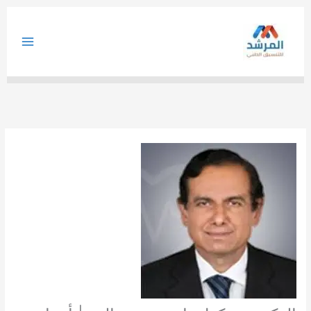
خطي
لى
لمحتوى