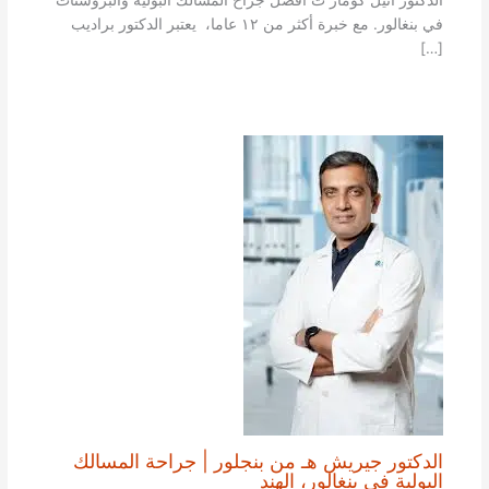
الدكتور أنيل كومار ت أفضل جراح المسالك البولية والبروستات
في بنغالور. مع خبرة أكثر من ١٢ عاما، يعتبر الدكتور براديب
[…]
الدكتور جيريش هـ من بنجلور | جراحة المسالك
البولية في بنغالور، الهند