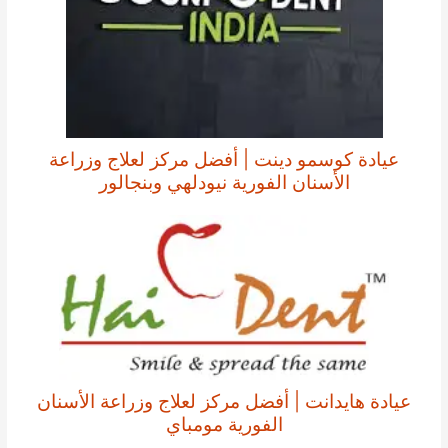
عيادة كوسمو دينت | أفضل مركز لعلاج وزراعة
الأسنان الفورية نيودلهي وبنجالور
عيادة هايدانت | أفضل مركز لعلاج وزراعة الأسنان
الفورية مومباي