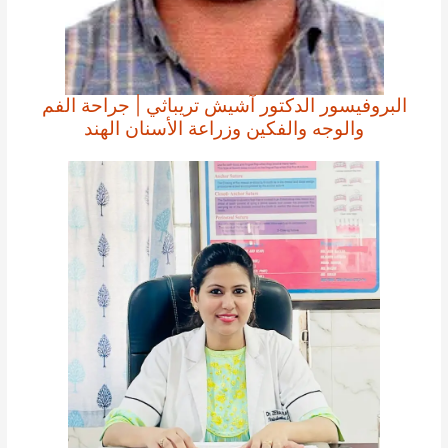
البروفيسور الدكتور آشيش تريباثي | جراحة الفم
والوجه والفكين وزراعة الأسنان الهند