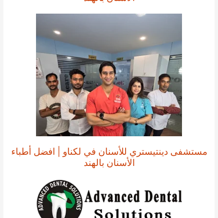
مستشفى دينتيستري للأسنان في لكناو | افضل أطباء
الأسنان بالهند