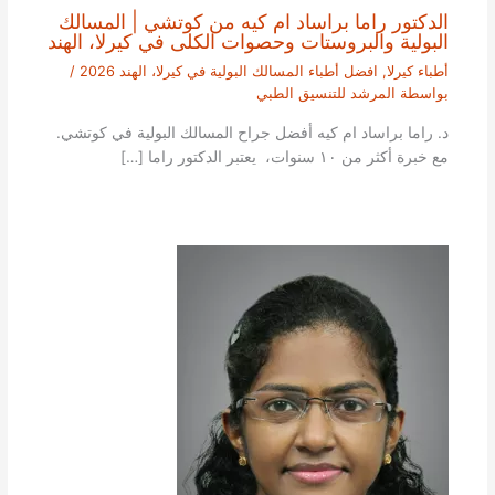
الدكتور راما براساد ام كيه من كوتشي | المسالك
البولية والبروستات وحصوات الكلى في كيرلا، الهند
أطباء كيرلا
,
افضل أطباء المسالك البولية في كيرلا، الهند 2026
/
بواسطة
المرشد للتنسيق الطبي
د. راما براساد ام كيه أفضل جراح المسالك البولية في كوتشي.
مع خبرة أكثر من ١٠ سنوات، يعتبر الدكتور راما […]