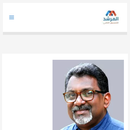
خطي
لى
لمحتوى