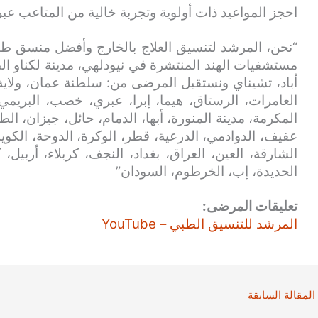
احجز المواعيد ذات أولوية وتجربة خالية من المتاعب عبر
“نحن، المرشد لتنسيق العلاج بالخارج وأفضل منسق طب
مستشفيات الهند المنتشرة في نيودلهي، مدينة لكناو الط
أباد، تشيناي ونستقبل المرضى من: سلطنة عمان، ولاية
العامرات، الرستاق، هيما، إبرا، عبري، خصب، البريمي
المكرمة، مدينة المنورة، أبها، الدمام، حائل، جيزان، الط
عفيف، الدوادمي، الدرعية، قطر، الوكرة، الدوحة، الكويت
الشارقة، العين، العراق، بغداد، النجف، كربلاء، أربيل،
الحديدة، إب، الخرطوم، السودان”
تعليقات المرضى:
المرشد للتنسيق الطبي – YouTube
المقالة السابقة