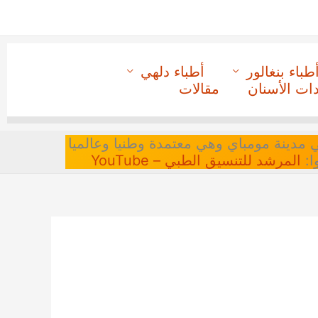
طباء بنغالور
أطباء دلهي
دات الأسنان
مقالات
 في مدينة مومباي وهي معتمدة وطنيا وعالميا
ا:
المرشد للتنسيق الطبي – YouTube