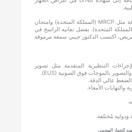
من كلية الطب الحكومية Kilpauk في تشيناي، بالإضافة إلى شهادة DrNB في أمراض الجهاز
ية.
يشمل تدريبه الطبي الشامل أيضًا مؤهلات دولية مرموقة مثل MRCP (المملكة المتحدة) وامتحان
مملكة المتحدة). بفضل تفانيه الراسخ في
 المريض، اكتسب الدكتور جيبي سمعة مرموقة
جراءات التنظيرية المتقدمة مثل تصوير
لضغط عالي الدقة.
والتهابات الأمعاء.
ت
دولية مُختلفة.
ند للجهاز الهضمي