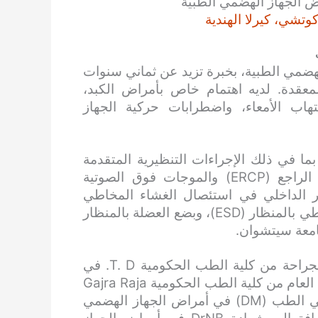
ض الجهاز الهضمي الطبية
وتشي، كيرلا الهندية
هضمي الطبية، بخبرة تزيد عن ثماني سنوات
عقدة. لديه اهتمام خاص بأمراض الكبد،
هاب الأمعاء، واضطرابات حركية الجهاز
ما في ذلك الإجراءات التنظيرية المتقدمة
مثل تصوير البنكرياس والقنوات الصفراوية بالمنظار الراجع (ERCP) والموجات فوق الصوتية
 في التنظير الداخلي في استئصال الغشاء المخاطي
بالمنظار (EMR)، وتشريح الغشاء المخاطي تحت المخاطي بالمنظار (ESD)، وبضع العضلة بالمنظار
بدأ مسيرته الطبية بحصوله على بكالوريوس الطب والجراحة من كلية الطب الحكومية T. D. في
ألابوزا، وحصل على دكتوراه في الطب (MD) في الطب العام من كلية الطب الحكومية Gajra Raja
في غواليور. ثم صقل تخصصه بحصوله على دكتوراه في الطب (DM) في أمراض الجهاز الهضمي