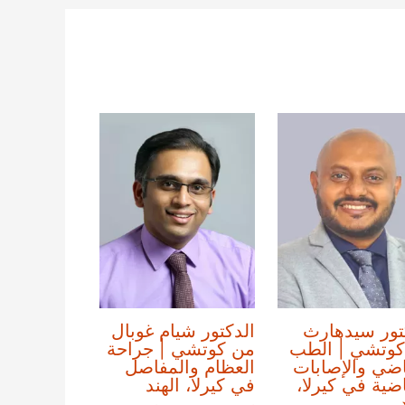
تور سيدهارث
الدكتور شيام غوبال
كوتشي | الطب
من كوتشي | جراحة
اضي والإصابات
العظام والمفاصل
اضية في كيرلا،
في كيرلا، الهند