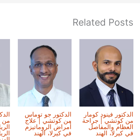
Related Posts
الدكتور فينود كومار
الدكتور جو توماس
الدك
من كوتشي | جراحة
من كوتشي | علاج
من 
العظام والمفاصل
أمراض الروماتيزم
الري
في كيرلا، الهند
في كيرلا، الهند
الري
الهند