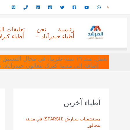
خطي
البحث
لى
لمحتوى
رئيسية
نحن
تعليقات ا
أطباء حيدرآباد
أطباء كيرلا
نعمل، منذ ١٦ سنة تقريبا، في مجا
إضافة إلى مدينة كيرلا، بنغالور، حيدرآباد،
أطباء آخرين
مستشفيات سبارش (SPARSH) في مدينة
بنجالور