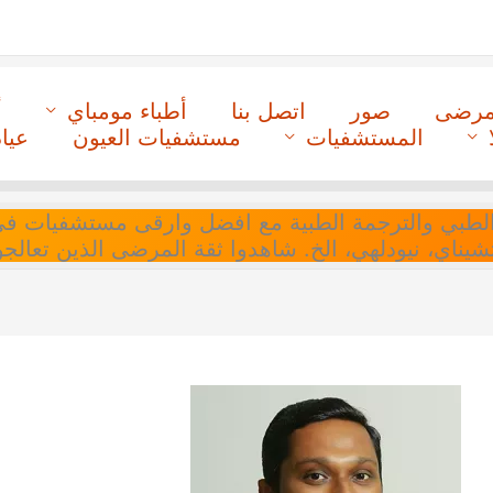
لمرضى
صور
اتصل بنا
أطباء مومباي
أ
المستشفيات
مستشفيات العيون
عيا
ل التنسيق الطبي والترجمة الطبية مع افضل وارقى مستشفيات
 تشيناي، نيودلهي، الخ. شاهدوا ثقة المرضى الذين تعالجو