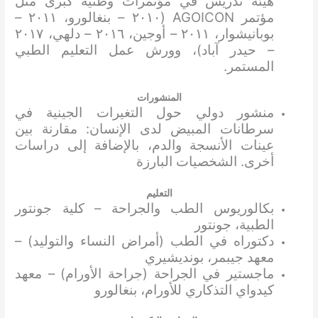
هيئة تدريس في مؤتمرات وطنية كبرى مثل
مؤتمر AGOICON (٢٠١٠ – بنغالورو، ٢٠١١ –
بوبانيشوار، ٢٠١١ – أوجين، ٢٠١٦ – دلهي، ٢٠١٧
– حيدر آباد)، وورش عمل التعليم الطبي
المستمر.
المنشورات
منشور دولي حول التغيرات الجينية في
سرطانات المبيض لدى الإنسان: مقارنة بين
عينات الأنسجة والدم، بالإضافة إلى دراسات
أخرى. الشخصيات البارزة
التعليم
بكالوريوس الطب والجراحة – كلية جونتور
الطبية، جونتور
دكتوراه في الطب (أمراض النساء والتوليد) –
معهد جيبمر، بونديشيري
ماجستير في الجراحة (جراحة الأورام) – معهد
كيدواي التذكاري للأورام، بنغالورو