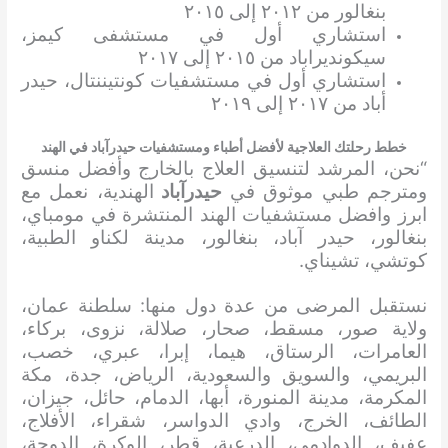
بنغالور من ٢٠١٢ إلى ٢٠١٥
استشاري أول في مستشفى كيمز،
سيكونديراباد من ٢٠١٥ إلى ٢٠١٧
استشاري أول في مستشفيات كونتيننتال، حيدر
أباد من ٢٠١٧ إلى ٢٠١٩
خطط رحلتك العلاجية لأفضل أطباء ومستشفيات حيدرآباد في الهند
“نحن، المرشد لتنسيق العلاج بالخارج وأفضل منسق
ومترجم طبي موثوق في
حيدرآباد
الهندية، نعمل مع
ابرز وافضل مستشفيات الهند المنتشرة في مومباي،
بنغالور، حيدر آباد، بنغالور، مدينة لكناو الطبية،
كوتشي، تشيناي.
نستقبل المرضى من عدة دول منها: سلطنة عمان،
ولاية صور، مسقط، صحار، صلالة، نزوى، بركاء،
العامرات، الرستاق، هيما، إبرا، عبري، خصب،
البريمي، والسويق والسعودية، الرياض، جدة، مكة
المكرمة، مدينة المنورة، أبها، الدمام، حائل، جيزان،
الطائف، الخرج، وادي الدواسر، شقراء، الأفلاج،
عفيف، الدوادمي، الدرعية، قطر، الوكرة، الدوحة،