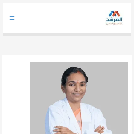
خطي
لى
لمحتوى