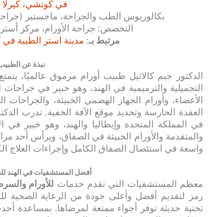
في كوتشي، كيرلا ا
بكالوريوس الطب والجراحة، ماجستير (جراحة)،
التخصص: جراحة الأورام، مركز أستر ل
مرتبط بـ
:
مدينة استر الطبية في ك
نبذة عن الطبيب
الدكتور جيم كالاثيل طبيب أورام مرموق عالميًا، يت
التجميلية والترميمية في الهند، وهو خبير في جراحات
الأعضاء، وأورام الجهاز الهضمي الخبيثة، والجراحات ا
العقدة الحارسة وتحديد موقع الآفة الخفية. تدرب الدك
في المملكة المتحدة وإيطاليا والهند، وهو خبير في ال
والمتقدمة والأورام الخبيثة في الصفاق، ويرأس أحد مراكز 
واسعة في استئصال الصفاق الكامل وإجراءات العلاج الكبيبي ع
أفضل المستشفيات في الهند للس
معظم المستشفيات التي تقدم خدمات
للأورام والسر
رمز لتقديم أفضل وأعلى جودة من الرعاية الصحية للم
تحتية حديثة توفر أجواء ممتعة لمرضاها. بمساعدة أحد