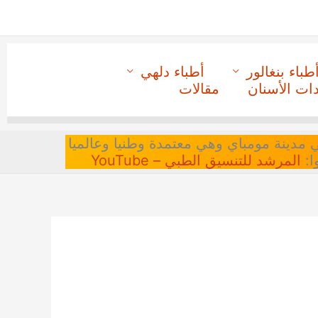
طباء بنغالور
أطباء دلهي
دات الأسنان
مقالات
 في مدينة مومباي وهي معتمدة وطنيا وعالميا
ا:
المرشد للتنسيق الطبي – YouTube