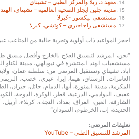
معهد د. ريلا والمركز الطبي – تشيناي
مدينة جلين ايجلز الصحية العالمية – تشيناي، الهند
مستشفى ليكشور -كيرلا
مستشفى راجاجيري – كوتشي، كيرلا
احجز المواعيد ذات أولوية وتجربة خالية من المتاعب عبر
“نحن، المرشد لتنسيق العلاج بالخارج وأفضل منسق طب
مستشفيات الهند المنتشرة في نيودلهي، مدينة لكناو الط
أباد، تشيناي ونستقبل المرضى من: سلطنة عمان، ولاية
العامرات، الرستاق، هيما، إبرا، عبري، خصب، البريمي
المكرمة، مدينة المنورة، أبها، الدمام، حائل، جيزان، الط
عفيف، الدوادمي، الدرعية، قطر، الوكرة، الدوحة، الكويت
الشارقة، العين، العراق، بغداد، النجف، كربلاء، أربيل،
الحديدة، إب، الخرطوم، السودان”
تعليقات المرضى:
المرشد للتنسيق الطبي – YouTube