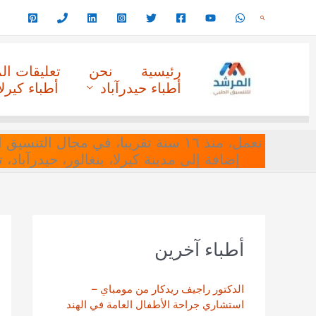
خطي
البحث
لى
لمحتوى
رئيسية
نحن
تعليقات ا
أطباء حيدرآباد
أطباء كيرلا
نعمل، منذ ١٦ سنة تقريبا، في مجا
إضافة إلى مدينة كيرلا، بنغالور، حيدرآباد،
أطباء آخرين
الدكتور راجيف ريدكار من مومباي –
استشاري جراحة الأطفال العامة في الهند