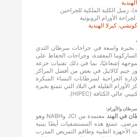
لهندية
 زميل الكلية الملكية للجراحين
جراحة الأورام الروبوتية
وتشي، كيرلا الهندية
متع بخبرة واسعة في جراحات سرطان الثدي
 الساركوما المعقدة، وجراحات الحفاظ على
لموجهة إشعاعيًا، بما في ذلك تقنيات خزعة
تور جيم كالاثيل في بعض من أفضل المراكز
إدارة الجراحية لسرطانات النساء المبكرة
الأورام القليلة في البلاد التي تتمتع بخبرة
الي الكثافة (HIPEC).
رطان والأورام:
طان
في الهند
معتمدة من JCI وNABH وهو
رضى. تتمتع هذه المستشفيات أيضًا ببنية
ث الأجهزة الطبية وطاقم التمريض المدرب