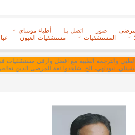
لمرضى
صور
اتصل بنا
أطباء مومباي
أ
المستشفيات
مستشفيات العيون
عيا
ل التنسيق الطبي والترجمة الطبية مع افضل وارقى مستشفيات
 تشيناي، نيودلهي، الخ. شاهدوا ثقة المرضى الذين تعالجو