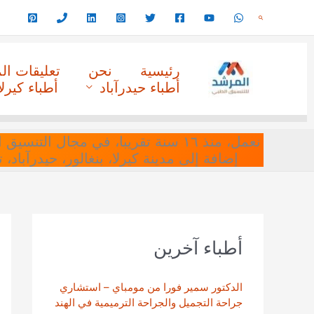
خطي
البحث
لى
لمحتوى
رئيسية
نحن
تعليقات ا
أطباء حيدرآباد
أطباء كيرلا
نعمل، منذ ١٦ سنة تقريبا، في مجا
إضافة إلى مدينة كيرلا، بنغالور، حيدرآباد،
أطباء آخرين
الدكتور سمير فورا من مومباي – استشاري
جراحة التجميل والجراحة الترميمية في الهند