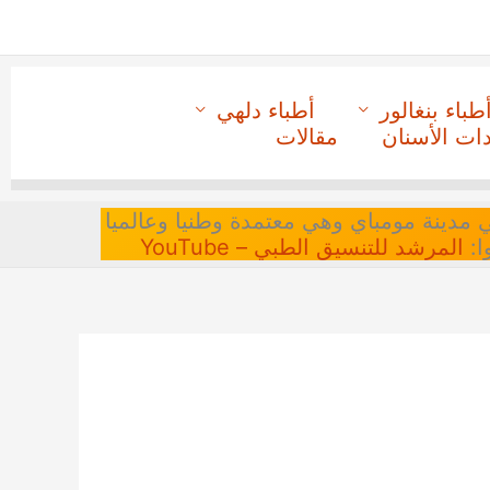
طباء بنغالور
أطباء دلهي
دات الأسنان
مقالات
 في مدينة مومباي وهي معتمدة وطنيا وعالميا
ا:
المرشد للتنسيق الطبي – YouTube