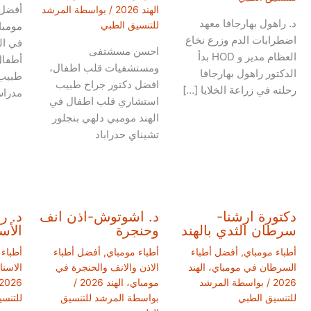
أفضل
الهند 2026
/ بواسطة
المرشد
د. راهول بهارجافا معهد
للتنسيق الطبي
مومبا
اضطرابات الدم وزرع نخاع
في ال
احسن مسشتفى
العظام مدير و HOD بدأ
أطفال
ومستشفيات قلب اطفال،
الدكتور راهول بهارجافا
طبيب
افضل دكتور جراح طبيب
رحلته في زراعة الخلايا […]
مدرا
استشاري قلب اطفال في
الهند مومبي دلهي بنجلور
تشيناي حدراباد
دكتورة ارشنا-
د. اشوتوش-اذن انف
د. ر
سرطان الثدي بالهند
وحنجرة
الأس
أطباء مومباي
,
أفضل أطباء
أطباء مومباي
,
أفضل أطباء
أطباء
السرطان في مومباي، الهند
الاذن والانف والحنجرة في
الاسنا
2026
/ بواسطة
المرشد
مومباي، الهند 2026
/
2026
للتنسيق الطبي
بواسطة
المرشد للتنسيق
للتنس