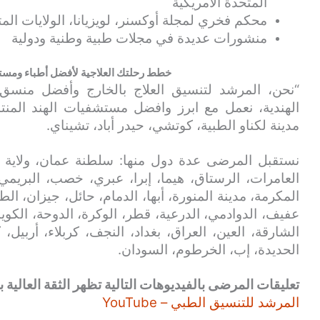
المتحدة الأمريكية
محكم فخري لمجلة أوكسنر، لويزيانا، الولايات المت
منشورات عديدة في مجلات طبية وطنية ودولية
خطط رحلتك العلاجية لأفضل أطباء ومست
“نحن، المرشد لتنسيق العلاج بالخارج وأفضل منس
الهندية، نعمل مع ابرز وافضل مستشفيات الهند المنتش
مدينة لكناو الطبية، كوتشي، حيدر أباد، تشيناي.
نستقبل المرضى عدة دول منها: سلطنة عمان، ولاية 
العامرات، الرستاق، هيما، إبرا، عبري، خصب، البريمي
المكرمة، مدينة المنورة، أبها، الدمام، حائل، جيزان، الط
عفيف، الدوادمي، الدرعية، قطر، الوكرة، الدوحة، الكويت
الشارقة، العين، العراق، بغداد، النجف، كربلاء، أربيل،
الحديدة، إب، الخرطوم، السودان.
تعليقات المرضى بالفيديوهات التالية تظهر الثقة العالية بن
المرشد للتنسيق الطبي – YouTube