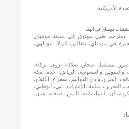
حدة الأمريكية
شفيات مومباي في الهند
ق ومترجم طبي موثوق في مدينة مومباي
رة في مومباي، بنغالور، كيرلا، نيودلهي،
صور، مسقط، صحار، صلالة، نزوى، بركاء،
، والسويق والسعودية، الرياض، جدة، مكة
ائف، الخرج، وادي الدواسر، شقراء، الأفلاج،
، البحرين، منامة، الإمارات، دبي، أبوظبي،
 كردستان، السليمانية، اليمن، صنعاء، عدن،
ا: