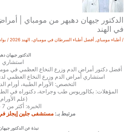
الدكتور جيهان دهبهر من مومباي | أمرا
في الهند
/
أطباء مومباي
,
أفضل أطباء السرطان في مومباي، الهند 2026
/ بوا
الدكتور جيهان دهب
استشاري
أفضل
دكتور أمراض الدم وزرع النخاع العظمي
في مومب
استشاري
أمراض الدم وزرع النخاع العظمي
لد
التخصص: الأورام الطبية، أورام ال
المؤهلات: بكالوريوس طب وجراحة، دكتوراه في الطب 
(علم الأورام)
الخبرة: أكثر من 7 سنوات
مرتبط بـ:
مستشفى جلين إيجلز في م
نبذة عن الدكتور جيهان