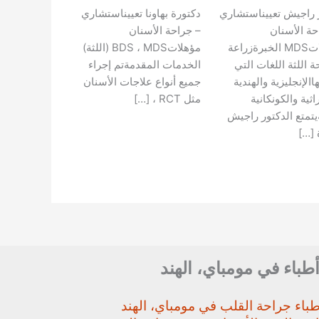
 راجيش تعييناستشاري
دكتورة بهاونا تعييناستشاري
حة الأسنان
– جراحة الأسنان
مؤهلاتMDS الخبرةزراعة
مؤهلاتBDS ، MDS (اللثة)
 اللثة اللغات التي
الخدمات المقدمةتم إجراء
االإنجليزية والهندية
جميع أنواع علاجات الأسنان
اثية والكونكانية
مثل RCT ، […]
يتمتع الدكتور راجيش
 […]
أطباء في مومباي، الهند
باء جراحة القلب في مومباي، الهند