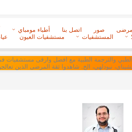
لمرضى
صور
اتصل بنا
أطباء مومباي
أ
المستشفيات
مستشفيات العيون
عيا
ل التنسيق الطبي والترجمة الطبية مع افضل وارقى مستشفيات
 تشيناي، نيودلهي، الخ. شاهدوا ثقة المرضى الذين تعالجو