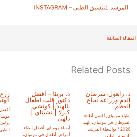
المرشد للتنسيق الطبي – INSTAGRAM
المقالة السابقة
Related Posts
د. راهول-سرطان
د. بريثا – أفضل
زرع 
الدم وزراعة نخاع
دكتور قلب اطفال
الهند
العظم
بالهند | كوتشي |
أفضل 
كيرلا | تشيناي |
أطباء مومباي
,
أفضل أطباء
مومباي، 
دلهي
السرطان في مومباي، الهند
بواسط
أطباء مومباي
,
أفضل أطباء
2026
/ بواسطة
المرشد
الطبي
أمراض أطفال في مومباي،
للتنسيق الطبي