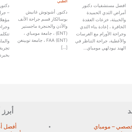
الطبي
افضل مستشفيات دكتور
دكتور
دكتور. أشوتوش غانيش
أمراض الثدي الحميدة
– جرا
بوسالكار قسم جراحة الأنف
والخبيثة، خزعات العقدة
والأذن والحنجرة ماجستير
الخافرة ، إعادة بناء الثدي
وجراحة
(ENT) ، جامعة مومباي ،
وجراحة الأورام مع الغرسات
تتكلمه
FAA (ENT) ، جامعة توبينغن
والأغطية، جراحة التناظر في
والمار
[…]
الهند نيودلهي مومباي…
تجربة
بخبرة
د
أبرز 
خصصي – مومباي
أفضل أط