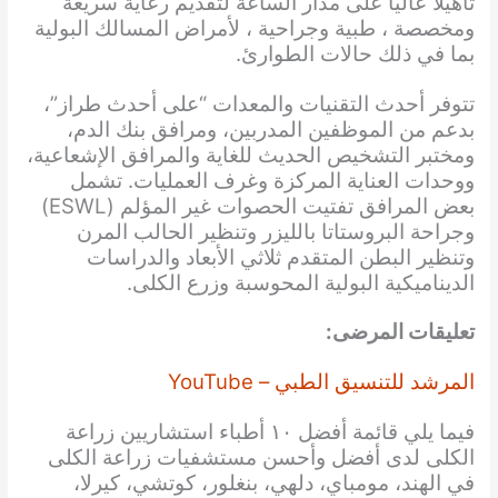
تأهيلاً عالياً على مدار الساعة لتقديم رعاية سريعة
ومخصصة ، طبية وجراحية ، لأمراض المسالك البولية
بما في ذلك حالات الطوارئ.
تتوفر أحدث التقنيات والمعدات “على أحدث طراز”،
بدعم من الموظفين المدربين، ومرافق بنك الدم،
ومختبر التشخيص الحديث للغاية والمرافق الإشعاعية،
ووحدات العناية المركزة وغرف العمليات. تشمل
بعض المرافق تفتيت الحصوات غير المؤلم (ESWL)
وجراحة البروستاتا بالليزر وتنظير الحالب المرن
وتنظير البطن المتقدم ثلاثي الأبعاد والدراسات
الديناميكية البولية المحوسبة وزرع الكلى.
تعليقات المرضى:
المرشد للتنسيق الطبي – YouTube
فيما يلي قائمة أفضل ١٠ أطباء استشاريين زراعة
الكلى لدى أفضل وأحسن مستشفيات زراعة الكلى
في الهند، مومباي، دلهي، بنغلور، كوتشي، كيرلا،