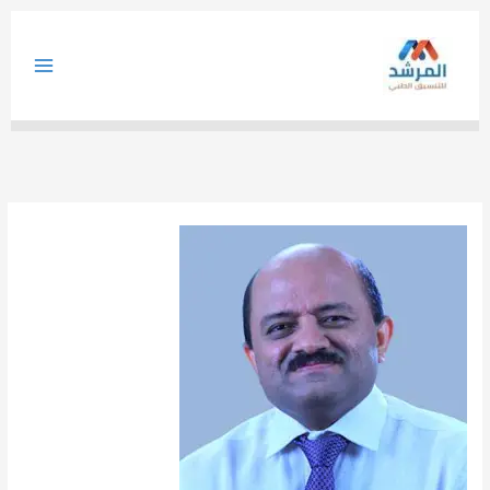
خطي
لى
لمحتوى