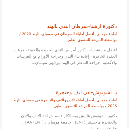
دكتورة ارشنا-سرطان الثدي بالهند
أطباء مومباي
,
أفضل أطباء السرطان في مومباي، الهند 2026
/
بواسطة
المرشد للتنسيق الطبي
افضل مستشفيات دكتور أمراض الثدي الحميدة والخبيثة، خزعات
العقدة الخافرة ، إعادة بناء الثدي وجراحة الأورام مع الغرسات
والأغطية، جراحة التناظر في الهند نيودلهي مومباي…
د. اشوتوش-اذن انف وحنجرة
أطباء مومباي
,
أفضل أطباء الاذن والانف والحنجرة في مومباي، الهند
2026
/ بواسطة
المرشد للتنسيق الطبي
دكتور. أشوتوش غانيش بوسالكار قسم جراحة الأنف والأذن
والحنجرة ماجستير (ENT) ، جامعة مومباي ، FAA (ENT) ،
جامعة توبينغن […]