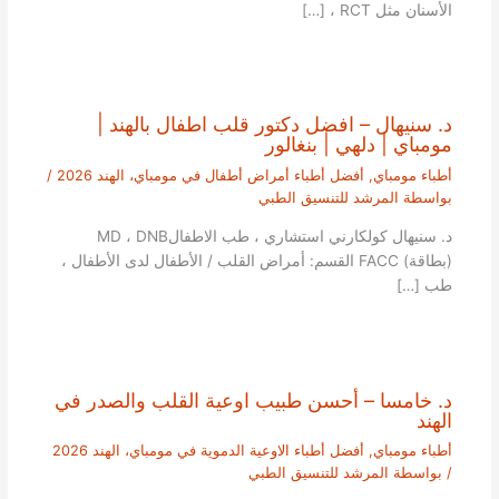
الأسنان مثل RCT ، […]
د. سنيهال – افضل دكتور قلب اطفال بالهند |
مومباي | دلهي | بنغالور
أطباء مومباي
,
أفضل أطباء أمراض أطفال في مومباي، الهند 2026
/
بواسطة
المرشد للتنسيق الطبي
د. سنيهال كولكارني استشاري ، طب الاطفالMD ، DNB
(بطاقة) FACC القسم: أمراض القلب / الأطفال لدى الأطفال ،
طب […]
د. خامسا – أحسن طبيب اوعية القلب والصدر في
الهند
أطباء مومباي
,
أفضل أطباء الاوعية الدموية في مومباي، الهند 2026
/ بواسطة
المرشد للتنسيق الطبي