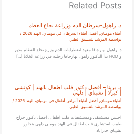
Related Posts
د. راهول-سرطان الدم وزراعة نخاع العظم
أطباء مومباي
,
أفضل أطباء السرطان في مومباي، الهند 2026
/
بواسطة
المرشد للتنسيق الطبي
د. راهول بهارجافا معهد اضطرابات الدم وزرع نخاع العظام مدير
و HOD بدأ الدكتور راهول بهارجافا رحلته في زراعة الخلايا […]
د. بريثا – أفضل دكتور قلب اطفال بالهند | كوتشي
| كيرلا | تشيناي | دلهي
أطباء مومباي
,
أفضل أطباء أمراض أطفال في مومباي، الهند 2026
/
بواسطة
المرشد للتنسيق الطبي
احسن مسشتفى ومستشفيات قلب اطفال، افضل دكتور جراح
طبيب استشاري قلب اطفال في الهند مومبي دلهي بنجلور
تشيناي حدراباد