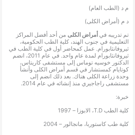
م د (الطب العام)
د م (أمراض الكلى)
تم تدريبه في
أمراض الكلى
من أحد أفضل المراكز
التعليمية في جنوب الهند، كلية الطب الحكومية،
ثيروفانثابورام. عمل كمحاضر أول في كلية الطب في
ثيروفانثابورام لمدة عام واحد. في عام 2011، انضم
الدكتور خوسيه توماس إلى مستشفى كاريتاس،
كوتايام كمستشار في قسم أمراض الكلى وأنشأ
وحدة زراعة الكلى هناك. بعد ذلك انضم إلى
مستشفى راجاجيري منذ إنشائه في عام 2014.
خبرة:
كلية الطب T.D، الابوزا – 1997
كلية طب كاستوربا، مانجالور – 2004