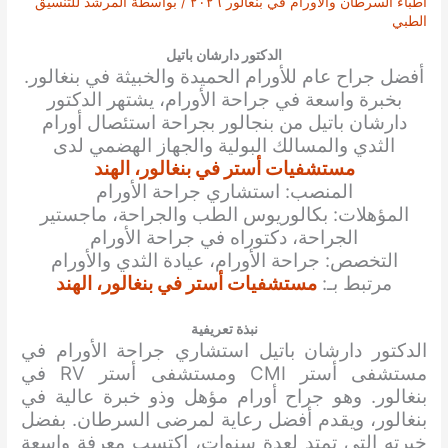
أطباء السرطان والأورام في بنغالور ٢٠٢٦
/ بواسطة
المرشد للتنسيق
الطبي
الدكتور دارشان باتيل
أفضل
جراح عام للأورام الحميدة والخبيثة
في بنغالور.
بخبرة واسعة في جراحة الأورام، يشتهر الدكتور
دارشان باتيل
من بنجالور ب
جراحة استئصال أورام
الثدي والمسالك البولية والجهاز الهضمي
لدى
مستشفيات أستر في بنغالور، الهند
المنصب: استشاري جراحة الأورام
المؤهلات: بكالوريوس الطب والجراحة، ماجستير
الجراحة، دكتوراه في جراحة الأورام
التخصص: جراحة الأورام، عيادة الثدي والأورام
مرتبط بـ:
مستشفيات أستر في بنغالور، الهند
نبذة تعريفية
الدكتور دارشان باتيل استشاري جراحة الأورام في
مستشفى أستر CMI ومستشفى أستر RV في
بنغالور. وهو جراح أورام مؤهل وذو خبرة عالية في
بنغالور، ويقدم أفضل رعاية لمرضى السرطان. بفضل
خبرته التي تمتد لعدة سنوات، اكتسب معرفة واسعة