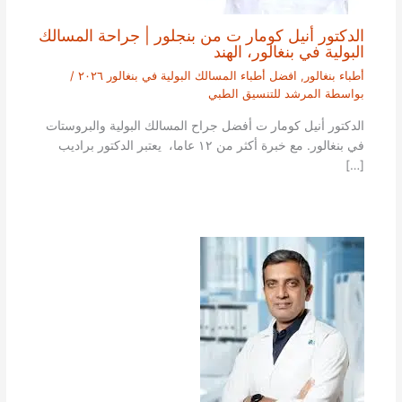
الدكتور أنيل كومار ت من بنجلور | جراحة المسالك
البولية في بنغالور، الهند
أطباء بنغالور
,
افضل أطباء المسالك البولية في بنغالور ٢٠٢٦
/
بواسطة
المرشد للتنسيق الطبي
الدكتور أنيل كومار ت أفضل جراح المسالك البولية والبروستات
في بنغالور. مع خبرة أكثر من ١٢ عاما، يعتبر الدكتور براديب
[…]