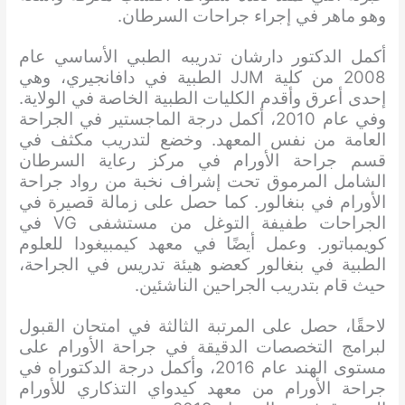
وهو ماهر في إجراء جراحات السرطان.
أكمل الدكتور دارشان تدريبه الطبي الأساسي عام
2008 من كلية JJM الطبية في دافانجيري، وهي
إحدى أعرق وأقدم الكليات الطبية الخاصة في الولاية.
وفي عام 2010، أكمل درجة الماجستير في الجراحة
العامة من نفس المعهد. وخضع لتدريب مكثف في
قسم جراحة الأورام في مركز رعاية السرطان
الشامل المرموق تحت إشراف نخبة من رواد جراحة
الأورام في بنغالور. كما حصل على زمالة قصيرة في
الجراحات طفيفة التوغل من مستشفى VG في
كويمباتور. وعمل أيضًا في معهد كيمبيغودا للعلوم
الطبية في بنغالور كعضو هيئة تدريس في الجراحة،
حيث قام بتدريب الجراحين الناشئين.
لاحقًا، حصل على المرتبة الثالثة في امتحان القبول
لبرامج التخصصات الدقيقة في جراحة الأورام على
مستوى الهند عام 2016، وأكمل درجة الدكتوراه في
جراحة الأورام من معهد كيدواي التذكاري للأورام