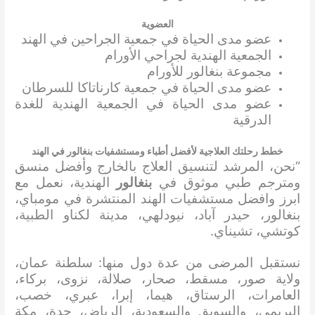
العضوية
عضو مدى الحياة في جمعية الجراحين في الهند
الجمعية الهندية لجراحي الأورام
مجموعة بنغالور للأورام
عضو مدى الحياة في جمعية كارناتاكا للسرطان
عضو مدى الحياة في الجمعية الهندية للغدة
الدرقية
خطط رحلتك العلاجية لأفضل أطباء ومستشفيات بنغالور في الهند
“نحن، المرشد لتنسيق العلاج بالخارج وأفضل منسق
ومترجم طبي موثوق في
بنغالور
الهندية، نعمل مع
ابرز وافضل مستشفيات الهند المنتشرة في مومباي،
بنغالور، حيدر آباد، نيودلهي، مدينة لكناو الطبية،
كوتشي، تشيناي.
نستقبل المرضى من عدة دول منها: سلطنة عمان،
ولاية صور، مسقط، صحار، صلالة، نزوى، بركاء،
العامرات، الرستاق، هيما، إبرا، عبري، خصب،
البريمي، والسويق والسعودية، الرياض، جدة، مكة