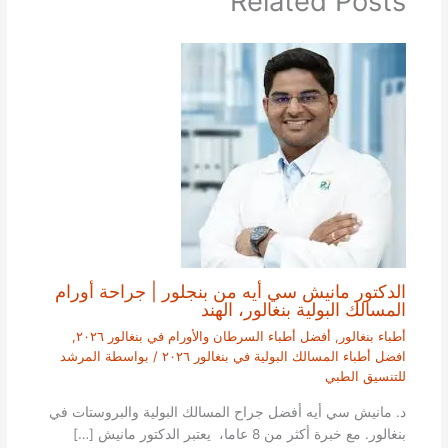
Related Posts
الدكتور مانيش سي أيه من بنجلور | جراحة أورام
المسالك البولية بنغالور، الهند
أطباء بنغالور
,
أفضل أطباء السرطان والأورام في بنغالور ٢٠٢٦
,
افضل أطباء المسالك البولية في بنغالور ٢٠٢٦
/ بواسطة
المرشد
للتنسيق الطبي
د. مانيش سي أيه أفضل جراح المسالك البولية والبروستات في
بنغالور. مع خبرة أكثر من 8 عاما، يعتبر الدكتور مانيش […]