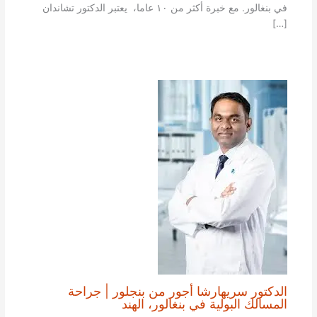
في بنغالور. مع خبرة أكثر من ١٠ عاما، يعتبر الدكتور تشاندان
[…]
الدكتور سريهارشا أجور من بنجلور | جراحة
المسالك البولية في بنغالور، الهند