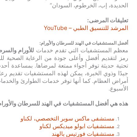
الحديدة، إب، الخرطوم، السودان”
تعليقات المرضى:
المرشد للتنسيق الطبي – YouTube
أفضل المستشفيات في الهند للسرطان والأورام:
معظم المستشفيات التي تقدم خدمات
للأورام والسر
رمز لتقديم أفضل وأعلى جودة من الرعاية الصحية للم
تحتية حديثة توفر أجواء ممتعة لمرضاها. بمساعدة أحد
جيدًا وذوي الخبرة، يمكن لهذه المستشفيات تقديم رعا
الأسبوع.
هذه هي أفضل المستشفيات
في الهند
للسرطان والأورام
مستشفى ماكس سوبر التخصصي، لكناو
مستشفيات ابولو ميديكس لكناو
مستشفيات فورتيس بالهند