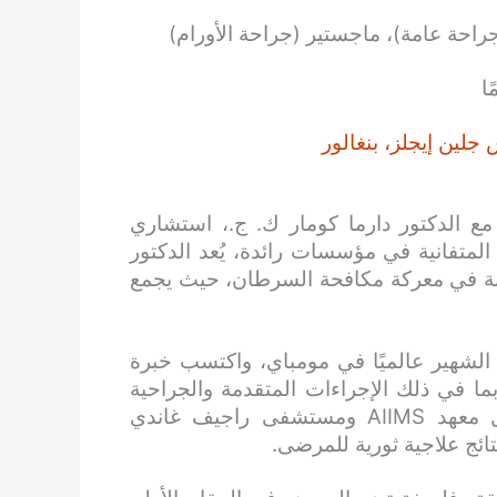
احة عامة)، ماجستير (جراحة الأورام)
ين إيجلز، بنغالور
مع الدكتور دارما كومار ك. ج.، استشاري
المتفانية في مؤسسات رائدة، يُعد الدكتور
ربة في معركة مكافحة السرطان، حيث يجمع
الشهير عالميًا في مومباي، واكتسب خبرة
ا في ذلك الإجراءات المتقدمة والجراحية
طفيفة التوغل. تعكس خبرته مع مراكز مرموقة مثل معهد AIIMS ومستشفى راجيف غاندي
ئج علاجية ثورية للمرضى.