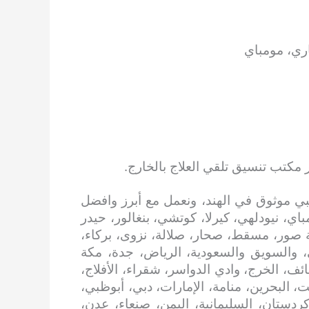
اري، مومباي
 مكتب تنسيق تلقي العلاج بالخارج.
ي موثوق في الهند، ونعمل مع أبرز وافضل
اي، نيودلهي، كيرلا، كوتشي، بنغالور، حيدر
 صور، مسقط، صحار، صلالة، نزوى، بركاء،
، والسويق والسعودية، الرياض، جدة، مكة
ائف، الخرج، وادي الدواسر، شقراء، الأفلاج،
، البحرين، منامة، الإمارات، دبي، أبوظبي،
 كردستان، السليمانية، اليمن، صنعاء، عدن،