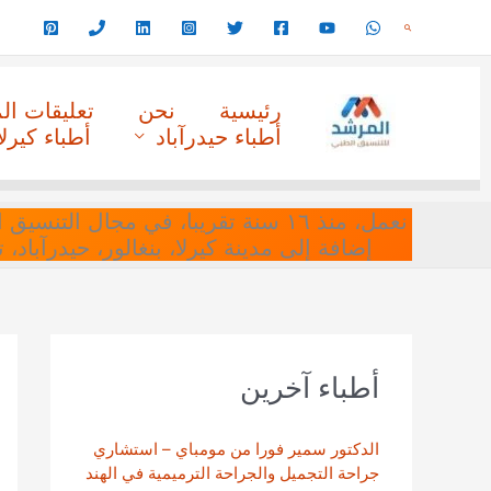
خطي
البحث
لى
لمحتوى
رئيسية
نحن
تعليقات ا
أطباء حيدرآباد
أطباء كيرلا
نعمل، منذ ١٦ سنة تقريبا، في مجا
إضافة إلى مدينة كيرلا، بنغالور، حيدرآباد،
أطباء آخرين
الدكتور سمير فورا من مومباي – استشاري
جراحة التجميل والجراحة الترميمية في الهند