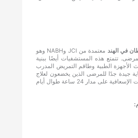
طان
في الهند
معتمدة من JCI وNABH وهو
رضى. تتمتع هذه المستشفيات أيضًا ببنية
ث الأجهزة الطبية وطاقم التمريض المدرب
ية جيدة جدًا للمرضى الذين يخضعون لعلاج
أمراض العظام. كما أنها توفر خدمات الطوارئ والخدمات الإسعافية على مدار 24 ساعة طوال أيام
: