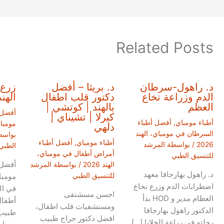
Related Posts
د. راهول-سرطان
د. بريثا – أفضل
زرع 
الدم وزراعة نخاع
دكتور قلب اطفال
الهند
العظم
بالهند | كوتشي |
أفضل 
كيرلا | تشيناي |
أطباء مومباي
,
أفضل أطباء
مومباي، 
دلهي
السرطان في مومباي، الهند
بواسط
أطباء مومباي
,
أفضل أطباء
2026
/ بواسطة
المرشد
الطبي
أمراض أطفال في مومباي،
للتنسيق الطبي
أفضل
الهند 2026
/ بواسطة
المرشد
د. راهول بهارجافا معهد
للتنسيق الطبي
مومبا
اضطرابات الدم وزرع نخاع
في ال
احسن مسشتفى
العظام مدير و HOD بدأ
أطفال
ومستشفيات قلب اطفال،
الدكتور راهول بهارجافا
طبيب
افضل دكتور جراح طبيب
رحلته في زراعة الخلايا […]