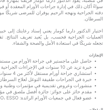
في منصبه، يقود الدكتور دارما كومار فريقنا بمهارة ف
سواءً أكان ذلك في إدارة جراحات الأورام المعقدة أو ف
دقته الجراحية ونهجه الرحيم يوفران للمرضى شريكًا م
السرطان.
اختيار الدكتور دارما كومار يعني إسناد رعايتك إلى خبي
العمليات الجراحية فحسب، بل يُعيد تعريف النتائج. ثقته
تجعله شريكًا في استعادة الأمل والصحة والشفاء.
الإنجازات
حاصل على ماجستير في جراحة الأورام من مستشفى
خبرة تزيد عن 10 سنوات في الإجراءات الجراحية المتقدمة للأورام
استشاري جراحة أورام مستقل لأكثر من 4 سنوات
خبرة في الجراحات طفيفة التوغل لعلاج السرطان
منشورات وعروض تقديمية في مؤتمرات وطنية ودولية ( IASO
مقدم حائز على جوائز: جائزة أفضل ملصق في مؤتمر  NATCON 2019
عضو فعال في جمعيات الأورام الرائدة: IASO، SPSO، ESSO
المؤهلات