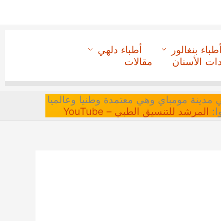
طباء بنغالور
أطباء دلهي
دات الأسنان
مقالات
 في مدينة مومباي وهي معتمدة وطنيا وعالميا
ا:
المرشد للتنسيق الطبي – YouTube