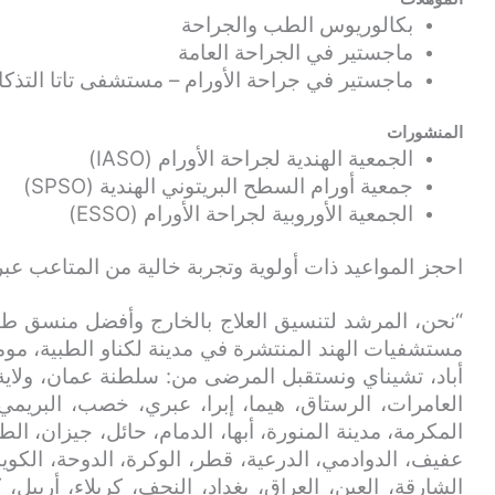
بكالوريوس الطب والجراحة
ماجستير في الجراحة العامة
ماجستير في جراحة الأورام – مستشفى تاتا التذك
المنشورات
الجمعية الهندية لجراحة الأورام (IASO)
جمعية أورام السطح البريتوني الهندية (SPSO)
الجمعية الأوروبية لجراحة الأورام (ESSO)
احجز المواعيد ذات أولوية وتجربة خالية من المتاعب عبر
“نحن، المرشد لتنسيق العلاج بالخارج وأفضل منسق طب
مستشفيات الهند المنتشرة في مدينة لكناو الطبية، مومب
أباد، تشيناي ونستقبل المرضى من: سلطنة عمان، ولاية
العامرات، الرستاق، هيما، إبرا، عبري، خصب، البريمي
المكرمة، مدينة المنورة، أبها، الدمام، حائل، جيزان، الط
عفيف، الدوادمي، الدرعية، قطر، الوكرة، الدوحة، الكويت
الشارقة، العين، العراق، بغداد، النجف، كربلاء، أربيل،