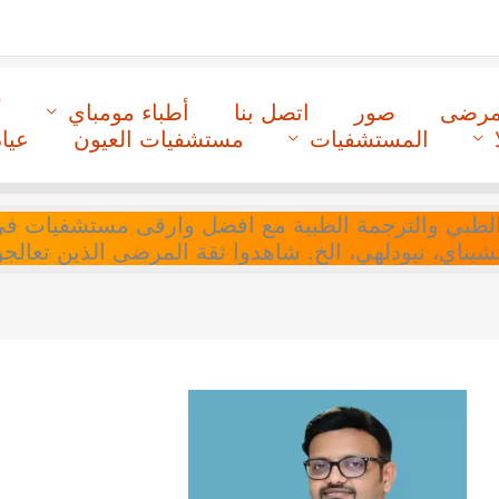
لمرضى
صور
اتصل بنا
أطباء مومباي
أ
المستشفيات
مستشفيات العيون
عيا
ل التنسيق الطبي والترجمة الطبية مع افضل وارقى مستشفيات
 تشيناي، نيودلهي، الخ. شاهدوا ثقة المرضى الذين تعالجو