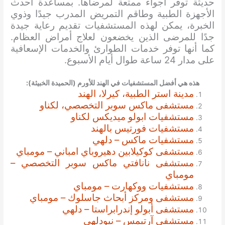
حديثة توفر أجواء ممتعة لمرضاها. بمساعدة أحدث
الأجهزة الطبية وطاقم التمريض المدرب جيدًا وذوي
الخبرة، يمكن لهذه المستشفيات تقديم رعاية جيدة
جدًا للمرضى الذين يخضعون لعلاج أمراض العظام.
كما أنها توفر خدمات الطوارئ والخدمات الإسعافية
على مدار 24 ساعة طوال أيام الأسبوع.
هذه هي أفضل المستشفيات في الهند للأورم (الحميدة الخبيثة):
مدينة استر الطبية، كيرلا، الهند
مستشفى ماكس سوبر التخصصي، لكناو
مستشفيات ابولو ميديكس لكناو
مستشفيات فورتيس بالهند
مستشفيات ماكس – دلهي
مستشفى كوكيلابين دهيروباي امباني – مومباي
مستشفى نانافتي ماكس سوبر التخصصي –
مومباي
مستشفيات ووكهارت – مومباي
مستشفى ومركز أبحاث جاسلوك – مومباي
مستشفى أبولو إندرابراستا – دلهي
مستشفى آرتيمس – نيودلهي