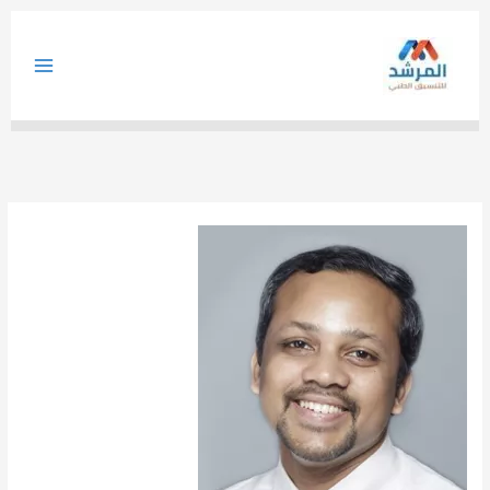
خطي
لى
لمحتوى