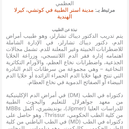
العظمي
مرتبط بـ
:
مدينة استر الطبية في كوتشي، كيرلا
الهندية
نبذة عن الطبيب
يتم تدريب الدكتور ديباك تشارلز، وهو طبيب أمراض
الدم، دكتور ديباك تشارلز، في الإدارة الشاملة
للاضطرابات الخبيثة وغير المعلنة للدم. تشمل مجالات
اهتمامه إدارة فقر الدم اللاتنسجي، وزراعة الخلايا
الجذعية، واضطرابات نخاع العظم، والأورام التكاثرية
النخاعية – وهي مجموعة من سرطانات الدم النادرة
التي تنتج فيها خلايا الدم الحمراء الزائدة أو خلايا الدم
البيضاء أو الصفائح الدموية في نخاع العظام.
دكتوراه في الطب (DM) في أمراض الدم الإكلينيكية
من معهد جواهرلال للتعليم والبحوث الطبية
للدراسات العليا (Jipmer)، بونديشيري، أكمل MBBs
من كلية الطب الحكومي، Thrissur. وهو حاصل على
دكتوراه في الطب (MD) في الطب الباطني من كلية
الطب الحكومي، كاليكوت، وهو دبلوماسي للمجلس