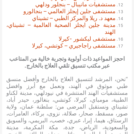
مستشفيات مانيبال – بنجلور ودلهي
مستشفى جلين إيجلز العالمي – بنجالورو
معهد د. ريلا والمركز الطبي – تشيناي
مدينة جلين ايجلز الصحية العالمية – تشيناي،
الهند
مستشفى ليكشور -كيرلا
مستشفى راجاجيري – كوتشي، كيرلا
احجز المواعيد ذات أولوية وتجربة خالية من المتاعب
عبر مكتب تنسيق تلقي العلاج بالخارج.
“نحن، المرشد لتنسيق العلاج بالخارج وأفضل منسق
طبي موثوق في الهند، ونعمل مع أبرز وافضل
مستشفيات الهند المنتشرة في نيودلهي، مدينة لكناو
الطبية، مومباي، كيرلا، كوتشي، بنغالور، حيدر أباد،
تشيناي ونستقبل المرضى من: سلطنة عمان، ولاية
صور، مسقط، صحار، صلالة، نزوى، بركاء، العامرات،
الرستاق، هيما، إبرا، عبري، خصب، البريمي، والسويق
والسعودية، الرياض، جدة، مكة المكرمة، مدينة