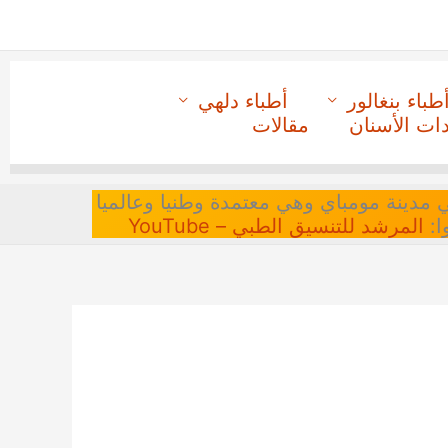
طباء بنغالور
أطباء دلهي
دات الأسنان
مقالات
 في مدينة مومباي وهي معتمدة وطنيا وعالميا
ا:
المرشد للتنسيق الطبي – YouTube