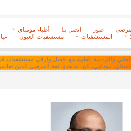
لمرضى
صور
اتصل بنا
أطباء مومباي
أ
المستشفيات
مستشفيات العيون
عيا
ل التنسيق الطبي والترجمة الطبية مع افضل وارقى مستشفيات
 تشيناي، نيودلهي، الخ. شاهدوا ثقة المرضى الذين تعالجو