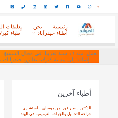
خطي
البحث
لى
لمحتوى
رئيسية
نحن
تعليقات ا
أطباء حيدرآباد
أطباء كيرلا
نعمل، منذ ١٦ سنة تقريبا، في مجا
إضافة إلى مدينة كيرلا، بنغالور، حيدرآباد،
أطباء آخرين
الدكتور سمير فورا من مومباي – استشاري
جراحة التجميل والجراحة الترميمية في الهند