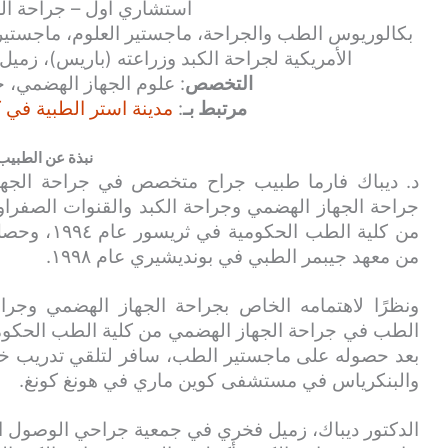
استشاري أول – جراحة ال
بكالوريوس الطب والجراحة، ماجستير العلوم، ماجستير
الأمريكية لجراحة الكبد وزراعته (باريس)، زميل الجم
التخصص
: علوم الجهاز الهضمي، 
مرتبط بـ
:
مدينة استر الطبية في ك
نبذة عن الطبيب
د. ديباك فارما طبيب جراح متخصص في جراحة الجها
جراحة الجهاز الهضمي وجراحة الكبد والقنوات الصفر
من كلية الطب
من معهد جيبمر الطبي في بونديشيري عام ١٩٩٨.
ونظرًا لاهتمامه الخاص بجراحة الجهاز الهضمي وجر
بعد حصوله على ماجستير الطب، سافر لتلقي تدريب خا
والبنكرياس في مستشفى كوين ماري في هونغ كونغ.