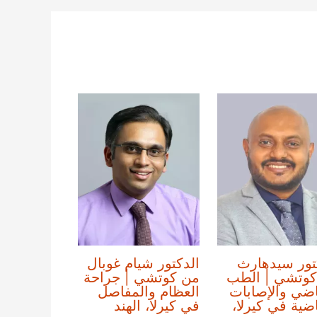
تور سيدهارث
الدكتور شيام غوبال
كوتشي | الطب
من كوتشي | جراحة
اضي والإصابات
العظام والمفاصل
اضية في كيرلا،
في كيرلا، الهند