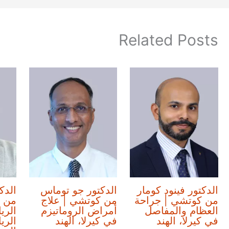
Related Posts
الدكتور فينود كومار
الدكتور جو توماس
الدك
من كوتشي | جراحة
من كوتشي | علاج
من 
العظام والمفاصل
أمراض الروماتيزم
الري
في كيرلا، الهند
في كيرلا، الهند
الري