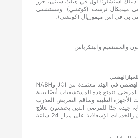
ديباك استشاريًا أول في هيلث سيتي، جزر
شفى ميديكال ترست (كوتشي)، ومستشفى
ى بي في إس ميموريال (كوتشي).
لون والمستقيم والبنكرياس
لجهاز الهضمي
الهضمي في الهند
معتمدة من JCI وNABH
لمرضى. تتمتع هذه المستشفيات أيضًا ببنية
ث الأجهزة الطبية وطاقم التمريض المدرب
ية جيدة جدًا للمرضى الذين يخضعون ل
علاج
. كما أنها توفر خدمات الطوارئ والخدمات الإسعافية على مدار 24 ساعة