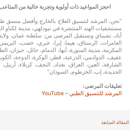
احجز المواعيد ذات أولوية وتجربة خالية من المتاعب
“نحن، المرشد لتنسيق العلاج بالخارج وأفضل منسق طب
مستشفيات الهند المنتشرة في نيودلهي، مدينة لكناو الط
أباد، تشيناي ونستقبل المرضى من: سلطنة عمان، ولاية
العامرات، الرستاق، هيما، إبرا، عبري، خصب، البريمي
المكرمة، مدينة المنورة، أبها، الدمام، حائل، جيزان، الط
عفيف، الدوادمي، الدرعية، قطر، الوكرة، الدوحة، الكويت
الشارقة، العين، العراق، بغداد، النجف، كربلاء، أربيل،
الحديدة، إب، الخرطوم، السودان”
تعليقات المرضى:
المرشد للتنسيق الطبي – YouTube
المقالة السابقة