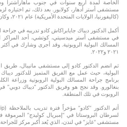
الخاصة لمدة أربع سنوات في جنوب ماهاراشترا وشمال
مستشفى أستر أدهار، كولابور. بعد ذلك، تم اختياره لز
(كاليفورنيا، الولايات المتحدة الأمريكية) عام ٢٠٢١، وكان من بين ثمانية مرشحين فقط من الهند.
أكمل الدكتور ديباك جايابراكاش كادو تدريبه في جراحة
في مستشفى أستر ميدسيتي، كوتشي، أحد المراكز الر
٢٠٢١ و٢٠٢٢.
ثم انضم الدكتور كادو إلى مستشفى مانيبال، طريق ا
البولية، حيث عمل مع الفريق المتميز للدكتور ديباك 
برنامج جراحة المسالك البولية الروبوتية وزراعة الك
بنغالورو. وقد نجح هو وفريق الدكتور “ديباك دوبي” ف
الروبوت في تلك المنطقة.
لسرطان البروستاتا في “إمبريال كوليدج” المرموقة 
مستشفى “غايز” في لندن، الذي يُعد أكبر مركز للجراحة ا