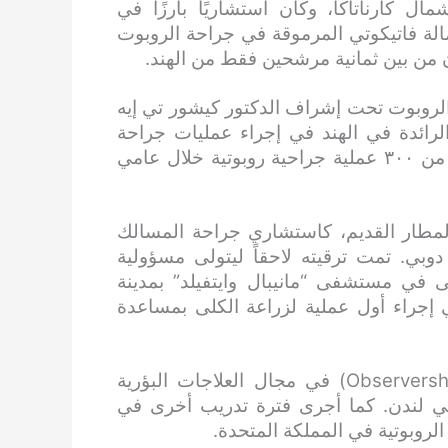
 كارناتاكا، وكان استشاريًا بارزًا في
مالة فاتيكوتي المرموقة في جراحة الروبوت
 الروبوت تحت إشراف الدكتور كيشور تي إيه
ائدة في الهند في إجراء عمليات جراحة
المسالك البولية الروبوتية. وقد أجرى وشارك في أكثر من ٣٠٠ عملية جراحية روبوتية خلال عامي
لمطار القديم، كاستشاري جراحة المسالك
دوبي. تمت ترقيته لاحقاً ليتولى مسؤولية
لى في مستشفى “مانيبال وايتفيلد” بمدينة
ي إجراء أول عملية لزراعة الكلى بمساعدة
أتم الدكتور “كادو” مؤخراً فترة تدريب بالملاحظة (Observership) في مجال العلاجات البؤرية
في لندن. كما أجرى فترة تدريب أخرى في
لروبوتية في المملكة المتحدة.