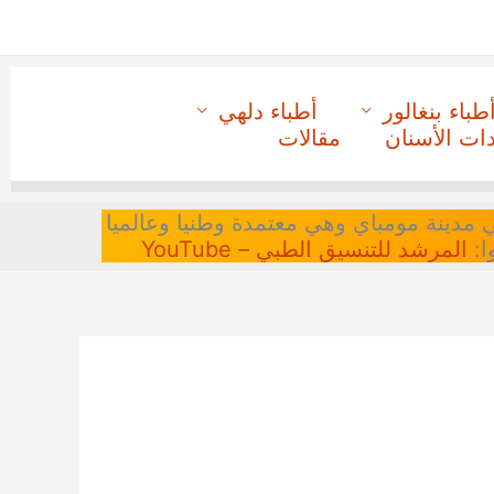
طباء بنغالور
أطباء دلهي
دات الأسنان
مقالات
 في مدينة مومباي وهي معتمدة وطنيا وعالميا
ا:
المرشد للتنسيق الطبي – YouTube