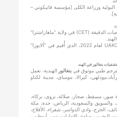
ات
 البولية وزراعة الكلى [مؤسسة فاتيكوتي –
ت
المركز الأول في امتحان القبول المشترك للتخصصات الدقيقة (CET) في ولاية “ماهاراشترا”
جائزة أفضل فيديو (المركز الأول) في مؤتمر UAKON لعام 2022، الذي أُقيم في “ألابوزا”
شفيات بنغالور في الهند
مترجم طبي موثوق في
بنغالور
الهندية، نعمل
،نيودلهي، كيرالا، مومباي، مدينة لكناو
 صور، مسقط، صحار، صلالة، نزوى، بركاء،
، والسويق والسعودية، الرياض، جدة، مكة
ائف، الخرج، وادي الدواسر، شقراء، الأفلاج،
، البحرين، منامة، الإمارات، دبي، أبوظبي،