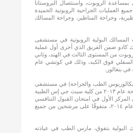
مساعدة الروبوت، واستئصال البروستاتا
ميع العمليات الجراحية الروبوتية الحميدة
نظيرية، وجراحة المناظير، وجراحة المسالك
 المسالك البولية الروبوتية في مستشفى
ديباك كادو ضمن الفريق الذي أجرى أول عملية
وبوت من المستوى الثالث في الهند، وثاني
ف السفلي فوق الكبد، وذلك في كوتشي عام
 (بكالوريوس الطب والجراحة) في مستشفى
سيون، مومباي، وحصل على درجة الماجستير في الجراحة عام ٢٠١٣ من كلية سيث جي إس الطبية
لمركز الأول في امتحان القبول التنافسي
للغاية لبرنامج الماجستير في الجراحة (MH-SSCET) عام ٢٠١٤، متفوقًا على مرشحين من جميع
 البولية بتفوق، مارس الطب في عيادته