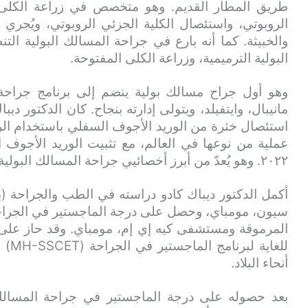
طريق المطار القديم. وهو متخصص في زراعة الكلى ب
الروبوتي، واستئصال الكلية الجزئي الروبوتي، ويُجري ج
والخبيثة. كما أنه بارع في جراحة المسالك البولية الت
البولية الترميمية، وزراعة الكلى المفتوحة.
وهو أول جراح مسالك بولية ينضم إلى برنامج جراحة
مانيبال، وايتفيلد، ويتولى إدارته بنجاح. كان الدكتور 
استئصال خثرة من الوريد الأجوف السفلي باستخدام الر
عملية من نوعها في العالم، مع تثبيت الوريد الأجو
٢٠٢٢. وهو يُعدّ من أبرز أخصائيي جراحة المسالك البولية في بنغالور.
أكمل الدكتور ديباك كادو دراسته في الطب والجراحة
المرموقة ومستشفى كيه إي إم، مومباي. وقد حاز على ا
أنحاء البلاد.
بعد حصوله على درجة الماجستير في جراحة المسالك