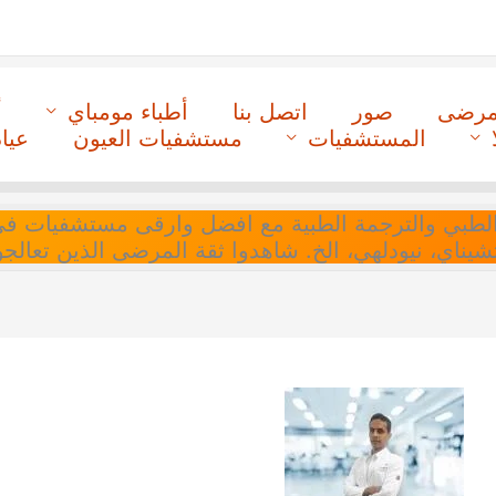
لمرضى
صور
اتصل بنا
أطباء مومباي
أ
المستشفيات
مستشفيات العيون
عيا
ل التنسيق الطبي والترجمة الطبية مع افضل وارقى مستشفيات
 تشيناي، نيودلهي، الخ. شاهدوا ثقة المرضى الذين تعالجو