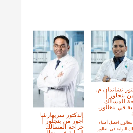
تور تشاندان م.
ن بنجلور |
ة المسالك
لية في بنغالور،
الدكتور سريهارشا
أجور من بنجلور |
بنغالور
,
افضل أطباء
جراحة المسالك
ك البولية في بنغالور
البولية في بنغالور،