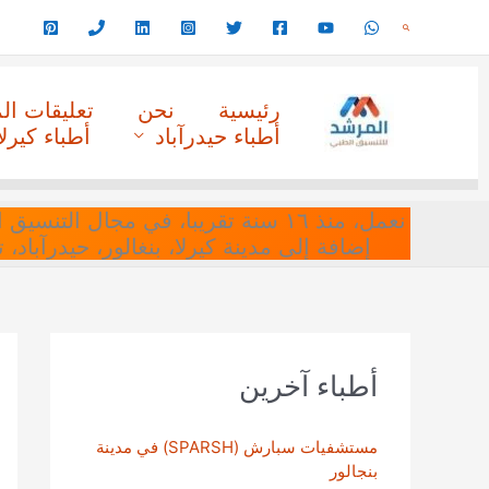
خطي
البحث
لى
لمحتوى
رئيسية
نحن
تعليقات ا
أطباء حيدرآباد
أطباء كيرلا
نعمل، منذ ١٦ سنة تقريبا، في مجا
إضافة إلى مدينة كيرلا، بنغالور، حيدرآباد،
أطباء آخرين
مستشفيات سبارش (SPARSH) في مدينة
بنجالور