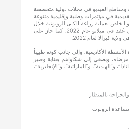
ية ومقاطع الفيديو في مجلات دولية متخصصة
ديمية في مؤتمرات وطنية وإقليمية متنوعة
الخاص بعملية زراعة الكلى الروبوتية خلال
المؤتمر الأوروبي لجمعية المسالك البولية (EAU) الذي عُقد في ميلانو عام 2022. كما حاز على
ية كيرالا لعام 2022.
رة الأنشطة الأكاديمية. وإلى جانب كونه طبيباً
مع مرضاه، ويصغي إلى شكاواهم بعناية وصبر
، و”الهندية”، و”الماراثية”، و”الإنجليزية”،