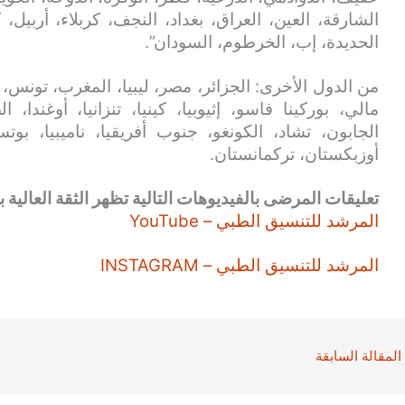
الشارقة، العين، العراق، بغداد، النجف، كربلاء، أربيل،
الحديدة، إب، الخرطوم، السودان”.
من الدول الأخرى: الجزائر، مصر، ليبيا، المغرب، تونس، ني
مالي، بوركينا فاسو، إثيوبيا، كينيا، تنزانيا، أوغندا،
الجابون، تشاد، الكونغو، جنوب أفريقيا، ناميبيا، بوت
أوزبكستان، تركمانستان.
تعليقات المرضى بالفيديوهات التالية تظهر الثقة العالية بن
المرشد للتنسيق الطبي – YouTube
المرشد للتنسيق الطبي – INSTAGRAM
المقالة السابقة