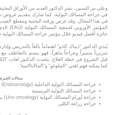
وعلى مر السنين، نشر الدكتور العديد من الأوراق البحث
في جراحة المسالك البولية، كما شارك بتقديم عروض تق
في هذا المجال. وقد عرض ورقته البحثية ومقطع الفيديو 
جائزة أفضل فيديو خلال مؤتمر جراحة المسالك البولية في ولا
يُبدي الدكتور “ديباك كادو” اهتماماً بالغاً بالتدريس وإدا
سريرياً متميزاً وجراحاً ماهراً، فهو يتسم بالتعاطف 
قبل الشروع في خطة العلاج. يتحدث الدكتور لغات “الكانادا”
كما يمكنه فهم لغتي “التيلوغو” و”المالايالامية”.
مجالات الخبرة
جراحة المسالك البولية الداخلية (Endourology) والجراحة بالمنظار
جراحة المسالك البولية الترميمية
جراحة أورام المسالك البولية (Uro-oncology) بمساعدة الروبوت
جراحة زراعة الكلى