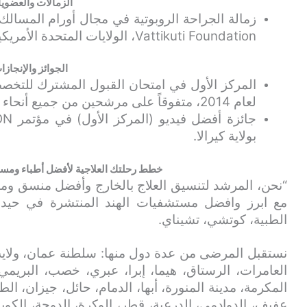
الزمالات والعضوي
زمالة الجراحة الروبوتية في مجال أورام المسالك
Vattikuti Foundation، الولايات المتحدة الأمريكية].
الجوائز والإنجازا
لعام 2014، متفوقاً على مرشحين من جميع أنحاء الهند.
بولاية كيرالا.
خطط رحلتك العلاجية لأفضل أطباء ومست
“نحن، المرشد لتنسيق العلاج بالخارج وأفضل منسق و
مع ابرز وافضل مستشفيات الهند المنتشرة في حيدرآباد
الطبية، كوتشي، تشيناي.
نستقبل المرضى من عدة دول منها: سلطنة عمان، ولاية
العامرات، الرستاق، هيما، إبرا، عبري، خصب، البريمي
المكرمة، مدينة المنورة، أبها، الدمام، حائل، جيزان، الط
عفيف، الدوادمي، الدرعية، قطر، الوكرة، الدوحة، الكويت