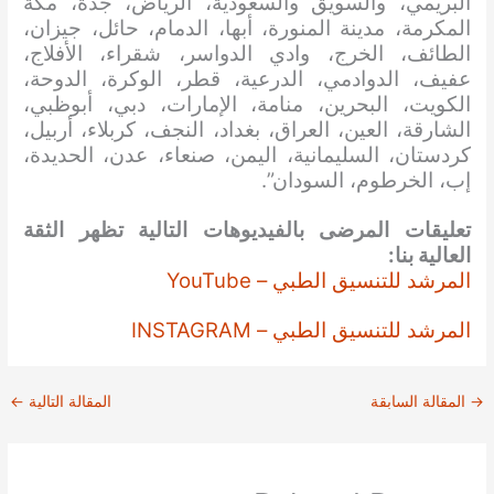
البريمي، والسويق والسعودية، الرياض، جدة، مكة
المكرمة، مدينة المنورة، أبها، الدمام، حائل، جيزان،
الطائف، الخرج، وادي الدواسر، شقراء، الأفلاج،
عفيف، الدوادمي، الدرعية، قطر، الوكرة، الدوحة،
الكويت، البحرين، منامة، الإمارات، دبي، أبوظبي،
الشارقة، العين، العراق، بغداد، النجف، كربلاء، أربيل،
كردستان، السليمانية، اليمن، صنعاء، عدن، الحديدة،
إب، الخرطوم، السودان”.
تعليقات المرضى بالفيديوهات التالية تظهر الثقة
العالية بنا:
المرشد للتنسيق الطبي – YouTube
المرشد للتنسيق الطبي – INSTAGRAM
→
المقالة السابقة
المقالة التالية
←