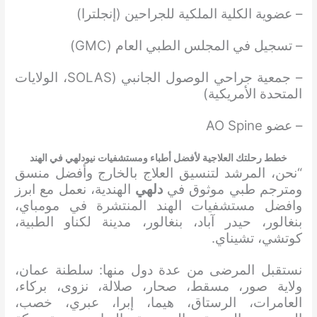
– عضوية الكلية الملكية للجراحين (إنجلترا)
– تسجيل في المجلس الطبي العام (GMC)
– جمعية جراحي الوصول الجانبي (SOLAS، الولايات
المتحدة الأمريكية)
– عضو AO Spine
خطط رحلتك العلاجية لأفضل أطباء ومستشفيات نيودلهي في الهند
“نحن، المرشد لتنسيق العلاج بالخارج وأفضل منسق
ومترجم طبي موثوق في
دلهي
الهندية، نعمل مع ابرز
وافضل مستشفيات الهند المنتشرة في مومباي،
بنغالور، حيدر آباد، بنغالور، مدينة لكناو الطبية،
كوتشي، تشيناي.
نستقبل المرضى من عدة دول منها: سلطنة عمان،
ولاية صور، مسقط، صحار، صلالة، نزوى، بركاء،
العامرات، الرستاق، هيما، إبرا، عبري، خصب،