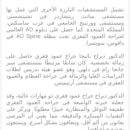
تشمل المستشفيات البارزة الأخرى التي عمل بها
مستشفى سانت ريتشاردز في تشيتشستر،
ومستشفى وورثينج الجامعي في غرب ساسكس،
المملكة المتحدة. كما حصل على دبلوم AO العالمي
لجراحة العمود الفقري تحت مظلة AO Spine في
دافوس، سويسرا.
الدكتور ديراج باثيجا جراح عمود فقري حاصل على
زمالة تخصصية. كان سابقًا مرتبطًا بمستشفى سير
جانجا رام في دلهي. وهو عضو هيئة تدريس لطلاب
الدراسات العليا والزمالة في جراحة العظام والعمود
الفقري في مستشفى أرتيميس.
الدكتور ديراج جراح عمود فقري ذو مهارات عالية، وقد
جعلته خبرته الواسعة في جراحة العمود الفقري
طفيفة التوغل والمنظارية خبيرًا مطلوبًا. ويركز على
التقنيات المبتكرة والدقيقة، مما يعني أن المرضى
يعانون من ألم أقل، ويتعافون بشكل أسرع، ويتمتعون
بجودة حياة أفضل.