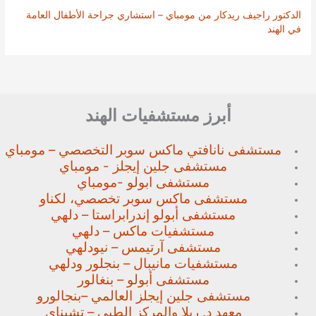
الدكتور راجيف ريدكار من مومباي – استشاري جراحة الأطفال العامة
في الهند
أبرز مستشفيات الهند
مستشفى نانافتي ماكس سوبر
التخصصي – مومباي
مستشفى جلين إيجلز - مومباي
مستشفى ابولو -مومباي
مستشفى ماكس سوبر تخصصي،
لكناو
مستشفى أبولو إندرابراستا – دلهي
مستشفيات ماكس – دلهي
مستشفى آرتيمس – نيودلهي
مستشفيات مانيبال – بنجلور
ودلهي
مستشفى أبولو – بنغالور
مستشفى جلين إيجلز العالمي –
بنجالورو
معهد د. ريلا والمركز الطبي – تشيناي