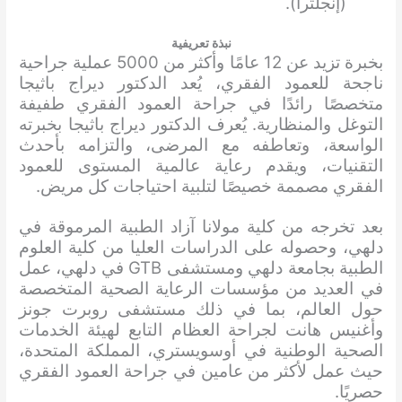
(إنجلترا).
نبذة تعريفية
بخبرة تزيد عن 12 عامًا وأكثر من 5000 عملية جراحية
ناجحة للعمود الفقري، يُعد الدكتور ديراج باثيجا
متخصصًا رائدًا في جراحة العمود الفقري طفيفة
التوغل والمنظارية. يُعرف الدكتور ديراج باثيجا بخبرته
الواسعة، وتعاطفه مع المرضى، والتزامه بأحدث
التقنيات، ويقدم رعاية عالمية المستوى للعمود
الفقري مصممة خصيصًا لتلبية احتياجات كل مريض.
بعد تخرجه من كلية مولانا آزاد الطبية المرموقة في
دلهي، وحصوله على الدراسات العليا من كلية العلوم
الطبية بجامعة دلهي ومستشفى GTB في دلهي، عمل
في العديد من مؤسسات الرعاية الصحية المتخصصة
حول العالم، بما في ذلك مستشفى روبرت جونز
وأغنيس هانت لجراحة العظام التابع لهيئة الخدمات
الصحية الوطنية في أوسويستري، المملكة المتحدة،
حيث عمل لأكثر من عامين في جراحة العمود الفقري
حصريًا.