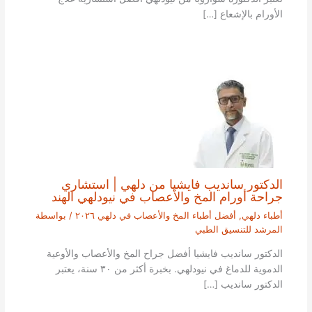
الأورام بالإشعاع […]
الدكتور سانديب فايشيا من دلهي | استشاري
جراحة أورام المخ والأعصاب في نيودلهي الهند
أطباء دلهي
,
أفضل أطباء المخ والأعصاب في دلهي ٢٠٢٦
/ بواسطة
المرشد للتنسيق الطبي
الدكتور سانديب فايشيا أفضل جراح المخ والأعصاب والأوعية
الدموية للدماغ في نيودلهي. بخبرة أكثر من ٣٠ سنة، يعتبر
الدكتور سانديب […]