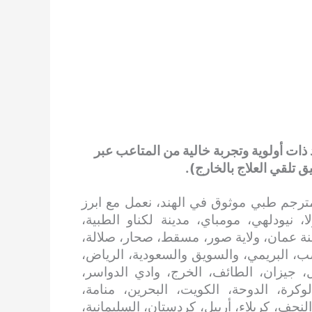
ات أولوية وتجربة خالية من المتاعب عبر
تلقي العلاج بالخارج).
ترجم طبي موثوق في الهند، نعمل مع ابرز
 نيودلهي، مومباي، مدينة لكناو الطبية،
ة عمان، ولاية صور، مسقط، صحار، صلالة،
صب، البريمي، والسويق والسعودية، الرياض،
ل، جيزان، الطائف، الخرج، وادي الدواسر،
وكرة، الدوحة، الكويت، البحرين، منامة،
النجف، كربلاء، أربيل، كردستان، السليمانية،