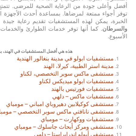
أفضل وأعلى جودة من الرعاية الصحية للمرضى. تتمتع ه
توفر أجواء ممتعة لمرضاها. بمساعدة أحدث الأجهزة ا
الخبرة، يمكن لهذه المستشفيات تقديم رعاية جيدة
والسرطان
الأسبوع.
هذه هي أفضل المستشفيات في الهند، بن
مستشفيات ابولو في مدينة بنغالور الهندية
مدينة استر الطبية، كيرلا، الهند
مستشفى ماكس سوبر التخصصي، لكناو
مستشفيات ابولو ميديكس لكناو
مستشفيات فورتيس بالهند
مستشفيات ماكس – دلهي
مستشفى كوكيلابين دهيروباي امباني – مومباي
مستشفى نانافتي ماكس سوبر التخصصي – مومبا
مستشفيات ووكهارت – مومباي
مستشفى ومركز أبحاث جاسلوك – مومباي
مستشفى أبولو إندرابراستا – دلهي