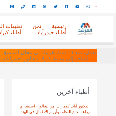
خطي
البحث
لى
لمحتوى
رئيسية
نحن
تعليقات ا
أطباء حيدرآباد
أطباء كيرلا
نعمل، منذ ١٦ سنة تقريبا، في مجا
إضافة إلى مدينة كيرلا، بنغالور، حيدرآباد،
أطباء آخرين
الدكتور أناند كومار ك. من بنغالور- استشاري
زراعة نخاع العظم، وأورام الأطفال في الهند