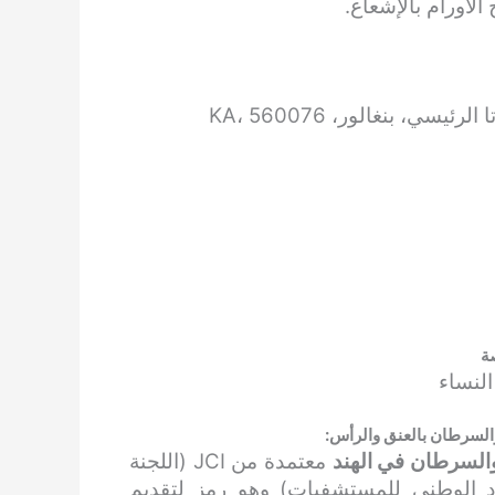
لأورام بالإشعاع.
ة
النساء
والسرطان بالعنق والرأس:
والسرطان في الهند
معتمدة من JCI (اللجنة
كية) وNABH (مجلس الاعتماد الوطني للمستشفيات) وهو رمز لتقديم