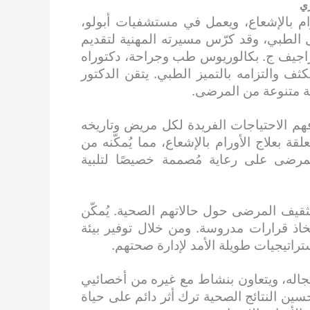
ري
أورام بالإشعاع، ويعمل في مستشفيات أبولو،
ة تمتد لـ 13 عامًا في المجال الطبي، وقد كرّس مسيرته المهنية لتقديم
راجيف ج. بكالوريوس طب وجراحة، دكتوراه
ثف والتزامه بالتميز الطبي. يتقن الدكتور
عة متنوعة من المرضى.
فهم الاحتياجات الفريدة لكل مريض وتاريخه
 بعلاج الأورام بالإشعاع، مما يُمكّنه من
ضى على رعاية مُصممة خصيصًا لتلبية
ثقيف المرضى حول حالاتهم الصحية. يُمكّن
خاذ قرارات مدروسة. ومن خلال توفير بيئة
راتيجيات طويلة الأمد لإدارة صحتهم.
جاله، ويتعاون بنشاط مع غيره من أخصائيي
حسين النتائج الصحية ترك أثر دائم على حياة