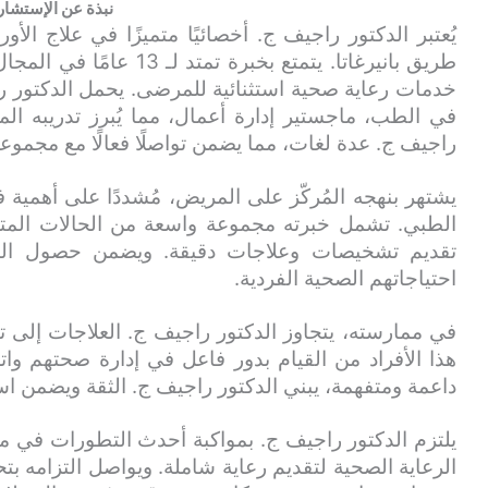
نبذة عن الإستشا
يُعتبر الدكتور راجيف ج. أخصائيًا متميزًا في علاج ال
طريق بانيرغاتا. يتمتع بخبر
خدمات رعاية صحية استثنائية للمرضى. يحمل الدكتور 
في الطب، ماجستير إدارة أعمال، مما يُبرز تدريبه المك
راجيف ج. عدة لغات، مما يضمن تواصلًا فعالًا مع مجمو
يشتهر بنهجه المُركّز على المريض، مُشددًا على أهمية 
الطبي. تشمل خبرته مجموعة واسعة من الحالات المتعلقة
تقديم تشخيصات وعلاجات دقيقة. ويضمن حصول المر
احتياجاتهم الصحية الفردية.
في ممارسته، يتجاوز الدكتور راجيف ج. العلاجات إلى ت
هذا الأفراد من القيام بدور فاعل في إدارة صحتهم وات
داعمة ومتفهمة، يبني الدكتور راجيف ج. الثقة ويضمن است
يلتزم الدكتور راجيف ج. بمواكبة أحدث التطورات في م
الرعاية الصحية لتقديم رعاية شاملة. ويواصل التزامه بت