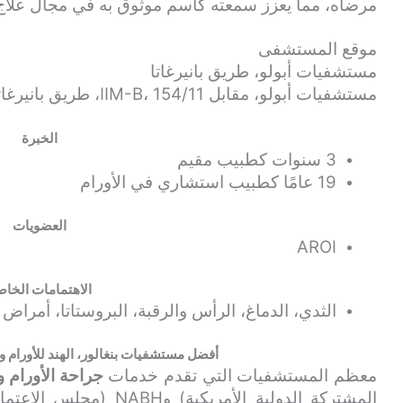
مرضاه، مما يعزز سمعته كاسم موثوق به في مجال علاج ا
موقع المستشفى
مستشفيات أبولو، طريق بانيرغاتا
مستشفيات أبولو، مقابل IIM-B، 154/11، طريق بانيرغاتا الرئيسي، بنغالور، KA، 560076
الخبرة
3 سنوات كطبيب مقيم
19 عامًا كطبيب استشاري في الأورام
العضويات
AROI
الاهتمامات الخاص
الثدي، الدماغ، الرأس والرقبة، البروستاتا، أمراض 
أفضل مستشفيات بنغالور، الهند للأورام 
معظم المستشفيات التي تقدم خدمات
جراحة الأورام 
المشتركة الدولية الأمري