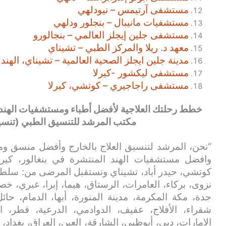
مستشفى آرتيمس – نيودلهي
مستشفيات مانيبال – بنجلور ودلهي
مستشفى جلين إيجلز العالمي – بنجالورو
معهد د. ريلا والمركز الطبي – تشيناي
مدينة جلين ايجلز الصحية العالمية – تشيناي، الهند
مستشفى ليكشور -كيرلا
مستشفى راجاجيري – كوتشي، كيرلا
خطط رحلتك العلاجية لأفضل أطباء ومستشفيات الهند ذ
مكتب المرشد للتنسيق الطبي (تنسيق 
“نحن، المرشد لتنسيق العلاج بالخارج وأفضل منسق وم
وافضل مستشفيات الهند المنتشرة في بنغالور، كيرلا،
كوتشي، حيدر أباد، تشيناي ونستقبل المرضى من: سلطن
نزوى، بركاء، العامرات، الرستاق، هيما، إبرا، عبري، خ
جدة، مكة المكرمة، مدينة المنورة، أبها، الدمام، حائ
شقراء، الأفلاج، عفيف، الدوادمي، الدرعية، قطر، ال
الإمارات، دبي، أبوظبي، الشارقة، العين، العراق، بغداد، 