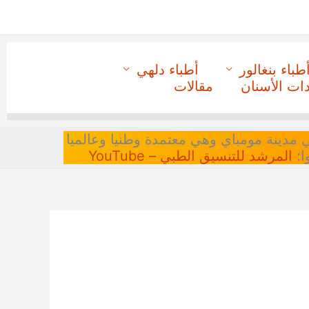
طباء بنغالور
أطباء دلهي
دات الأسنان
مقالات
 في مدينة مومباي وهي معتمدة وطنيا وعالميا
ا:
المرشد للتنسيق الطبي – YouTube