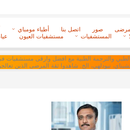
لمرضى
صور
اتصل بنا
أطباء مومباي
أ
المستشفيات
مستشفيات العيون
عيا
ل التنسيق الطبي والترجمة الطبية مع افضل وارقى مستشفيات
 تشيناي، نيودلهي، الخ. شاهدوا ثقة المرضى الذين تعالجو