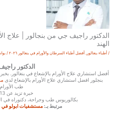
الدكتور راجيف جي من بنجالور | علاج الأ
الهند
/
أطباء بنغالور
,
أفضل أطباء السرطان والأورام في بنغالور ٢٠٢٦
/ بوا
الدكتور راجي
بنجلور افضل استشاري علاج الأورام بالإشعاع لدى
مس
طب الأورام
خبرة تزيد عن 13 عامًا
بكالوريوس طب وجراحة، دكتوراه في ال
مرتبط بـ:
مستشفيات ابولو في مدي