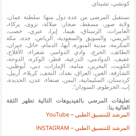
كوتشي، تشيناي.
نستقبل المرضى من عدة دول منها: سلطنة عمان،
ولاية صور، مسقط، صحار، صلالة، نزوى، بركاء،
العامرات، الرستاق، هيما، إبرا، عبري، خصب،
البريمي، والسويق والسعودية، الرياض، جدة، مكة
المكرمة، مدينة المنورة، أبها، الدمام، حائل، جيزان،
الطائف، الخرج، وادي الدواسر، شقراء، الأفلاج،
عفيف، الدوادمي، الدرعية، قطر، الوكرة، الدوحة،
الكويت، البحرين، منامة، الإمارات، دبي، أبوظبي،
الشارقة، العين، العراق، بغداد، النجف، كربلاء، أربيل،
كردستان، السليمانية، اليمن، صنعاء، عدن، الحديدة،
إب، الخرطوم، السودان”.
تعليقات المرضى بالفيديوهات التالية تظهر الثقة
العالية بنا:
المرشد للتنسيق الطبي – YouTube
المرشد للتنسيق الطبي – INSTAGRAM