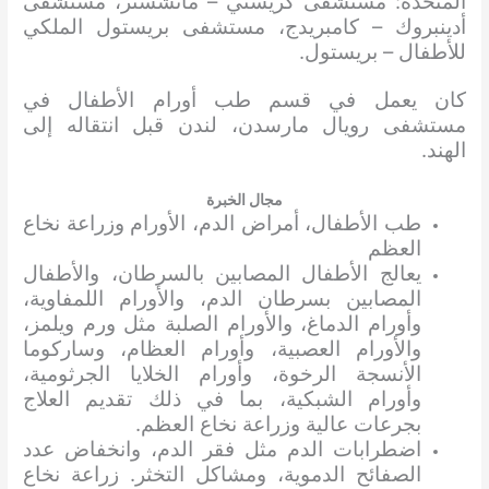
المتحدة: مستشفى كريستي – مانشستر، مستشفى
أدينبروك – كامبريدج، مستشفى بريستول الملكي
للأطفال – بريستول.
كان يعمل في قسم طب أورام الأطفال في
مستشفى رويال مارسدن، لندن قبل انتقاله إلى
الهند.
مجال الخبرة
طب الأطفال، أمراض الدم، الأورام وزراعة نخاع
العظم
يعالج الأطفال المصابين بالسرطان، والأطفال
المصابين بسرطان الدم، والأورام اللمفاوية،
وأورام الدماغ، والأورام الصلبة مثل ورم ويلمز،
والأورام العصبية، وأورام العظام، وساركوما
الأنسجة الرخوة، وأورام الخلايا الجرثومية،
وأورام الشبكية، بما في ذلك تقديم العلاج
بجرعات عالية وزراعة نخاع العظم.
اضطرابات الدم مثل فقر الدم، وانخفاض عدد
الصفائح الدموية، ومشاكل التخثر. زراعة نخاع