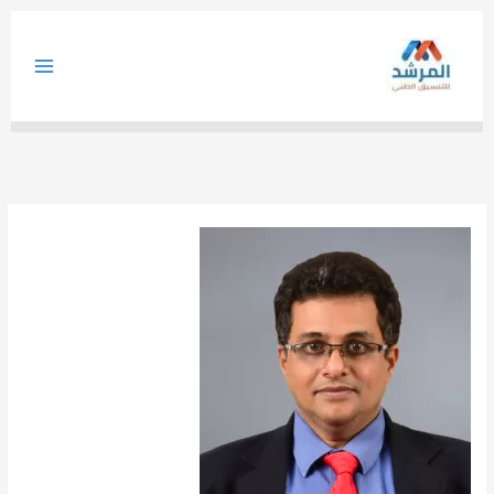
خطي
لى
لمحتوى