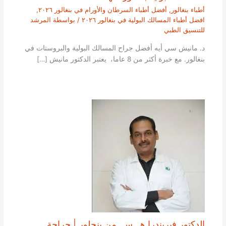
أطباء بنغالور
,
أفضل أطباء السرطان والأورام في بنغالور ٢٠٢٦
,
افضل أطباء المسالك البولية في بنغالور ٢٠٢٦
/ بواسطة
المرشد
للتنسيق الطبي
د. مانيش سي أيه أفضل جراح المسالك البولية والبروستات في
بنغالور. مع خبرة أكثر من 8 عاما، يعتبر الدكتور مانيش […]
الدكتور فيريندرا هـ. س. من بنجلور | جراحة