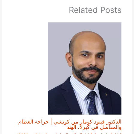
Related Posts
الدكتور فينود كومار من كوتشي | جراحة العظام
والمفاصل في كيرلا، الهند