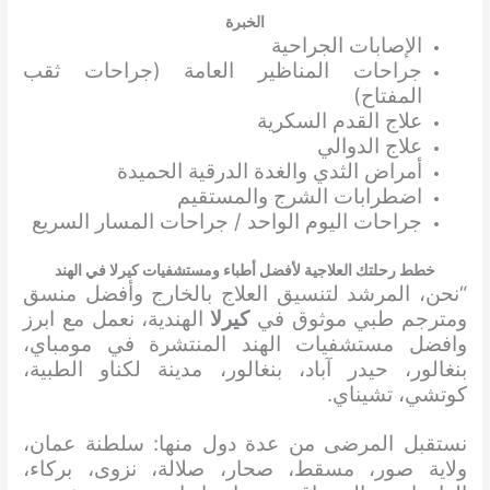
الخبرة
الإصابات الجراحية
جراحات المناظير العامة (جراحات ثقب
المفتاح)
علاج القدم السكرية
علاج الدوالي
أمراض الثدي والغدة الدرقية الحميدة
اضطرابات الشرج والمستقيم
جراحات اليوم الواحد / جراحات المسار السريع
خطط رحلتك العلاجية لأفضل أطباء ومستشفيات كيرلا في الهند
“نحن، المرشد لتنسيق العلاج بالخارج وأفضل منسق
ومترجم طبي موثوق في
كيرلا
الهندية، نعمل مع ابرز
وافضل مستشفيات الهند المنتشرة في مومباي،
بنغالور، حيدر آباد، بنغالور، مدينة لكناو الطبية،
كوتشي، تشيناي.
نستقبل المرضى من عدة دول منها: سلطنة عمان،
ولاية صور، مسقط، صحار، صلالة، نزوى، بركاء،