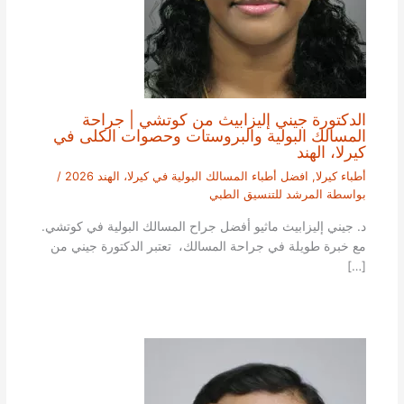
الدكتورة جيني إليزابيث من كوتشي | جراحة
المسالك البولية والبروستات وحصوات الكلى في
كيرلا، الهند
أطباء كيرلا
,
افضل أطباء المسالك البولية في كيرلا، الهند 2026
/
بواسطة
المرشد للتنسيق الطبي
د. جيني إليزابيث ماثيو أفضل جراح المسالك البولية في كوتشي.
مع خبرة طويلة في جراحة المسالك، تعتبر الدكتورة جيني من
[…]