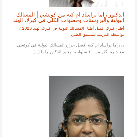
الدكتور راما براساد ام كيه من كوتشي | المسالك
البولية والبروستات وحصوات الكلى في كيرلا، الهند
أطباء كيرلا
,
افضل أطباء المسالك البولية في كيرلا، الهند 2026
/
بواسطة
المرشد للتنسيق الطبي
د. راما براساد ام كيه أفضل جراح المسالك البولية في كوتشي.
مع خبرة أكثر من ١٠ سنوات، يعتبر الدكتور راما […]