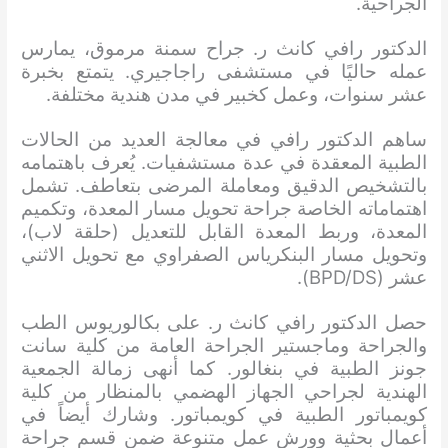
الجراحية.
الدكتور رافي كانث ر. جراح سمنة مرموق، يمارس
عمله حاليًا في مستشفى راجاجيري. يتمتع بخبرة
عشر سنوات، وعمل كخبير في مدن هندية مختلفة.
ساهم الدكتور رافي في معالجة العديد من الحالات
الطبية المعقدة في عدة مستشفيات. يُعرف باهتمامه
بالتشخيص الدقيق ومعاملة المرضى بتعاطف. تشمل
اهتماماته الخاصة جراحة تحويل مسار المعدة، وتكميم
المعدة، وربط المعدة القابل للتعديل (حلقة لاب)،
وتحويل مسار البنكرياس الصفراوي مع تحويل الاثني
عشر (BPD/DS).
حصل الدكتور رافي كانث ر. على بكالوريوس الطب
والجراحة وماجستير الجراحة العامة من كلية سانت
جونز الطبية في بنغالور. كما أنهى زمالة الجمعية
الهندية لجراحي الجهاز الهضمي بالمنظار من كلية
كويمباتور الطبية في كويمباتور. وشارك أيضاً في
أعمال بحثية وورش عمل متنوعة ضمن قسم جراحة