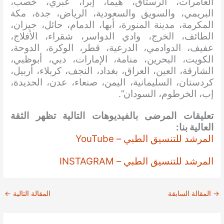
العامرات، الرستاق، هيما، إبرا، عبري، خصب،
البريمي، والسويق والسعودية، الرياض، جدة، مكة
المكرمة، مدينة المنورة، أبها، الدمام، حائل، جيزان،
الطائف، الخرج، وادي الدواسر، شقراء، الأفلاج،
عفيف، الدوادمي، الدرعية، قطر، الوكرة، الدوحة،
الكويت، البحرين، منامة، الإمارات، دبي، أبوظبي،
الشارقة، العين، العراق، بغداد، النجف، كربلاء، أربيل،
كردستان، السليمانية، اليمن، صنعاء، عدن، الحديدة،
إب، الخرطوم، السودان”.
تعليقات المرضى بالفيديوهات التالية تظهر الثقة
العالية بنا:
المرشد للتنسيق الطبي – YouTube
المرشد للتنسيق الطبي – INSTAGRAM
→
المقالة السابقة
المقالة التالية
←