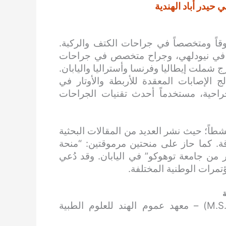
حيدر أباد الهندية
قاً ومتخصصاً في جراحات الكتف والركبة.
وق في نيودلهي، وجراح متخصص في جراحات
شملت إيطاليا وفرنسا وأستراليا واليابان.
لج الإصابات المعقدة للأربطة والأوتار في
راحية، مستخدماً أحدث تقنيات الجراحات
شطاً؛ حيث نشر العديد من المقالات البحثية
. كما حاز على منحتين مرموقتين: “منحة
عام 2019″، و”زمالة السفر من جامعة توهوكو” في اليابان. وقد دُعي
مرات الوطنية المختلفة.
ة
ماجستير في جراحة العظام (M.S. Orthopaedics) – معهد عموم الهند للعلوم الطبية