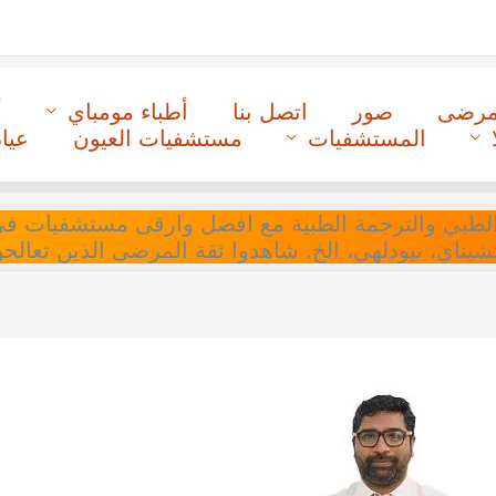
لمرضى
صور
اتصل بنا
أطباء مومباي
أ
المستشفيات
مستشفيات العيون
عيا
ل التنسيق الطبي والترجمة الطبية مع افضل وارقى مستشفيات
 تشيناي، نيودلهي، الخ. شاهدوا ثقة المرضى الذين تعالجو