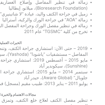
(Bioresearch Foundation)، ميلانو، إيطاليا
زميل في جراحة الكتف واليد، عيادة “لا شاتينيري” (Clinique La Chaitagneraie)، فرن
زمالة “AOA” في جراحة الورك والركبة، أستراليا
زمالة في تنظير مفصل الورك وجراحة المفصل ال
تخرج من كلية “TGSMC” عام 2011
الخبرات العملية
2019 – حتى الآن: استشاري جراحة الكتف، وت
المفاصل – مستشفيات “ياشودا” (Yashoda)، سيكوندير آباد
مايو 2015 – أغسطس 2019
(Sunshine)، سيكوندير آباد
سبتمبر 2014 – مايو 2015: 
جلوبال” (Aware Global)، حيدر آباد
يوليو 2011 – يناير 2013: طبيب مقيم (مسجل) في جراحة العظام – معهد “AIIMS”، نيودلهي
مجالات الاهتمام والخبرة
تنظير مفصل الكتف لعلاج خلع الكتف، وتمزق ا