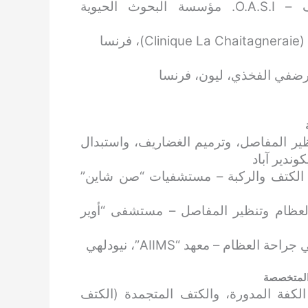
زمالة في تنظير المفاصل وإصلاح الغضاريف – O.A.S.I. مؤسسة البحوث الحيوية
سا
رضفي الفخذي، ليون، فرنسا
نظير المفاصل، وترميم الغضاريف، واستبدال
: استشاري جراحة الكتف والركبة – مستشفيات “صن شاين”
استشاري جراحة العظام وتنظير المفاصل – مستشفى “أوير
 المتخصصة
لكفة المدورة، والكتف المتجمدة (الكتف