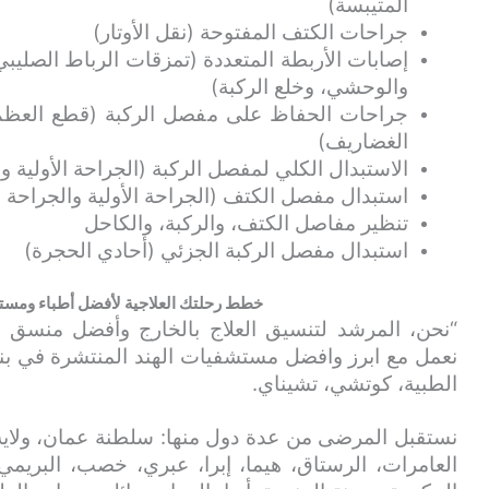
المتيبسة)
جراحات الكتف المفتوحة (نقل الأوتار)
إصابات الأربطة المتعددة (تمزقات الرباط الصليبي
والوحشي، وخلع الركبة)
جراحات الحفاظ على مفصل الركبة (قطع العظم 
الغضاريف)
الاستبدال الكلي لمفصل الركبة (الجراحة الأولية وا
استبدال مفصل الكتف (الجراحة الأولية والجراحة 
تنظير مفاصل الكتف، والركبة، والكاحل
استبدال مفصل الركبة الجزئي (أحادي الحجرة)
خطط رحلتك العلاجية لأفضل أطباء ومستش
“نحن، المرشد لتنسيق العلاج بالخارج وأفضل منسق
نعمل مع ابرز وافضل مستشفيات الهند المنتشرة في بنغال
الطبية، كوتشي، تشيناي.
نستقبل المرضى من عدة دول منها: سلطنة عمان، ولاية
العامرات، الرستاق، هيما، إبرا، عبري، خصب، البريمي