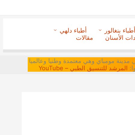
طباء بنغالور
أطباء دلهي
دات الأسنان
مقالات
 في مدينة مومباي وهي معتمدة وطنيا وعالميا
ا:
المرشد للتنسيق الطبي – YouTube