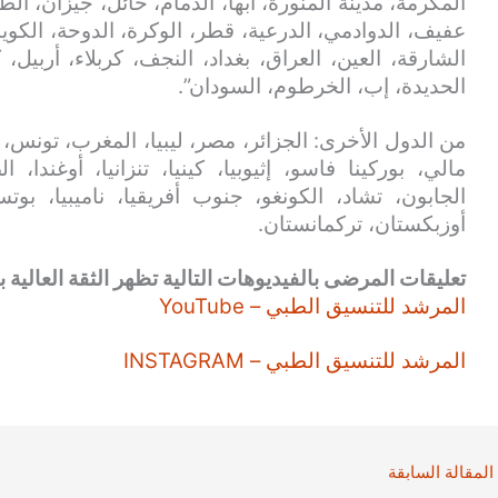
المكرمة، مدينة المنورة، أبها، الدمام، حائل، جيزان، الط
عفيف، الدوادمي، الدرعية، قطر، الوكرة، الدوحة، الكويت
الشارقة، العين، العراق، بغداد، النجف، كربلاء، أربيل،
الحديدة، إب، الخرطوم، السودان”.
من الدول الأخرى: الجزائر، مصر، ليبيا، المغرب، تونس، ني
مالي، بوركينا فاسو، إثيوبيا، كينيا، تنزانيا، أوغندا،
الجابون، تشاد، الكونغو، جنوب أفريقيا، ناميبيا، بوت
أوزبكستان، تركمانستان.
تعليقات المرضى بالفيديوهات التالية تظهر الثقة العالية بن
المرشد للتنسيق الطبي – YouTube
المرشد للتنسيق الطبي – INSTAGRAM
المقالة السابقة