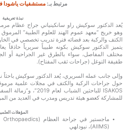
مرتبط بـ:
مستشفيات ياشودا في 
نبذة تعريفية
يُعد الدكتور سوكيش راو سانكينياني جراح عظام مرمو
وهو خريج “معهد عموم الهند للعلوم الطبية” المرم
الكتف والركبة بعد قضائه فترة تدريب تخصصي في الخارج 
يتميز الدكتور سوكيش بكونه طبيباً سريرياً حاذقاً يعا
مختلف المفاصل، سواء بالطرق غير الجراحية أو الج
طفيفة التوغل (جراحات ثقب المفتاح).
وإلى جانب عمله السريري، يُعد الدكتور سوكيش باحثاً ن
حول جراحات الركبة والكتف في مجلات علمية مرموقة
ISAKOS للباحثين الشباب ل
للمشاركة كعضو هيئة تدريس ومدرب في العديد من المؤت
المؤهلات العلمي
(AIIMS)، نيودلهي