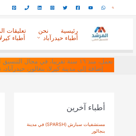
خطي
البحث
لى
لمحتوى
رئيسية
نحن
تعليقات ا
أطباء حيدرآباد
أطباء كيرلا
نعمل، منذ ١٦ سنة تقريبا، في مجا
إضافة إلى مدينة كيرلا، بنغالور، حيدرآباد،
أطباء آخرين
مستشفيات سبارش (SPARSH) في مدينة
بنجالور