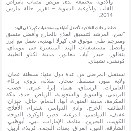
والأدوية مجتمعة لدى مريض مصاب بأمراض
القلب والأوعية الدموية – تقرير حالة مارس
2014.
خطط رحلتك العلاجية لأفضل أطباء ومستشفيات كيرلا في الهند
“نحن، المرشد لتنسيق العلاج بالخارج وأفضل منسق
ومترجم طبي موثوق في
كيرلا
الهندية، نعمل مع ابرز
وافضل مستشفيات الهند المنتشرة في مومباي،
بنغالور، حيدر آباد، بنغالور، مدينة لكناو الطبية،
كوتشي، تشيناي.
نستقبل المرضى من عدة دول منها: سلطنة عمان،
ولاية صور، مسقط، صحار، صلالة، نزوى، بركاء،
العامرات، الرستاق، هيما، إبرا، عبري، خصب،
البريمي، والسويق والسعودية، الرياض، جدة، مكة
المكرمة، مدينة المنورة، أبها، الدمام، حائل، جيزان،
الطائف، الخرج، وادي الدواسر، شقراء، الأفلاج،
عفيف، الدوادمي، الدرعية، قطر، الوكرة، الدوحة،
الكويت، البحرين، منامة، الإمارات، دبي، أبوظبي،
الشارقة، العين، العراق، بغداد، النجف، كربلاء، أربيل،