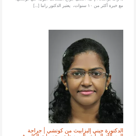
مع خبرة أكثر من ١٠ سنوات، يعتبر الدكتور راما […]
الدكتورة جيني إليزابيث من كوتشي | جراحة
المسالك البولية والبروستات وحصوات الكلى في