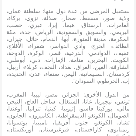
نستقبل المرضى من عدة دول منها: سلطنة عمان،
ولاية صور، مسقط، صحار، صلالة، نزوى، بركاء،
العامرات، الرستاق، هيما، إبرا، عبري، خصب،
البريمي، والسويق والسعودية، الرياض، جدة، مكة
المكرمة، مدينة المنورة، أبها، الدمام، حائل، جيزان،
الطائف، الخرج، وادي الدواسر، شقراء، الأفلاج،
عفيف، الدوادمي، الدرعية، قطر، الوكرة، الدوحة،
الكويت، البحرين، منامة، الإمارات، دبي، أبوظبي،
الشارقة، العين، العراق، بغداد، النجف، كربلاء، أربيل،
كردستان، السليمانية، اليمن، صنعاء، عدن، الحديدة،
إب، الخرطوم، السودان”.
من الدول الأخرى: الجزائر، مصر، ليبيا، المغرب،
تونس، نيجيريا، غانا، السنغال، ساحل العاج، النيجر،
مالي، بوركينا فاسو، إثيوبيا، كينيا، تنزانيا، أوغندا،
الصومال، الكونغو الديمقراطية، الكاميرون، الجابون،
تشاد، الكونغو، جنوب أفريقيا، ناميبيا، بوتسوانا،
زيمبابوي، كازاخستان، قيرغيزستان، أوزبكستان،