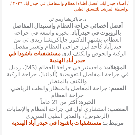
/
أطباء حيدر آباد
,
أفضل أطباء العظام والمفاصل في حيدر آباد ٢٠٢٦
/
بواسطة
المرشد للتنسيق الطبي
د. جاياكريشنا ريدي تي
أفضل أخصائي جراحة العظام واستبدال المفاصل
بالروبوت في حيدرآباد
. بخبرة واسعة في جراحة
العظام، يشتهر الدكتور جاياكريشنا ريدي تي من
حيدرآباد كأحد أبرز جراحي العظام وتغيير مفصل
الركبة والحوض والكتف لدى
مستشفيات ياشودا في
حيدر أباد الهندية
المؤهلات
: ماجستير في جراحة العظام (MS)، زميل
في جراحة المفاصل التعويضية (ألمانيا)، جراحة الركبة
والكتف بالمنظار
القسم
: جراحة المفاصل بالمنظار والطب الرياضي،
جراحة العظام
الخبرة
: أكثر من 21 عاماً
المنصب
: استشاري أول في جراحة العظام والإصابات
(الرضوض)، والمدير الطبي السريري
مرتبط بـ:
مستشفيات ياشودا في حيدر أباد الهندية