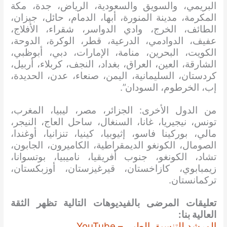
البريمي، والسويق والسعودية، الرياض، جدة، مكة
المكرمة، مدينة المنورة، أبها، الدمام، حائل، جيزان،
الطائف، الخرج، وادي الدواسر، شقراء، الأفلاج،
عفيف، الدوادمي، الدرعية، قطر، الوكرة، الدوحة،
الكويت، البحرين، منامة، الإمارات، دبي، أبوظبي،
الشارقة، العين، العراق، بغداد، النجف، كربلاء، أربيل،
كردستان، السليمانية، اليمن، صنعاء، عدن، الحديدة،
إب، الخرطوم، السودان”.
من الدول الأخرى: الجزائر، مصر، ليبيا، المغرب،
تونس، نيجيريا، غانا، السنغال، ساحل العاج، النيجر،
مالي، بوركينا فاسو، إثيوبيا، كينيا، تنزانيا، أوغندا،
الصومال، الكونغو الديمقراطية، الكاميرون، الجابون،
تشاد، الكونغو، جنوب أفريقيا، ناميبيا، بوتسوانا،
زيمبابوي، كازاخستان، قيرغيزستان، أوزبكستان،
تركمانستان.
تعليقات المرضى بالفيديوهات التالية تظهر الثقة
العالية بنا:
المرشد للتنسيق الطبي – YouTube