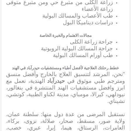
زراعة الكلى من متبرع حي ومن متبرع متوفى
زراعة الأعضاء
طب الأعصاب والمسالك البولية
دراسات ديناميكا البول
مجالات الاهتمام والخبرة الخاصة
جراحة زراعة الكلى
جراحة المسالك البولية الروبوتية
طب أورام المسالك البولية
خطط رحلتك العلاجية لأفضل أطباء ومستشفيات حيدرآباد في الهند
“نحن، المرشد لتنسيق العلاج بالخارج وأفضل منسق
ومترجم طبي موثوق في
حيدرآباد
الهندية، نعمل مع
ابرز وافضل مستشفيات الهند المنتشرة في بنغالور،
نيودلهي، كيرالا، مومباي، مدينة لكناو الطبية، كوتشي،
تشيناي.
نستقبل المرضى من عدة دول منها: سلطنة عمان،
ولاية صور، مسقط، صحار، صلالة، نزوى، بركاء،
العامرات، الرستاق، هيما، إبرا، عبري، خصب،