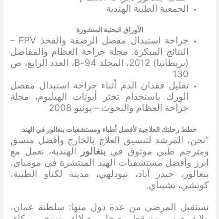
الجمعية الطبية الهندية
الأوراق البحثية المنشورة
جراحة استبدال مفصل الرضفة والفخذ FPV –
النتائج المبكرة. مجلة جراحة العظام والمفاصل
(بريطانيا) 2012، المجلد 94-B، العدد الرابع، ص
130
تقليل فقدان الدم أثناء جراحة استبدال مفصل
الورك باستخدام تخثر أيونات الهيليوم، مجلة
جراحة العظام والبحوث – يونيو 2008
خطط رحلتك العلاجية لأفضل أطباء ومستشفيات بنغالور في الهند
“نحن، المرشد لتنسيق العلاج بالخارج وأفضل منسق
ومترجم طبي موثوق في
بنغالور
الهندية، نعمل مع
ابرز وافضل مستشفيات الهند المنتشرة في مومباي،
بنغالور، حيدر آباد، نيودلهي، مدينة لكناو الطبية،
كوتشي، تشيناي.
نستقبل المرضى من عدة دول منها: سلطنة عمان،
ولاية صور، مسقط، صحار، صلالة، نزوى، بركاء،