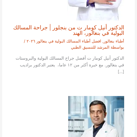
الدكتور أنيل كومار ت من بنجلور | جراحة المسالك
البولية في بنغالور، الهند
أطباء بنغالور
,
افضل أطباء المسالك البولية في بنغالور ٢٠٢٦
/
بواسطة
المرشد للتنسيق الطبي
الدكتور أنيل كومار ت أفضل جراح المسالك البولية والبروستات
في بنغالور. مع خبرة أكثر من ١٢ عاما، يعتبر الدكتور براديب
[…]