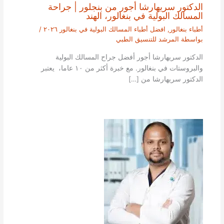
الدكتور سريهارشا أجور من بنجلور | جراحة
المسالك البولية في بنغالور، الهند
أطباء بنغالور
,
افضل أطباء المسالك البولية في بنغالور ٢٠٢٦
/
بواسطة
المرشد للتنسيق الطبي
الدكتور سريهارشا أجور أفضل جراح المسالك البولية
والبروستات في بنغالور. مع خبرة أكثر من ١٠ عاما، يعتبر
الدكتور سريهارشا من […]