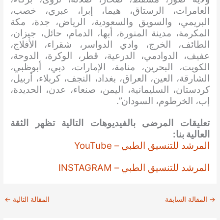
العامرات، الرستاق، هيما، إبرا، عبري، خصب،
البريمي، والسويق والسعودية، الرياض، جدة، مكة
المكرمة، مدينة المنورة، أبها، الدمام، حائل، جيزان،
الطائف، الخرج، وادي الدواسر، شقراء، الأفلاج،
عفيف، الدوادمي، الدرعية، قطر، الوكرة، الدوحة،
الكويت، البحرين، منامة، الإمارات، دبي، أبوظبي،
الشارقة، العين، العراق، بغداد، النجف، كربلاء، أربيل،
كردستان، السليمانية، اليمن، صنعاء، عدن، الحديدة،
إب، الخرطوم، السودان”.
تعليقات المرضى بالفيديوهات التالية تظهر الثقة
العالية بنا:
المرشد للتنسيق الطبي – YouTube
المرشد للتنسيق الطبي – INSTAGRAM
→
المقالة السابقة
المقالة التالية
←