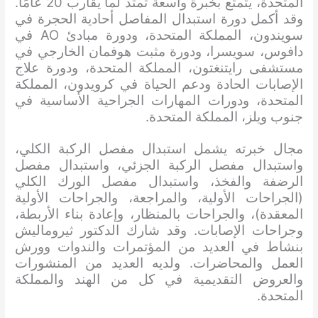
المتحدة، يتمتع بخبرة واسعة تمتد لما يقارب 20 عامًا.
وقد أكمل دورة استبدال المفاصل أحادية الحجرة في
سويندون، المملكة المتحدة، ودورة مبادئ AO في
دافوس، سويسرا، ودورة مثبت هوفمان الخارجي في
مستشفى رايتنغتون، المملكة المتحدة، ودورة علاج
الإصابات الحادة ودعم الحياة في كرويدون، المملكة
المتحدة، ودورات المهارات الجراحية الأساسية في
جنوب ويلز، المملكة المتحدة.
مجال خبرته يشمل استبدال مفصل الركبة الكلي،
واستبدال مفصل الركبة الجزئي، واستبدال مفصل
الرضفة والفخذ، واستبدال مفصل الورك الكلي
(الجراحات الأولية، والمراجعة، والجراحات الأولية
المعقدة)، والجراحات بالمنظار، وإعادة بناء الأربطة،
وجراحات الإصابات. وقد شارك الدكتور ثيروماليش
بنشاط في العديد من المؤتمرات والندوات وورش
العمل والمحاضرات. ولديه العديد من المنشورات
والعروض التقديمية في كل من الهند والمملكة
المتحدة.