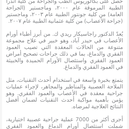
حصل على بكالوريوس الطب والجراحة من كلية أندرا
الطبية المرموقة عام ٢٠٠٠، وماجستير (الجراحة
العامة) من كلية جونتور الطبية عام ٢٠٠٣، وماجستير
(جراحة الأعصاب) من كلية عثمانية الطبية عام ٢٠٠٧.
يُعدّ الدكتور راجاسيكار ريدي ك. من أبرز أطباء أورام
الأعصاب في حيدر آباد، وهو خبير في علاج مجموعة
متنوعة من الحالات المعقدة التي تصيب العمود
الفقري والدماغ، بما في ذلك جراحات تصحيح أمراض
العمود الفقري واستئصال الأورام الحميدة والخبيثة
في العمود الفقري والدماغ.
يتمتع بخبرة واسعة في استخدام أحدث التقنيات، مثل
الملاحة العصبية والمناظير والمجاهر، لإجراء عمليات
جراحية معقدة في الأعصاب والعمود الفقري. وهو
يؤمن بأهمية مواكبة أحدث التقنيات لضمان أفضل
النتائج العلاجية لمرضاه.
أجرى أكثر من 7000 عملية جراحية عصبية اختيارية،
شملت استئصال أورام الدماغ والعمود الفقري