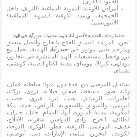
العمود الفقري)
أمراض الأوعية الدموية الدماغية (النزيف داخل
الجمجمة، وتمدد الأوعية الدموية الدماغية/
الأنيوريسم)
خطط رحلتك العلاجية لأفضل أطباء ومستشفيات حيدرآباد في الهند
“نحن، المرشد لتنسيق العلاج بالخارج وأفضل منسق
ومترجم طبي موثوق في
حيدرآباد
الهندية، نعمل مع
ابرز وافضل مستشفيات الهند المنتشرة في بنغالور،
نيودلهي، كيرالا، مومباي، مدينة لكناو الطبية، كوتشي،
تشيناي.
نستقبل المرضى من عدة دول منها: سلطنة عمان،
ولاية صور، مسقط، صحار، صلالة، نزوى، بركاء،
العامرات، الرستاق، هيما، إبرا، عبري، خصب،
البريمي، والسويق والسعودية، الرياض، جدة، مكة
المكرمة، مدينة المنورة، أبها، الدمام، حائل، جيزان،
الطائف، الخرج، وادي الدواسر، شقراء، الأفلاج،
عفيف، الدوادمي، الدرعية، قطر، الوكرة، الدوحة،
الكويت، البحرين، منامة، الإمارات، دبي، أبوظبي،