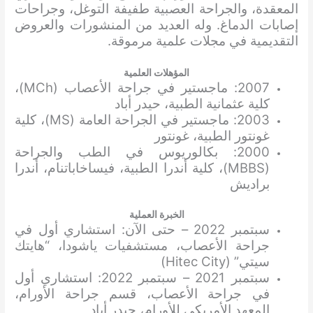
المعقدة، والجراحة العصبية طفيفة التوغل، وجراحات
إصابات الدماغ. وله العديد من المنشورات والعروض
التقديمية في مجلات علمية مرموقة.
المؤهلات العلمية
2007: ماجستير في جراحة الأعصاب (MCh)،
كلية عثمانية الطبية، حيدر أباد
2003: ماجستير في الجراحة العامة (MS)، كلية
غونتور الطبية، غونتور
2000: بكالوريوس في الطب والجراحة
(MBBS)، كلية أندرا الطبية، فيساخاباتنام، أندرا
براديش
الخبرة العملية
سبتمبر 2022 – حتى الآن: استشاري أول في
جراحة الأعصاب، مستشفيات ياشودا، “هايتك
سيتي” (Hitec City)
سبتمبر 2021 – سبتمبر 2022: استشاري أول
في جراحة الأعصاب، قسم جراحة الأورام،
المعهد الأمريكي للأورام، حيدر أباد