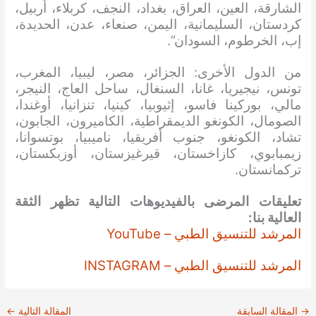
الشارقة، العين، العراق، بغداد، النجف، كربلاء، أربيل،
كردستان، السليمانية، اليمن، صنعاء، عدن، الحديدة،
إب، الخرطوم، السودان”.
من الدول الأخرى: الجزائر، مصر، ليبيا، المغرب،
تونس، نيجيريا، غانا، السنغال، ساحل العاج، النيجر،
مالي، بوركينا فاسو، إثيوبيا، كينيا، تنزانيا، أوغندا،
الصومال، الكونغو الديمقراطية، الكاميرون، الجابون،
تشاد، الكونغو، جنوب أفريقيا، ناميبيا، بوتسوانا،
زيمبابوي، كازاخستان، قيرغيزستان، أوزبكستان،
تركمانستان.
تعليقات المرضى بالفيديوهات التالية تظهر الثقة
العالية بنا:
المرشد للتنسيق الطبي – YouTube
المرشد للتنسيق الطبي – INSTAGRAM
→
المقالة السابقة
المقالة التالية
←