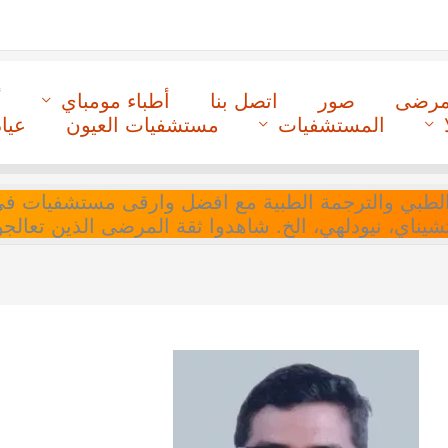
لمرضى
صور
اتصل بنا
أطباء مومباي
أ
المستشفيات
مستشفيات العيون
عيا
ل التنسيق الطبي والترجمة الطبية مع افضل وارقى مستشفيات
 تشيناي، نيودلهي، الخ. شاهدوا ثقة المرضى الذين تعالجو