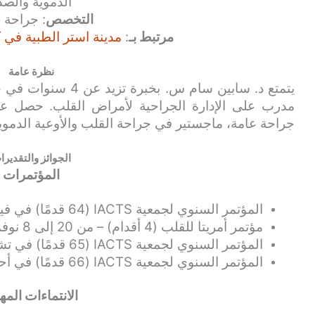
الدموية والصد
التخصص
: جراحة 
مرتبط بـ
:
مدينة استر الطبية في ك
نظرة عامة
يتمتع د. سابين سام س.
مدرب على الإدارة الجراحية لأمراض القلب. حصل ع
جراحة عامة، ماجستير في جراحة القلب والأوعية الدموي
الجوائز والتقديرا
المؤتمرات
المؤتمر السنوي لجمعية IACTS (64 قدمًا) في فيساخاباتنام – من 1 إلى 46 فبراير 2018.
مؤتمر أمريتا للقلب (4 أقدام) – من 20 إلى 8 نوفمبر 2018.
المؤتمر السنوي لجمعية IACTS (65 قدمًا) في تشيناي – من 2 إلى 24 فبراير 2019.
المؤتمر السنوي لجمعية IACTS (66 قدمًا) في أحمد آباد – من 6 إلى 9 فبراير 2020.
الانتماءات المه