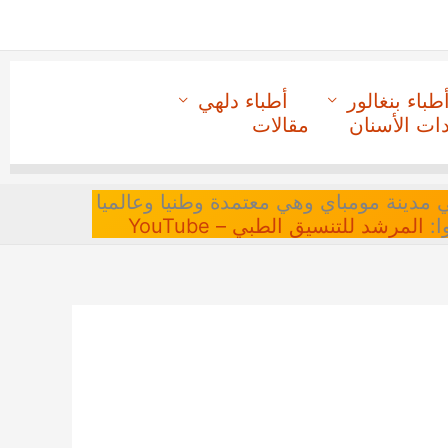
طباء بنغالور
أطباء دلهي
دات الأسنان
مقالات
 في مدينة مومباي وهي معتمدة وطنيا وعالميا
ا:
المرشد للتنسيق الطبي – YouTube