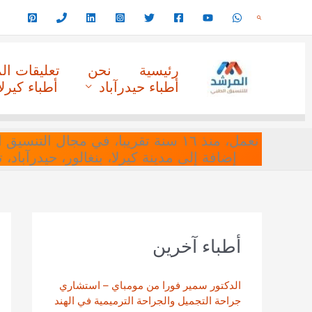
خطي
البحث
لى
لمحتوى
رئيسية
نحن
تعليقات ا
أطباء حيدرآباد
أطباء كيرلا
نعمل، منذ ١٦ سنة تقريبا، في مجا
إضافة إلى مدينة كيرلا، بنغالور، حيدرآباد،
أطباء آخرين
الدكتور سمير فورا من مومباي – استشاري
جراحة التجميل والجراحة الترميمية في الهند