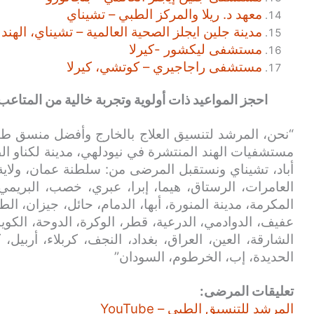
معهد د. ريلا والمركز الطبي – تشيناي
مدينة جلين ايجلز الصحية العالمية – تشيناي، الهند
مستشفى ليكشور -كيرلا
مستشفى راجاجيري – كوتشي، كيرلا
احجز المواعيد ذات أولوية وتجربة خالية من المتاعب
“نحن، المرشد لتنسيق العلاج بالخارج وأفضل منسق طب
مستشفيات الهند المنتشرة في نيودلهي، مدينة لكناو الط
أباد، تشيناي ونستقبل المرضى من: سلطنة عمان، ولاية
العامرات، الرستاق، هيما، إبرا، عبري، خصب، البريمي
المكرمة، مدينة المنورة، أبها، الدمام، حائل، جيزان، الط
عفيف، الدوادمي، الدرعية، قطر، الوكرة، الدوحة، الكويت
الشارقة، العين، العراق، بغداد، النجف، كربلاء، أربيل،
الحديدة، إب، الخرطوم، السودان”
تعليقات المرضى:
المرشد للتنسيق الطبي – YouTube