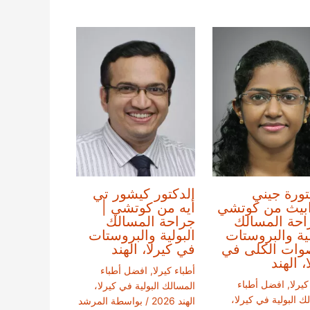
تورة جيني
الدكتور كيشور تي
ابيث من كوتشي
أيه من كوتشي |
احة المسالك
جراحة المسالك
لية والبروستات
البولية والبروستات
وات الكلى في
في كيرلا، الهند
، الهند
أطباء كيرلا
,
افضل أطباء
كيرلا
,
افضل أطباء
المسالك البولية في كيرلا،
ك البولية في كيرلا،
الهند 2026
/ بواسطة
المرشد