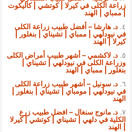
زراعة الكلى في كيرلا | كوتشي | كاليكوت
| ممباي | الهند
٤.
د. هارشا – أفضل طبيب زراعة الكلى
في نيودلهي | ممباي | تشيناي | بنغلور |
كيرلا | الهند
٥.
د. لاكشمي – أشهر طبيب أمراض الكلى
وزراعة الكلى في نيودلهي | تشيناي |
بنغلور | ممباي | الهند
٦.
د. سونيل – أشهر طبيب زراعة الكلى
في نيودلهي | مومباي | تشيناي | بنغلور |
الهند
٧.
د. مانوج سنغال – افضل طبيب زرع
الكلية في دلهي | تشيناي | كوتشي | كيرلا
| الهند