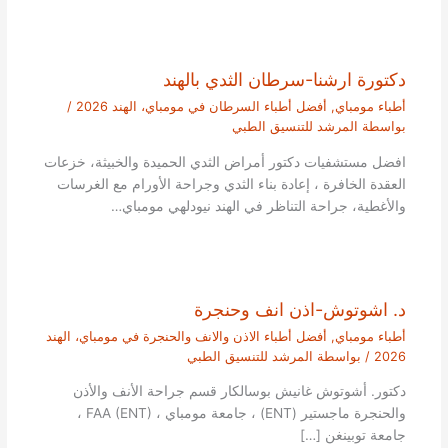
دكتورة ارشنا-سرطان الثدي بالهند
أطباء مومباي
,
أفضل أطباء السرطان في مومباي، الهند 2026
/
بواسطة
المرشد للتنسيق الطبي
افضل مستشفيات دكتور أمراض الثدي الحميدة والخبيثة، خزعات
العقدة الخافرة ، إعادة بناء الثدي وجراحة الأورام مع الغرسات
والأغطية، جراحة التناظر في الهند نيودلهي مومباي…
د. اشوتوش-اذن انف وحنجرة
أطباء مومباي
,
أفضل أطباء الاذن والانف والحنجرة في مومباي، الهند
2026
/ بواسطة
المرشد للتنسيق الطبي
دكتور. أشوتوش غانيش بوسالكار قسم جراحة الأنف والأذن
والحنجرة ماجستير (ENT) ، جامعة مومباي ، FAA (ENT) ،
جامعة توبينغن […]