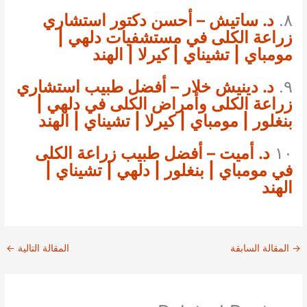
٨.
د. ساتيش – أحسن دكتور استشاري
زراعة الكلى في مستشفيات دلهي |
مومباي | تشيناي | كيرلا | الهند
٩.
د. دينيش خلار – أفضل طبيب استشاري
زراعة الكلى وأمراض الكلى في دلهي |
بنغلور | مومباي | كيرلا | تشيناي | الهند
١٠
د. أميت – أفضل طبيب زراعة الكلى
في مومباي | بنغلور | دلهي | تشيناي |
الهند
→
المقالة السابقة
المقالة التالية
←