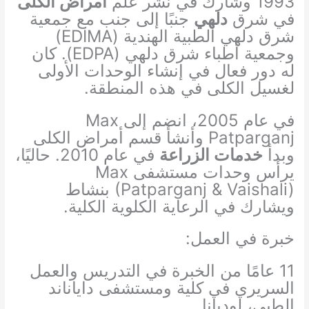
1993 وشارك في نشر علم
أمراض الكلى
في شرق
دلهي
جنبًا إلى جنب مع جمعية
شرق دلهي الطبية الهندية (EDIMA)
وجمعية أطباء شرق دلهي (EDPA). كان
له دور فعال في إنشاء الوحدات الأولى
لغسيل الكلى في هذه المنطقة.
في عام 2005، انضم إلى Max
Patparganj وأنشأ قسم أمراض الكلى
وبدأ
خدمات الزراعة
في عام 2010. حاليًا،
يرأس وحدات مستشفى Max
(Patparganj & Vaishali) بنشاط
ويشارك في الرعاية الكلوية الكلية.
خبرة في العمل:
11 عامًا من الخبرة في التدريس والعمل
السريري في كلية ومستشفى داياناند
الطبي، لوديانا