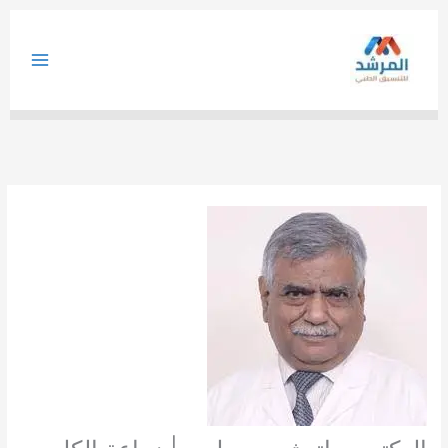
خطي
لى
لمحتوى