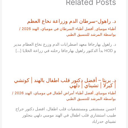
Related Posts
د. راهول-سرطان الدم وزراعة نخاع العظم
أطباء مومباي
,
أفضل أطباء السرطان في مومباي، الهند 2026
/
بواسطة
المرشد للتنسيق الطبي
د. راهول بهارجافا معهد اضطرابات الدم وزرع نخاع العظام مدير
و HOD بدأ الدكتور راهول بهارجافا رحلته في زراعة الخلايا […]
د. بريثا – أفضل دكتور قلب اطفال بالهند | كوتشي
| كيرلا | تشيناي | دلهي
أطباء مومباي
,
أفضل أطباء أمراض أطفال في مومباي، الهند 2026
/
بواسطة
المرشد للتنسيق الطبي
احسن مسشتفى ومستشفيات قلب اطفال، افضل دكتور جراح
طبيب استشاري قلب اطفال في الهند مومبي دلهي بنجلور
تشيناي حدراباد