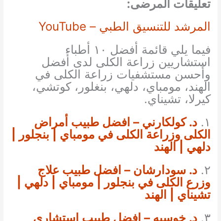
تعليقات المرضى:
المرشد للتنسيق الطبي – YouTube
فيما يلي قائمة أفضل ١٠ أطباء
استشاريين زراعة الكلى لدى أفضل
وأحسن مستشفيات زراعة الكلى في
الهند، مومباي، دلهي، بنغلور، كوتشي،
كيرلا، تشيناي.
١.
د. كولكارني – افضل طبيب أمراض
الكلى وزراعة الكلى في مومباي | بنجلور |
دلهي | الهند
٢.
د. سودارشان – افضل طبيب علاج
وزرع الكلى في بنجلور | مومباي | دلهي |
تشيناي | الهند
٣.
د. خوسيه – افضل طبيب استشاري