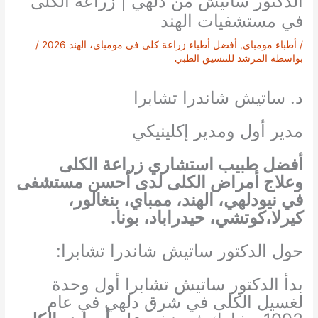
الدكتور ساتيش من دلهي | زراعة الكلى
في مستشفيات الهند
/
أطباء مومباي
,
أفضل أطباء زراعة كلى في مومباي، الهند 2026
/
بواسطة
المرشد للتنسيق الطبي
د. ساتيش شاندرا تشابرا
مدير أول ومدير إكلينيكي
أفضل طبيب استشاري زراعة الكلى
وعلاج أمراض الكلى لدى أحسن مستشفى
في نيودلهي، الهند، ممباي، بنغالور،
كيرلا،كوتشي، حيدراباد، بونا.
حول الدكتور ساتيش شاندرا تشابرا:
بدأ الدكتور ساتيش تشابرا أول وحدة
لغسيل الكلى في شرق دلهي في عام