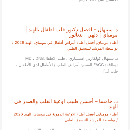
د. سنيهال – افضل دكتور قلب اطفال بالهند |
مومباي | دلهي | بنغالور
أطباء مومباي
,
أفضل أطباء أمراض أطفال في مومباي، الهند 2026
/
بواسطة
المرشد للتنسيق الطبي
د. سنيهال كولكارني استشاري ، طب الاطفالMD ، DNB
(بطاقة) FACC القسم: أمراض القلب / الأطفال لدى الأطفال ،
طب […]
د. خامسا – أحسن طبيب اوعية القلب والصدر في
الهند
أطباء مومباي
,
أفضل أطباء الاوعية الدموية في مومباي، الهند 2026
/ بواسطة
المرشد للتنسيق الطبي