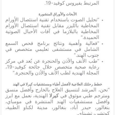
المرتبط بفيروس كوفيد-19.
الأبحاث والأوراق المنشورة
“تحليل الصوت باستخدام تقنية استئصال الأورام
المخاطية بالليزر مقابل تقنية استئصال الأورام
المخاطية بالبلازما في آفات الأحبال الصوتية
الحميدة.”
“فعالية وأهمية ونتائج برنامج فحص السمع
الشامل في مستشفى تعليمي متخصص في
جنوب الهند.”
“طب الأنف والأذن والحنجرة عن بُعد في مركز
رعاية صحية متخصص خلال جائحة كوفيد-19،
المجلة الهندية لطب الأنف والأذن والحنجرة.”
خطط رحلتك العلاجية لأفضل أطباء ومستشفيات كيرلا في الهند
“نحن، المرشد لتنسيق العلاج بالخارج وأفضل منسق
ومترجم طبي موثوق في
كيرلا
الهندية، نعمل مع ابرز
وافضل مستشفيات الهند المنتشرة في مومباي،
بنغالور، حيدر آباد، بنغالور، مدينة لكناو الطبية،
كوتشي، تشيناي.