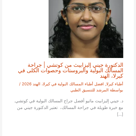
الدكتورة جيني إليزابيث من كوتشي | جراحة
المسالك البولية والبروستات وحصوات الكلى في
كيرلا، الهند
أطباء كيرلا
,
افضل أطباء المسالك البولية في كيرلا، الهند 2026
/
بواسطة
المرشد للتنسيق الطبي
د. جيني إليزابيث ماثيو أفضل جراح المسالك البولية في كوتشي.
مع خبرة طويلة في جراحة المسالك، تعتبر الدكتورة جيني من
[…]