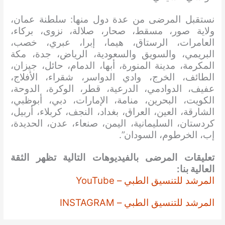
نستقبل المرضى من عدة دول منها: سلطنة عمان،
ولاية صور، مسقط، صحار، صلالة، نزوى، بركاء،
العامرات، الرستاق، هيما، إبرا، عبري، خصب،
البريمي، والسويق والسعودية، الرياض، جدة، مكة
المكرمة، مدينة المنورة، أبها، الدمام، حائل، جيزان،
الطائف، الخرج، وادي الدواسر، شقراء، الأفلاج،
عفيف، الدوادمي، الدرعية، قطر، الوكرة، الدوحة،
الكويت، البحرين، منامة، الإمارات، دبي، أبوظبي،
الشارقة، العين، العراق، بغداد، النجف، كربلاء، أربيل،
كردستان، السليمانية، اليمن، صنعاء، عدن، الحديدة،
إب، الخرطوم، السودان”.
تعليقات المرضى بالفيديوهات التالية تظهر الثقة
العالية بنا:
المرشد للتنسيق الطبي – YouTube
المرشد للتنسيق الطبي – INSTAGRAM