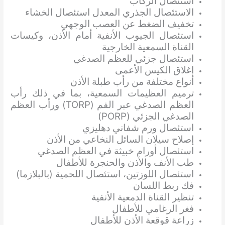
استئصال الركاب
الاستئصال الجذري المعدل استئصال الخشاء
تخفيف الضغط عن العصب الوجهي
استئصال الجيوب الأنفية أمام الأذن، وكيسات
القناة السمعية الخارجية
استئصال جزئي للعظم الصدغي
إغلاق الكيس الأعمى
أنواع مختلفة من رأب طبلة الأذن
ترميم العظيمات السمعية، بما في ذلك رأب
العظم الصدغي عبر الفم (TORP) ورأب العظم
الصدغي الجزئي (PORP)
استئصال ورم شفاني دهليزي
إصلاح سيلان السائل النخاعي من الأذن
استئصال أورام خبيثة في العظم الصدغي
طب الأنف والأذن والحنجرة للأطفال
استئصال اللوزتين، استئصال اللحمية (بالبلازما)
فك ربط اللسان
تنظير القناة الدمعية الأنفية
فغر الرغامي للأطفال
زراعة قوقعة الأذن للأطفال