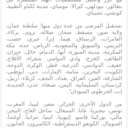
بنغالور، نيودلهي، كيرالا، مومباي، مدينة لكناو الطبية،
كوتشي، تشيناي.
نستقبل المرضى من عدة دول منها: سلطنة عمان،
ولاية صور، مسقط، صحار، صلالة، نزوى، بركاء،
العامرات، الرستاق، هيما، إبرا، عبري، خصب،
البريمي، والسويق والسعودية، الرياض، جدة، مكة
المكرمة، مدينة المنورة، أبها، الدمام، حائل، جيزان،
الطائف، الخرج، وادي الدواسر، شقراء، الأفلاج،
عفيف، الدوادمي، الدرعية، قطر، الوكرة، الدوحة،
الكويت، البحرين، منامة، الإمارات، دبي، أبوظبي،
الشارقة، العين، العراق، بغداد، النجف، كربلاء، أربيل،
كردستان، السليمانية، اليمن، صنعاء، عدن، الحديدة،
إب، الخرطوم، السودان”.
من الدول الأخرى: الجزائر، مصر، ليبيا، المغرب،
تونس، نيجيريا، غانا، السنغال، ساحل العاج، النيجر،
مالي، بوركينا فاسو، إثيوبيا، كينيا، تنزانيا، أوغندا،
الصومال، الكونغو الديمقراطية، الكاميرون، الجابون،