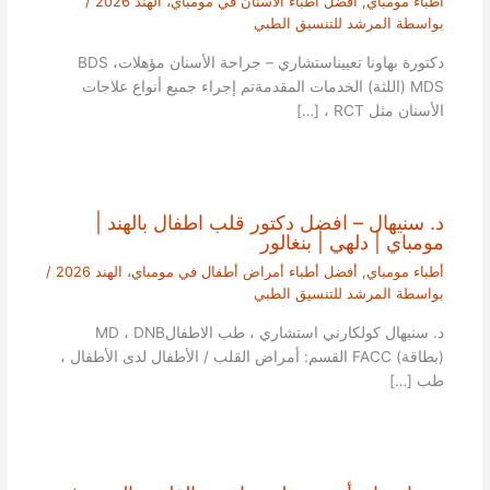
أطباء مومباي
,
أفضل أطباء الاسنان في مومباي، الهند 2026
/
بواسطة
المرشد للتنسيق الطبي
دكتورة بهاونا تعييناستشاري – جراحة الأسنان مؤهلاتBDS ،
MDS (اللثة) الخدمات المقدمةتم إجراء جميع أنواع علاجات
الأسنان مثل RCT ، […]
د. سنيهال – افضل دكتور قلب اطفال بالهند |
مومباي | دلهي | بنغالور
أطباء مومباي
,
أفضل أطباء أمراض أطفال في مومباي، الهند 2026
/
بواسطة
المرشد للتنسيق الطبي
د. سنيهال كولكارني استشاري ، طب الاطفالMD ، DNB
(بطاقة) FACC القسم: أمراض القلب / الأطفال لدى الأطفال ،
طب […]