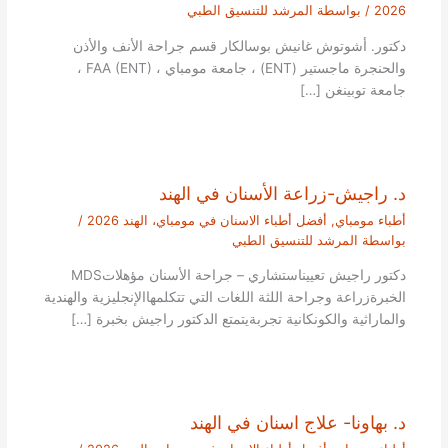
2026
/ بواسطة
المرشد للتنسيق الطبي
دكتور. أشوتوش غانيش بوسالكار قسم جراحة الأنف والأذن
والحنجرة ماجستير (ENT) ، جامعة مومباي ، FAA (ENT) ،
جامعة توبينغن […]
د. راجيش-زراعة الأسنان في الهند
أطباء مومباي
,
أفضل أطباء الاسنان في مومباي، الهند 2026
/
بواسطة
المرشد للتنسيق الطبي
دكتور راجيش تعييناستشاري – جراحة الأسنان مؤهلاتMDS
الخبرةزراعة وجراحة اللثة اللغات التي تتكلمهاالإنجليزية والهندية
والماراثية والكونكانية تجربةيتمتع الدكتور راجيش بخبرة […]
د. بهاونا- علاج اسنان في الهند