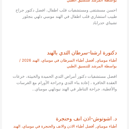
بواسطة
المرشد للتنسيق الطبي
احسن مسشتفى ومستشفيات قلب اطفال، افضل دكتور جراح
طبيب استشاري قلب اطفال في الهند مومبي دلهي بنجلور
تشيناي حدراباد
دكتورة ارشنا-سرطان الثدي بالهند
أطباء مومباي
,
أفضل أطباء السرطان في مومباي، الهند 2026
/
بواسطة
المرشد للتنسيق الطبي
افضل مستشفيات دكتور أمراض الثدي الحميدة والخبيثة، خزعات
العقدة الخافرة ، إعادة بناء الثدي وجراحة الأورام مع الغرسات
والأغطية، جراحة التناظر في الهند نيودلهي مومباي…
د. اشوتوش-اذن انف وحنجرة
أطباء مومباي
,
أفضل أطباء الاذن والانف والحنجرة في مومباي، الهند