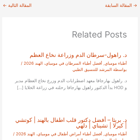
→
المقالة السابقة
المقالة التالية
←
Related Posts
د. راهول-سرطان الدم وزراعة نخاع العظم
أطباء مومباي
,
أفضل أطباء السرطان في مومباي، الهند 2026
/
بواسطة
المرشد للتنسيق الطبي
د. راهول بهارجافا معهد اضطرابات الدم وزرع نخاع العظام مدير
و HOD بدأ الدكتور راهول بهارجافا رحلته في زراعة الخلايا […]
د. بريثا – أفضل دكتور قلب اطفال بالهند | كوتشي
| كيرلا | تشيناي | دلهي
أطباء مومباي
,
أفضل أطباء أمراض أطفال في مومباي، الهند 2026
/