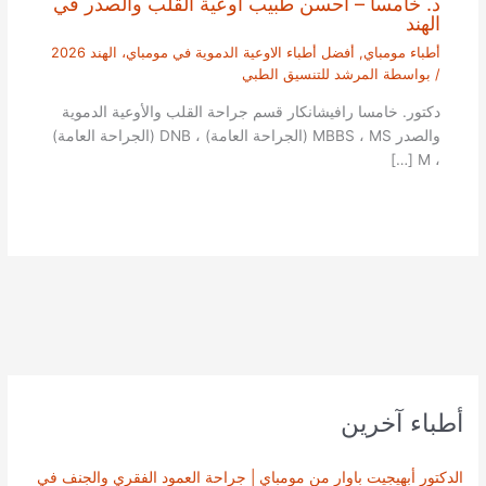
د. خامسا – أحسن طبيب اوعية القلب والصدر في
الهند
أطباء مومباي
,
أفضل أطباء الاوعية الدموية في مومباي، الهند 2026
/ بواسطة
المرشد للتنسيق الطبي
دكتور. خامسا رافيشانكار قسم جراحة القلب والأوعية الدموية
والصدر MBBS ، MS (الجراحة العامة) ، DNB (الجراحة العامة)
، M […]
أطباء آخرين
الدكتور أبهيجيت باوار من مومباي | جراحة العمود الفقري والجنف في