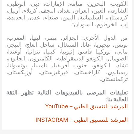
الكويت، البحرين، منامة، الإمارات، دبي، أبوظبي،
الشارقة، العين، العراق، بغداد، النجف، كربلاء، أربيل،
كردستان، السليمانية، اليمن، صنعاء، عدن، الحديدة،
إب، الخرطوم، السودان”.
من الدول الأخرى: الجزائر، مصر، ليبيا، المغرب،
تونس، نيجيريا، غانا، السنغال، ساحل العاج، النيجر،
مالي، بوركينا فاسو، إثيوبيا، كينيا، تنزانيا، أوغندا،
الصومال، الكونغو الديمقراطية، الكاميرون، الجابون،
تشاد، الكونغو، جنوب أفريقيا، ناميبيا، بوتسوانا،
زيمبابوي، كازاخستان، قيرغيزستان، أوزبكستان،
تركمانستان.
تعليقات المرضى بالفيديوهات التالية تظهر الثقة
العالية بنا:
المرشد للتنسيق الطبي – YouTube
المرشد للتنسيق الطبي – INSTAGRAM