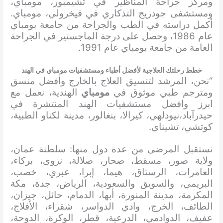
ومركز جراحة المناظير في تشيمبور، مومباي،
ومستشفى جودريج التذكاري في فيخرولي، مومباي.
أكمل دراسته في الطب والجراحة من جامعة بومباي
عام 1986، وحصل على درجة الماجستير في الجراحة
العامة من جامعة بومباي عام 1991.
خطط رحلتك العلاجية لأفضل أطباء ومستشفيات مومباي في الهند
“نحن، المرشد لتنسيق العلاج بالخارج وأفضل منسق
ومترجم طبي موثوق في
مومباي
الهندية، نعمل مع
ابرز وافضل مستشفيات الهند المنتشرة في
حيدرآباد،نيودلهي، كيرالا، بنغالور، مدينة لكناو الطبية،
كوتشي، تشيناي.
نستقبل المرضى من عدة دول منها: سلطنة عمان،
ولاية صور، مسقط، صحار، صلالة، نزوى، بركاء،
العامرات، الرستاق، هيما، إبرا، عبري، خصب،
البريمي، والسويق والسعودية، الرياض، جدة، مكة
المكرمة، مدينة المنورة، أبها، الدمام، حائل، جيزان،
الطائف، الخرج، وادي الدواسر، شقراء، الأفلاج،
عفيف، الدوادمي، الدرعية، قطر، الوكرة، الدوحة،