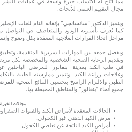
مما أتاح له اكتساب خبرة واسعة في عمليات النشر ا
مجال التقييم العلمي للأبحاث.
ويتميز الدكتور “ساتسانجي” بإتقانه التام للغات الإنجليزية
كما يُعرف بأسلوبه الودود والمتعاطف في التواصل 
مراحل اتخاذ القرارات العلاجية المعقدة بكل وضوح وإنسا
وبفضل جمعه بين المهارات السريرية المتقدمة، وتطبيق ا
وتقديم الرعاية الصحية الشخصية والمخصصة لكل مريض
في طب الكبد بمدينة “بنغالور” للمرضى الباحثين ع
وعلاجات زراعة الكبد. وتتميز ممارسته الطبية بالتك
الطبي والالتزام الراسخ بتحسين النتائج الصحية للمر
جميع أنحاء “بنغالور” والمناطق المحيطة بها.
مجالات الخبرة
الحالات المعقدة لأمراض الكبد والقنوات الصفراوي
مرض الكبد الدهني غير الكحولي.
أمراض الكبد الناتجة عن تعاطي الكحول.