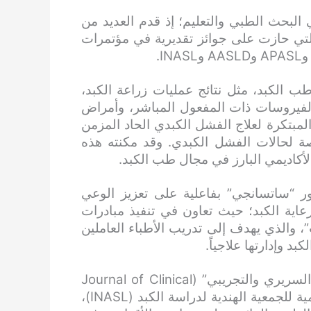
لبحث الطبي والتعليم؛ إذ قدم العديد من
 التي حازت على جوائز تقديرية في مؤتمرات
 الكبد، مثل نتائج عمليات زراعة الكبد،
الفيروسات ذات المفعول المباشر، وأمراض
المبتكرة لعلاج الفشل الكبدي الحاد المزمن
صصة لحالات الفشل الكبدي. وقد مكنته هذه
لأكاديمي البارز في مجال طب الكبد.
تور “ساتسانجي” بفاعلية على تعزيز الوعي
ية الكبد؛ حيث تعاون في تنفيذ مبادرات
EC” في ولاية “البنجاب”، والذي يهدف إلى تدريب الأطباء العاملين
 وإدارتها علاجياً.
كما شغل منصب مساعد محرر في “مجلة طب الكبد السريري والتجريبي” (Journal of Clinical
and Experimental Hepatology)، وهي المجلة الرسمية للجمعية الهندية لدراسة الكبد (INASL)،