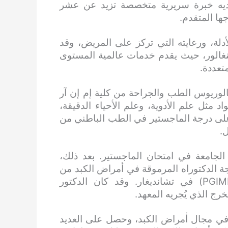
لديه خبرة سريرية متخصصة تزيد عن عشر
ها المتقدم.
دلة، ورعايته التي تركز على المريض، وقد
غالور، حيث يقدم خدمات عالمية المستوى
تعددة.
لوريوس الطب والجراحة من كلية إم إن آر
مثل علم الأدوية، وعلم الأحياء الدقيقة،
لى درجة الماجستير في الطب الباطني من
ل.
لجامعة في امتحان الماجستير. بعد ذلك،
 الدكتوراه المرموقة في أمراض الكبد من
معهد الدراسات العليا للتعليم الطبي والبحوث (PGIMER) في تشانديغار. وقد كان الدكتور
رج الذي يُجريه المعهد.
 في مجال أمراض الكبد، وحصل على العديد