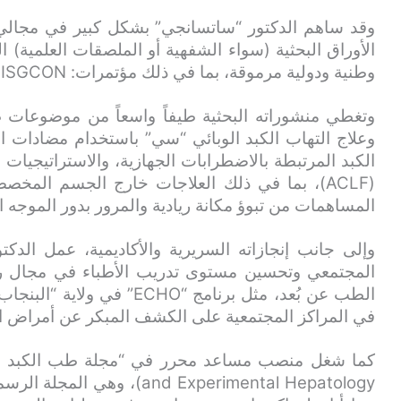
وقد ساهم الدكتور “ساتسانجي” بشكل كبير في مجالي ا
الأوراق البحثية (سواء الشفهية أو الملصقات العلمية)
وطنية ودولية مرموقة، بما في ذلك مؤتمرات: ISGCON وAPASL وAASLD وINASL.
وتغطي منشوراته البحثية طيفاً واسعاً من موضوعات طب
وعلاج التهاب الكبد الوبائي “سي” باستخدام مضادات 
الكبد المرتبطة بالاضطرابات الجهازية، والاستراتيجيات 
(ACLF)، بما في ذلك العلاجات خارج الجسم المخ
المساهمات من تبوؤ مكانة ريادية والمرور بدور الموجه ا
وإلى جانب إنجازاته السريرية والأكاديمية، عمل الدك
المجتمعي وتحسين مستوى تدريب الأطباء في مجال رعا
الطب عن بُعد، مثل برنامج “HO
في المراكز المجتمعية على الكشف المبكر عن أمراض الكبد