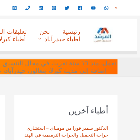
خطي
البحث
لى
لمحتوى
رئيسية
نحن
تعليقات ا
أطباء حيدرآباد
أطباء كيرلا
نعمل، منذ ١٦ سنة تقريبا، في مجا
إضافة إلى مدينة كيرلا، بنغالور، حيدرآباد،
أطباء آخرين
الدكتور سمير فورا من مومباي – استشاري
جراحة التجميل والجراحة الترميمية في الهند