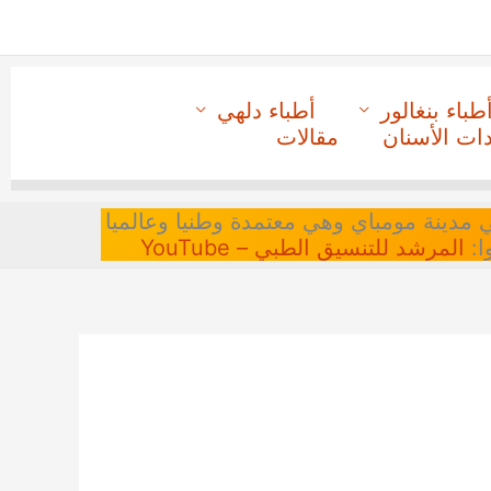
طباء بنغالور
أطباء دلهي
دات الأسنان
مقالات
 في مدينة مومباي وهي معتمدة وطنيا وعالميا
ا:
المرشد للتنسيق الطبي – YouTube