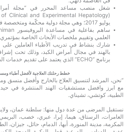
في العاصمة دلهي.
شغل منصب مساعد المحرر في “مجلة أمراض ال
يوليو 2017؛ وهي مجلة دولية محكّمة ومتخصصة في علم أمراض الكبد.
العلمي وتقييم ملخصات الأبحاث الخاصة بمؤتمري INASL لعام 2016 وISHEN لعام 2017
شارك بنشاط في تدريب الأطباء العاملين على م
برنامج “ECHO” الذي يعتمد على تقديم خدمات الطب عن بُعد.
خطط رحلتك العلاجية لأفضل أطباء ومست
“نحن، المرشد لتنسيق العلاج بالخارج وأفضل منسق و
مع ابرز وافضل مستشفيات الهند المنتشرة في حيدرآب
الطبية، كوتشي، تشيناي.
نستقبل المرضى من عدة دول منها: سلطنة عمان، ولاية
العامرات، الرستاق، هيما، إبرا، عبري، خصب، البريمي
المكرمة، مدينة المنورة، أبها، الدمام، حائل، جيزان، الط
عفيف، الدوادمي، الدرعية، قطر، الوكرة، الدوحة، الكويت