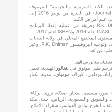
كبد السريرية والتجريبية” المرموقة
(Journal of Clinical and Experimental Hepatology) في الفترة من يوليو 2016 إلى
ساهم بفاعلية في مساعدة البروفيسور R.K. Dhiman وفريقه في عملية إعداد البرنامج
.
ستوى المجتمع المحلي في ولاية البنجاب
بالهند في مجال أمراض الكبد، وذلك تحت إشراف وتوجيه البروفيسور R.K. Dhiman، وعبر
شفيات بنغالور في الهند
مترجم طبي موثوق في
بنغالور
الهندية، نعمل
اد،نيودلهي، كيرالا،
مومباي
، مدينة لكناو
 صور، مسقط، صحار، صلالة، نزوى، بركاء،
، والسويق والسعودية، الرياض، جدة، مكة
ائف، الخرج، وادي الدواسر، شقراء، الأفلاج،
، البحرين، منامة، الإمارات، دبي، أبوظبي،