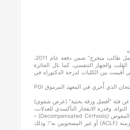
ت
: حاز لقب “أفضل طالب متخرج” ضمن دفعة عام 2011،
قلب والجهاز التنفسي، كما نال الجائزة
ي مسابقة المعلومات الطبية (Quiz) التي أُقيمت بين الكليات لدرجة الدكتوراه في
: تصدّر نتائج الامتحان الذي أُجري في المعهد المرموق PGI
ة عن فئة “أفضل ورقة بحثية” (عرض شفوي)
لات HLA-DR على وحيدات النواة، وقدرة الانفجار التأكسدي للعدلات،
وتحليل السيتوكينات لدى مرضى تليف الكبد غير المعوض (Decompensated Cirrhosis) –
سواء المصحوبين بفشل كبدي حاد على خلفية مزمنة (ACLF) أو غير المصحوبين به”؛ وذلك