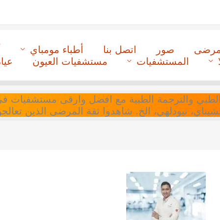
لمرضى
صور
اتصل بنا
أطباء مومباي
أ
المستشفيات
مستشفيات العيون
عيا
ل التنسيق الطبي والترجمة الطبية مع افضل وارقى مستشفيات
 تشيناي، نيودلهي، الخ. شاهدوا ثقة المرضى الذين تعالجو