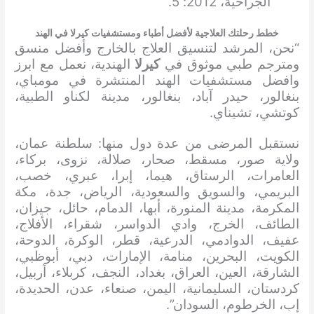
الجراحية، 2012: 5.
خطط رحلتك العلاجية لأفضل أطباء ومستشفيات كيرلا في الهند
“نحن، المرشد لتنسيق العلاج بالخارج وأفضل منسق
ومترجم طبي موثوق في
كيرلا
الهندية، نعمل مع ابرز
وافضل مستشفيات الهند المنتشرة في مومباي،
بنغالور، حيدر آباد، بنغالور، مدينة لكناو الطبية،
كوتشي، تشيناي.
نستقبل المرضى من عدة دول منها: سلطنة عمان،
ولاية صور، مسقط، صحار، صلالة، نزوى، بركاء،
العامرات، الرستاق، هيما، إبرا، عبري، خصب،
البريمي، والسويق والسعودية، الرياض، جدة، مكة
المكرمة، مدينة المنورة، أبها، الدمام، حائل، جيزان،
الطائف، الخرج، وادي الدواسر، شقراء، الأفلاج،
عفيف، الدوادمي، الدرعية، قطر، الوكرة، الدوحة،
الكويت، البحرين، منامة، الإمارات، دبي، أبوظبي،
الشارقة، العين، العراق، بغداد، النجف، كربلاء، أربيل،
كردستان، السليمانية، اليمن، صنعاء، عدن، الحديدة،
إب، الخرطوم، السودان”.