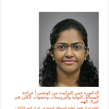
الدكتورة جيني إليزابيث من كوتشي | جراحة
المسالك البولية والبروستات وحصوات الكلى في
كيرلا، الهند
أطباء كيرلا
,
افضل أطباء المسالك البولية في كيرلا، الهند 2026
/