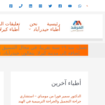
خطي
البحث
لى
لمحتوى
رئيسية
نحن
تعليقات ا
أطباء حيدرآباد
أطباء كيرلا
نعمل، منذ ١٦ سنة تقريبا، في مجا
إضافة إلى مدينة كيرلا، بنغالور، حيدرآباد،
أطباء آخرين
الدكتور سمير فورا من مومباي – استشاري
جراحة التجميل والجراحة الترميمية في الهند