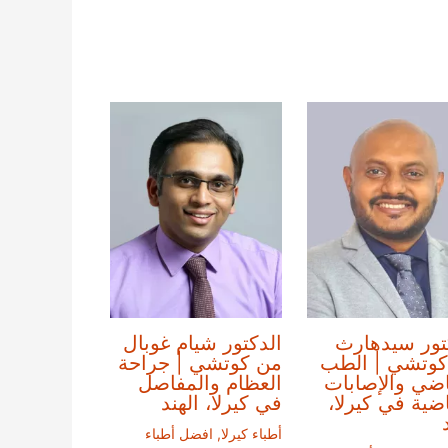
تور سيدهارث
الدكتور شيام غوبال
كوتشي | الطب
من كوتشي | جراحة
اضي والإصابات
العظام والمفاصل
اضية في كيرلا،
في كيرلا، الهند
أطباء كيرلا
,
افضل أطباء