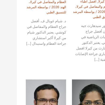
كيرلا
,
افضل أطباء
العظام والمفاصل في كيرلا،
م والمفاصل في كيرلا،
الهند 2026
/ بواسطة
المرشد
/ بواسطة
المرشد
للتنسيق الطبي
يق الطبي
د. شيام غوبال ف. أفضل
ور سيدهارث جيه
جراح العظام والمفاصل في
ان أفضل جراح
كوتشي. يعتبر الدكتور شيام
بات الرياضية في
من كيرلا أكبر استشاري
. يعتبر الدكتور
جراحة العظام واستبدال […]
رث من كيرلا افضل
ري جراحة الإصابات
ضية […]