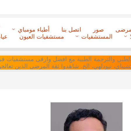
لمرضى
صور
اتصل بنا
أطباء مومباي
أ
المستشفيات
مستشفيات العيون
عيا
ل التنسيق الطبي والترجمة الطبية مع افضل وارقى مستشفيات
 تشيناي، نيودلهي، الخ. شاهدوا ثقة المرضى الذين تعالجو