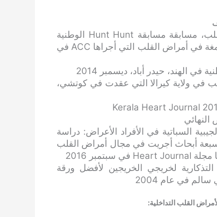
ف
المركز الخامس في الكلية الأمريكية لأمراض القلب، مسابقة مسابقة Hunt Hunt الوطنية
(من بين 140 من سكان أمراض القلب) لأفضل أدمغة في أمراض القلب التي أجراها ACC في
 الهند، حيدر أباد، ديسمبر 2014
قلب في ولاية كيرالا التي عقدت في كوتشي،
بية السباتية في الأفراد الأعراض: دراسة
ل سبعة أبحاث أجريت في مجال أمراض القلب
التذكارية لخريجي الخريجين لأفضل ورقة
الم في عام 2004
مراض القلب التداخلية: