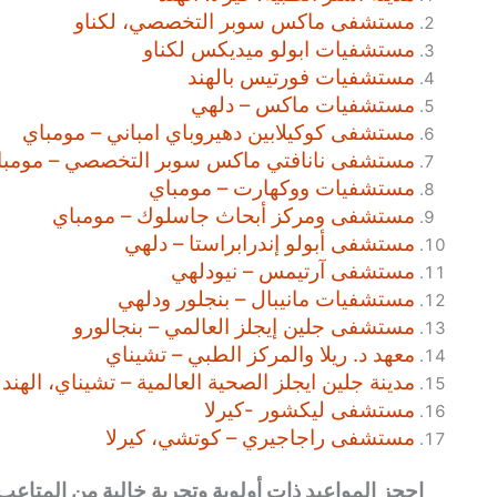
مستشفى ماكس سوبر التخصصي، لكناو
مستشفيات ابولو ميديكس لكناو
مستشفيات فورتيس بالهند
مستشفيات ماكس – دلهي
مستشفى كوكيلابين دهيروباي امباني – مومباي
مستشفى نانافتي ماكس سوبر التخصصي – مومبا
مستشفيات ووكهارت – مومباي
مستشفى ومركز أبحاث جاسلوك – مومباي
مستشفى أبولو إندرابراستا – دلهي
مستشفى آرتيمس – نيودلهي
مستشفيات مانيبال – بنجلور ودلهي
مستشفى جلين إيجلز العالمي – بنجالورو
معهد د. ريلا والمركز الطبي – تشيناي
مدينة جلين ايجلز الصحية العالمية – تشيناي، الهند
مستشفى ليكشور -كيرلا
مستشفى راجاجيري – كوتشي، كيرلا
احجز المواعيد ذات أولوية وتجربة خالية من المتاعب