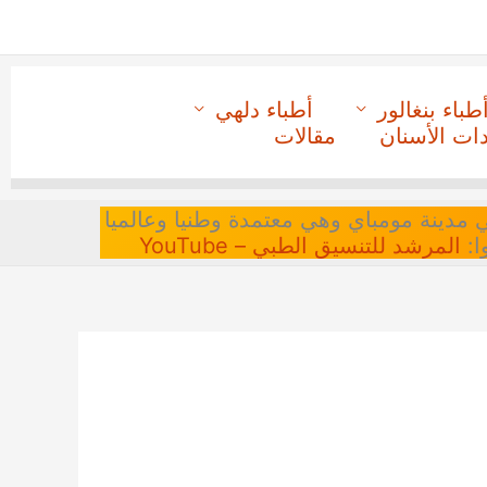
طباء بنغالور
أطباء دلهي
دات الأسنان
مقالات
 في مدينة مومباي وهي معتمدة وطنيا وعالميا
ا:
المرشد للتنسيق الطبي – YouTube