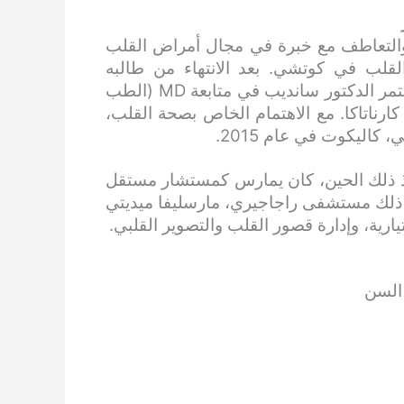
ب الشاب والتعاطف مع خبرة في مجال أمراض القلب
قلب في كوتشي. بعد الانتهاء من طالبه
الجامعي من كلية الطب راجاه موثايا في تاميل نادو، استمر الدكتور سانديب في متابعة MD (الطب
باتيل، بيجابور، كارناتاكا. مع الاهتمام الخاص بصحة القلب،
مل DNB (أمراض القلب) في عام 2015. ومنذ ذلك الحين، كان يمارس كمستشار مستقل
ذلك مستشفى راجاجيري، مارسليفا ميديتي
تيارية، وإدارة قصور القلب والتصوير القلبي.
 السن