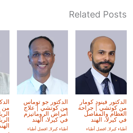
Related Posts
الدكتور فينود كومار
الدكتور جو توماس
الدك
من كوتشي | جراحة
من كوتشي | علاج
من 
العظام والمفاصل
أمراض الروماتيزم
الري
في كيرلا، الهند
في كيرلا، الهند
الري
الهند
أطباء كيرلا
,
افضل أطباء
أطباء كيرلا
,
افضل أطباء