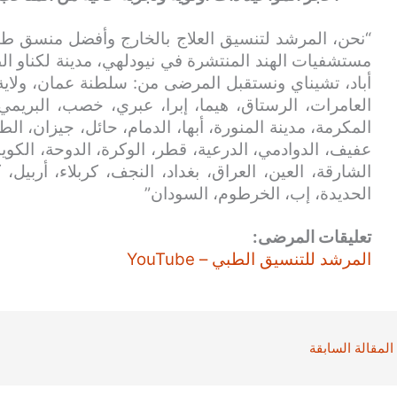
“نحن، المرشد لتنسيق العلاج بالخارج وأفضل منسق طب
مستشفيات الهند المنتشرة في نيودلهي، مدينة لكناو الط
أباد، تشيناي ونستقبل المرضى من: سلطنة عمان، ولاية
العامرات، الرستاق، هيما، إبرا، عبري، خصب، البريمي
المكرمة، مدينة المنورة، أبها، الدمام، حائل، جيزان، الط
عفيف، الدوادمي، الدرعية، قطر، الوكرة، الدوحة، الكويت
الشارقة، العين، العراق، بغداد، النجف، كربلاء، أربيل،
الحديدة، إب، الخرطوم، السودان”
تعليقات المرضى:
المرشد للتنسيق الطبي – YouTube
المقالة السابقة