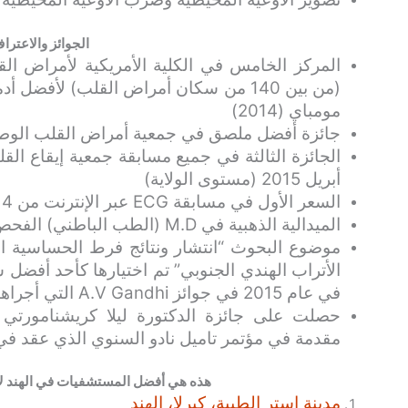
الجوائز والاعترا
مومباي (2014)
جائزة أفضل ملصق في جمعية أمراض القلب الوطنية في
الجائزة الثالثة في جميع مسابقة جمعية إيقاع ال
أبريل 2015 (مستوى الولاية)
السعر الأول في مسابقة ECG عبر الإنترنت من Kerala Heart Journal 2014
الميدالية الذهبية في M.D (الطب الباطني) الفحص النهائي
موضوع البحوث “انتشار ونتائج فرط الحساسية الجي
الأتراب الهندي الجنوبي” تم اختيارها كأحد أفض
في عام 2015 في جوائز A.V Gandhi التي أجراها مجلة Heart Journal في سبتمبر 2016
حصلت على جائزة الدكتورة ليلا كريشنامورتي 
مقدمة في مؤتمر تاميل نادو السنوي الذي عقد في س
هذه هي أفضل المستشفيات في الهند لأ
مدينة استر الطبية، كيرلا، الهند