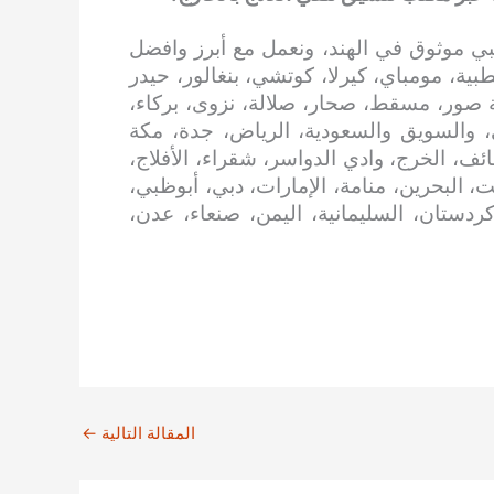
ي موثوق في الهند، ونعمل مع أبرز وافضل
بية، مومباي، كيرلا، كوتشي، بنغالور، حيدر
 صور، مسقط، صحار، صلالة، نزوى، بركاء،
، والسويق والسعودية، الرياض، جدة، مكة
ائف، الخرج، وادي الدواسر، شقراء، الأفلاج،
، البحرين، منامة، الإمارات، دبي، أبوظبي،
 كردستان، السليمانية، اليمن، صنعاء، عدن،
المقالة التالية
←