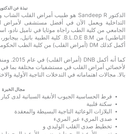
نبذة عن الدكتور
الدكتور Sandeep R هو طبيب أمراض القل
التداخلية ويعمل الآن في أفضل مستشفى لأمراض ال
الباطني) من B.L.D.E B.M. كلية الطبية 
أكمل كذلك DM (أمراض القلب) من كلية الطب الحكومي، كاليكوت في عام 2015.
كما أنه أك
لأخصائي أمراض القلب في مستشفيات مختلفة بما في 
بالا. مجالات اهتماماته في التدخلات التاجية الأولية والاخ
مجال الخبرة
فرط الحساسية الجيوب الأنفية السباتية لدى كبار
سكتة قلبية
البلازات الوعائية التاجية البسيطة والمعقدة
صدى المريء عبر المريء
تخطيط صدى القلب الوليدي و
تصوير الأوعية المحيطية وضرب الأوعية المحيطية