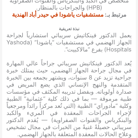
متخصص في الكبد والبنكرياس والقنوات الصفراوية
(HPB) والجراحات بالمنظار.
مرتبط بـ:
مستشفيات ياشودا في حيدر أباد الهندية
نبذة تعريفية
يعمل الدكتور فينكاتيش سريباثي استشارياً لجراحة
الجهاز الهضمي في مستشفيات “ياشودا” (Yashoda
Hospitals) بفرع “مالاكبيت”.
يُعد الدكتور فينكاتيش سريباثي جراحاً عالي المهارة
في مجال جراحة الجهاز الهضمي، حيث يمتلك خبرة
جراحية تزيد عن 8 سنوات، ويشتهر بجمعه بين الخبرة
المتقدمة والنهج الإنساني الذي يضع المريض في
صدارة أولوياته. وبفضل تدريبه المكثف في مؤسسات
طبية مرموقة — بما في ذلك كلية “عثمانية” الطبية
وكلية “مادوراي” الطبية (التي تُعد مركزاً رائداً ومرجعياً
لإجراء الجراحات المعقدة في المريء والكبد
والبنكرياس والقنوات الصفراوية) — يُقدم الدكتور
سريباثي حصيلةً غنيةً من الخبرات في مجال تشخيص
وعلاج الحالات المعقدة المتعلقة بالجهاز الهضمي.