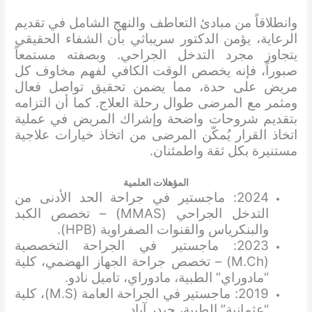
وانطلاقاً من مبادئ التعاطف والنهج الشامل في تقديم
الرعاية، يؤمن الدكتور سريباثي بأن الشفاء الحقيقي
يتجاوز مجرد التدخل الجراحي. وبصفته مستمعاً
صبوراً، فإنه يخصص الوقت الكافي لفهم مخاوف كل
مريض على حدة، مما يضمن تحقيق تواصل فعال
ومثمر مع المرضى طوال رحلة العلاج. كما أن التزامه
بتقديم شروحات واضحة وإشراك المريض في عملية
اتخاذ القرار يُمكّن المرضى من اتخاذ خيارات علاجية
مستنيرة بكل ثقة واطمئنان.
المؤهلات العلمية
2024: ماجستير في جراحة الحد الأدنى من
التدخل الجراحي (MMAS) – تخصص الكبد
والبنكرياس والقنوات الصفراوية (HPB).
2023: ماجستير في الجراحة التخصصية
(M.Ch) – تخصص جراحة الجهاز الهضمي، كلية
“مادوراي” الطبية، مادوراي، تاميل نادو.
2019: ماجستير في الجراحة العامة (M.S)، كلية
“عثمانية” الطبية، حيدر آباد.