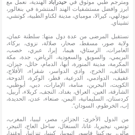
ومترجم طبي موثوق في
حيدرآباد
الهندية، نعمل مع
ابرز وافضل مستشفيات الهند المنتشرة في بنغالور،
نيودلهي، كيرالا، مومباي، مدينة لكناو الطبية، كوتشي،
تشيناي.
نستقبل المرضى من عدة دول منها: سلطنة عمان،
ولاية صور، مسقط، صحار، صلالة، نزوى، بركاء،
العامرات، الرستاق، هيما، إبرا، عبري، خصب،
البريمي، والسويق والسعودية، الرياض، جدة، مكة
المكرمة، مدينة المنورة، أبها، الدمام، حائل، جيزان،
الطائف، الخرج، وادي الدواسر، شقراء، الأفلاج،
عفيف، الدوادمي، الدرعية، قطر، الوكرة، الدوحة،
الكويت، البحرين، منامة، الإمارات، دبي، أبوظبي،
الشارقة، العين، العراق، بغداد، النجف، كربلاء، أربيل،
كردستان، السليمانية، اليمن، صنعاء، عدن، الحديدة،
إب، الخرطوم، السودان”.
من الدول الأخرى: الجزائر، مصر، ليبيا، المغرب،
تونس، نيجيريا، غانا، السنغال، ساحل العاج، النيجر،
مالي، بوركينا فاسو، إثيوبيا، كينيا، تنزانيا، أوغندا،