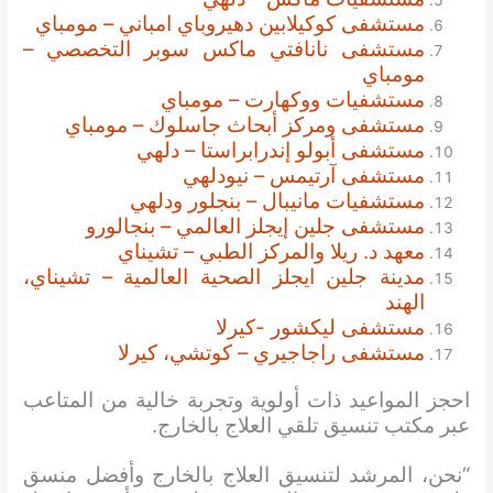
مستشفى كوكيلابين دهيروباي امباني – مومباي
مستشفى نانافتي ماكس سوبر التخصصي –
مومباي
مستشفيات ووكهارت – مومباي
مستشفى ومركز أبحاث جاسلوك – مومباي
مستشفى أبولو إندرابراستا – دلهي
مستشفى آرتيمس – نيودلهي
مستشفيات مانيبال – بنجلور ودلهي
مستشفى جلين إيجلز العالمي – بنجالورو
معهد د. ريلا والمركز الطبي – تشيناي
مدينة جلين ايجلز الصحية العالمية – تشيناي،
الهند
مستشفى ليكشور -كيرلا
مستشفى راجاجيري – كوتشي، كيرلا
احجز المواعيد ذات أولوية وتجربة خالية من المتاعب
عبر مكتب تنسيق تلقي العلاج بالخارج.
“نحن، المرشد لتنسيق العلاج بالخارج وأفضل منسق