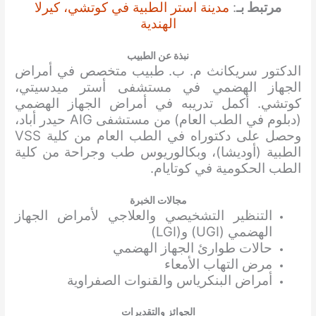
مرتبط بـ
:
مدينة استر الطبية في كوتشي، كيرلا
الهندية
نبذة عن الطبيب
الدكتور سريكانث م. ب. طبيب متخصص في أمراض
الجهاز الهضمي في مستشفى أستر ميدسيتي،
كوتشي. أكمل تدريبه في أمراض الجهاز الهضمي
(دبلوم في الطب العام) من مستشفى AIG حيدر أباد،
وحصل على دكتوراه في الطب العام من كلية VSS
الطبية (أوديشا)، وبكالوريوس طب وجراحة من كلية
الطب الحكومية في كوتايام.
مجالات الخبرة
التنظير التشخيصي والعلاجي لأمراض الجهاز
الهضمي (UGI) و(LGI)
حالات طوارئ الجهاز الهضمي
مرض التهاب الأمعاء
أمراض البنكرياس والقنوات الصفراوية
الجوائز والتقديرات