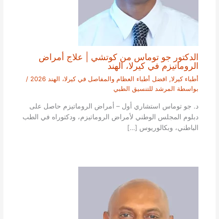
الدكتور جو توماس من كوتشي | علاج أمراض
الروماتيزم في كيرلا، الهند
أطباء كيرلا
,
افضل أطباء العظام والمفاصل في كيرلا، الهند 2026
/
بواسطة
المرشد للتنسيق الطبي
د. جو توماس استشاري أول – أمراض الروماتيزم حاصل على
دبلوم المجلس الوطني لأمراض الروماتيزم، ودكتوراه في الطب
الباطني، وبكالوريوس […]