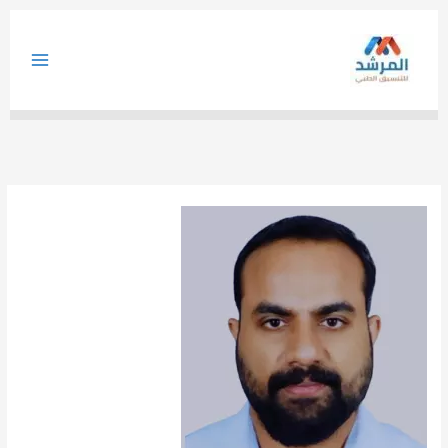
خطي
لى
لمحتوى