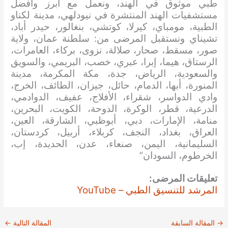
طبي موثوق في الهند، ونعمل مع أبرز وافضل
مستشفيات الهند المنتشرة في نيودلهي، مدينة لكناو
الطبية، مومباي، كيرلا، كوتشي، بنغالور، حيدر أباد،
تشيناي ونستقبل المرضى من: سلطنة عمان، ولاية
صور، مسقط، صحار، صلالة، نزوى، بركاء، العامرات،
الرستاق، هيما، إبرا، عبري، خصب، البريمي، والسويق
والسعودية، الرياض، جدة، مكة المكرمة، مدينة
المنورة، أبها، الدمام، حائل، جيزان، الطائف، الخرج،
وادي الدواسر، شقراء، الأفلاج، عفيف، الدوادمي،
الدرعية، قطر، الوكرة، الدوحة، الكويت، البحرين،
منامة، الإمارات، دبي، أبوظبي، الشارقة، العين،
العراق، بغداد، النجف، كربلاء، أربيل، كردستان،
السليمانية، اليمن، صنعاء، عدن، الحديدة، إب،
الخرطوم، السودان”
تعليقات المرضى:
المرشد للتنسيق الطبي – YouTube
→
المقالة السابقة
المقالة التالية
←