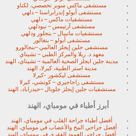
مستشفى ماكس سوبر تخصصي،
لكناو
مستشفى أبولو إندرابراستا – دلهي
مستشفيات ماكس – دلهي
مستشفى آرتيمس – نيودلهي
مستشفيات مانيبال – بنجلور
ودلهي
مستشفى أبولو – بنغالور
مستشفى جلين إيجلز العالمي –
بنجالورو
معهد د. ريلا والمركز الطبي – تشيناي
مدينة جلين ايجلز الصحية العالمية – تشيناي، الهند
مدينة استر الطبية، كيرلا، الهند
مستشفى ليكشور -كيرلا
مستشفى راجاجيري – كوتشي، كيرلا
مستشفيات جلين إيجلز جلوبال –
حيدراباد، الهند
أبرز أطباء في مومباي، الهند
أفضل أطباء جراحة القلب في مومباي، الهند
أفضل جراحي المخ والأعصاب في مومباي، الهند
أفضل جراحي العمود الفقري في مومباي، الهند