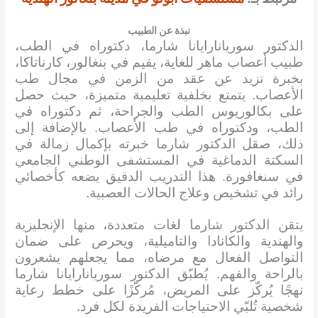
نبذة عن الطبيب
الدكتور سوريانارايانا شارما، دكتوراه في الطب،
طبيب أعصاب ماهر للغاية، يقيم في بنغالور، كارناتاكا،
بخبرة تزيد عن عقد من الزمن في مجال طب
الأعصاب. يتمتع بخلفية تعليمية متميزة، حيث حصل
على بكالوريوس الطب والجراحة، ثم دكتوراه في
الطب، ودكتوراه في طب الأعصاب. بالإضافة إلى
ذلك، صقل الدكتور شارما خبرته بإكمال زمالة في
السكتة الدماغية في المستشفى الوطني الجامعي
في سنغافورة. هذا التدريب الدقيق يضعه كأخصائي
رائد في تشخيص وعلاج الحالات العصبية.
يتقن الدكتور شارما لغات متعددة، منها الإنجليزية
والهندية والكانادا والتاميلية، ويحرص على ضمان
التواصل الفعال مع مرضاه، مما يجعلهم يشعرون
بالراحة والفهم. يُطبّق الدكتور سوريانارايانا شارما
نهجًا يُركّز على المريض، مُركّزًا على خطط رعاية
شخصية تُلبّي الاحتياجات الفريدة لكل فرد.