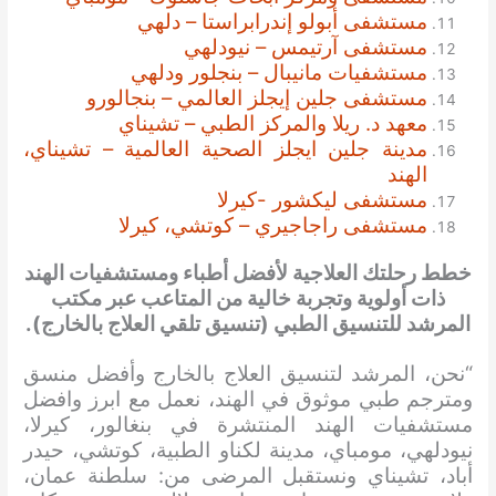
مستشفى أبولو إندرابراستا – دلهي
مستشفى آرتيمس – نيودلهي
مستشفيات مانيبال – بنجلور ودلهي
مستشفى جلين إيجلز العالمي – بنجالورو
معهد د. ريلا والمركز الطبي – تشيناي
مدينة جلين ايجلز الصحية العالمية – تشيناي،
الهند
مستشفى ليكشور -كيرلا
مستشفى راجاجيري – كوتشي، كيرلا
خطط رحلتك العلاجية لأفضل أطباء ومستشفيات الهند
ذات أولوية وتجربة خالية من المتاعب عبر مكتب
المرشد للتنسيق الطبي (تنسيق تلقي العلاج بالخارج).
“نحن، المرشد لتنسيق العلاج بالخارج وأفضل منسق
ومترجم طبي موثوق في الهند، نعمل مع ابرز وافضل
مستشفيات الهند المنتشرة في بنغالور، كيرلا،
نيودلهي، مومباي، مدينة لكناو الطبية، كوتشي، حيدر
أباد، تشيناي ونستقبل المرضى من: سلطنة عمان،