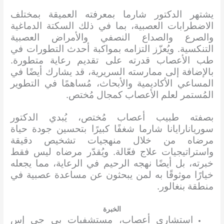
يشتهر الدكتور شارما بمعرفته العميقة بمختلف
الاضطرابات العصبية، بما في ذلك السكتة الدماغية
والصرع والصداع النصفي والأمراض العصبية
التنكسية. ويُعزّز التزامه بمواكبة أحدث التطورات في
طب الأعصاب قدرته على تقديم رعاية متطورة.
بالإضافة إلى ممارسته السريرية، قد يشارك أيضًا في
المساعي الأكاديمية والأبحاث، مُساهمًا في التطوير
المُستمر لعلم الأعصاب كمجال مُختص.
بصفته طبيب أعصاب مُختص، يُبدي الدكتور
سوريانارايانا شارما شغفًا كبيرًا بتحسين جودة حياة
مرضاه من خلال منهجيات تشخيص دقيقة
واستراتيجيات علاج فعّالة. ويُقدّر مرضاه ليس فقط
خبرته، بل أيضًا نهجه الرحيم في الرعاية، مما يجعله
خيارًا موثوقًا به لمن يبحثون عن مساعدة عصبية في
منطقة بنغالور.
الخبرة
استشاري أعصاب، مستشفيات بي جي إس