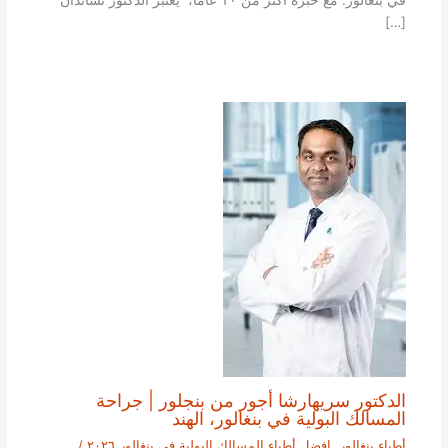
في بنغالور. مع خبرة أكثر من ١٠ عاما، يعتبر الدكتور تشاندان
[…]
الدكتور سريهارشا أجور من بنجلور | جراحة
المسالك البولية في بنغالور، الهند
أطباء بنغالور
,
افضل أطباء المسالك البولية في بنغالور ٢٠٢٦
/