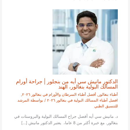
الدكتور مانيش سي أيه من بنجلور | جراحة أورام
المسالك البولية بنغالور، الهند
أطباء بنغالور
,
أفضل أطباء السرطان والأورام في بنغالور ٢٠٢٦
,
افضل أطباء المسالك البولية في بنغالور ٢٠٢٦
/ بواسطة
المرشد
للتنسيق الطبي
د. مانيش سي أيه أفضل جراح المسالك البولية والبروستات في
بنغالور. مع خبرة أكثر من 8 عاما، يعتبر الدكتور مانيش […]