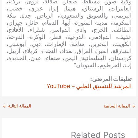
ولاية صور، مسقط، صحار، صلالة، نزوى، بركاء،
العامرات، الرستاق، هيما، إبرا، عبري، خصب،
البريمي، والسويق والسعودية، الرياض، جدة، مكة
المكرمة، مدينة المنورة، أبها، الدمام، حائل، جيزان،
الطائف، الخرج، وادي الدواسر، شقراء، الأفلاج،
عفيف، الدوادمي، الدرعية، قطر، الوكرة، الدوحة،
الكويت، البحرين، منامة، الإمارات، دبي، أبوظبي،
الشارقة، العين، العراق، بغداد، النجف، كربلاء، أربيل،
كردستان، السليمانية، اليمن، صنعاء، عدن، الحديدة،
إب، الخرطوم، السودان”
تعليقات المرضى:
المرشد للتنسيق الطبي – YouTube
→
المقالة السابقة
المقالة التالية
←
Related Posts