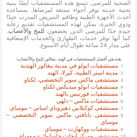
الصحية للمرضى. تتمتع هذه المستشفيات أيضًا ببنية
تحتية حديثة توفر أجواء ممتعة لمرضاها. بمساعدة
أحدث الأجهزة الطبية وطاقم التمريض المدرب جيدًا
وذوي الخبرة، يمكن لهذه المستشفيات تقديم رعاية
جيدة جدًا للمرضى الذين يخضعون
للمخ والأعصاب
.
كما أنها توفر خدمات الطوارئ والخدمات الإسعافية
على مدار 24 ساعة طوال أيام الأسبوع.
هذه هي أفضل المستشفيات في الهند، بنغالور
للمخ والأعصاب
:
مستشفيات ابولو في مدينة بنغالور الهندية
مدينة استر الطبية، كيرلا، الهند
مستشفى ماكس سوبر التخصصي، لكناو
مستشفيات ابولو ميديكس لكناو
مستشفيات فورتيس بالهند
مستشفيات ماكس – دلهي
مستشفى كوكيلابين دهيروباي امباني – مومباي
مستشفى نانافتي ماكس سوبر التخصصي –
مومباي
مستشفيات ووكهارت – مومباي
مستشفى ومركز أبحاث جاسلوك – مومباي