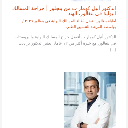
الدكتور أنيل كومار ت من بنجلور | جراحة المسالك
البولية في بنغالور، الهند
أطباء بنغالور
,
افضل أطباء المسالك البولية في بنغالور ٢٠٢٦
/
بواسطة
المرشد للتنسيق الطبي
الدكتور أنيل كومار ت أفضل جراح المسالك البولية والبروستات
في بنغالور. مع خبرة أكثر من ١٢ عاما، يعتبر الدكتور براديب
[…]