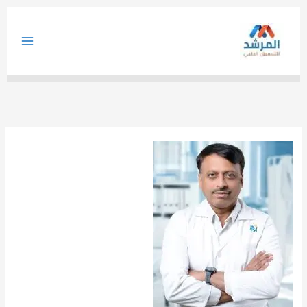
خطي
لى
لمحتوى