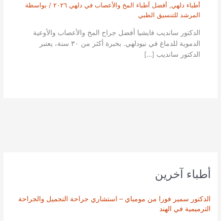
أطباء دلهي
,
أفضل أطباء المخ والأعصاب في دلهي ٢٠٢٦
/ بواسطة
المرشد للتنسيق الطبي
الدكتور سانديب فايشيا أفضل جراح المخ والأعصاب والأوعية
الدموية للدماغ في نيودلهي. بخبرة أكثر من ٣٠ سنة، يعتبر
الدكتور سانديب […]
أطباء آخرين
الدكتور سمير فورا من مومباي – استشاري جراحة التجميل والجراحة
الترميمية في الهند