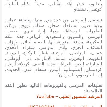
بنغالور، حيدر آباد، بنغالور، مدينة لكناو الطبية،
كوتشي، تشيناي.
نستقبل المرضى من عدة دول منها: سلطنة عمان،
ولاية صور، مسقط، صحار، صلالة، نزوى، بركاء،
العامرات، الرستاق، هيما، إبرا، عبري، خصب،
البريمي، والسويق والسعودية، الرياض، جدة، مكة
المكرمة، مدينة المنورة، أبها، الدمام، حائل، جيزان،
الطائف، الخرج، وادي الدواسر، شقراء، الأفلاج،
عفيف، الدوادمي، الدرعية، قطر، الوكرة، الدوحة،
الكويت، البحرين، منامة، الإمارات، دبي، أبوظبي،
الشارقة، العين، العراق، بغداد، النجف، كربلاء، أربيل،
كردستان، السليمانية، اليمن، صنعاء، عدن، الحديدة،
إب، الخرطوم، السودان”.
تعليقات المرضى بالفيديوهات التالية تظهر الثقة
العالية بنا:
المرشد للتنسيق الطبي – YouTube