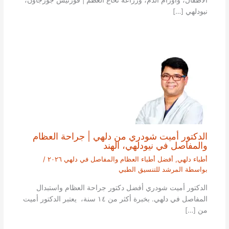
الأطفال، وأورام الدم، وزراعة نخاع العظم | فورتيس جورجاون،
نيودلهي […]
الدكتور أميت شودري من دلهي | جراحة العظام
والمفاصل في نيودلهي، الهند
أطباء دلهي
,
أفضل أطباء العظام والمفاصل في دلهي ٢٠٢٦
/
بواسطة
المرشد للتنسيق الطبي
الدكتور أميت شودري أفضل دكتور جراحة العظام واستبدال
المفاصل في دلهي. بخبرة أكثر من ١٤ سنة، يعتبر الدكتور أميت
من […]