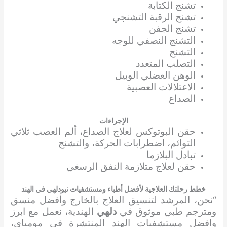
تشنج الكتابة
تشنج الرقبة التشنجي
تشنج الجفن
التشنج النصفي للوجه
التشنج
التصلب المتعدد
الوهن العضلي الوبيل
الاعتلالات العصبية
الصداع
الإجراءات
حقن البوتوكس لعلاج الصداع، ألم العصب ثلاثي
التوائم، اضطرابات الحركة، والتشنج
تبادل البلازما
حقن لعلاج متلازمة النفق الرسغي
خطط رحلتك العلاجية لأفضل أطباء ومستشفيات نيودلهي في الهند
“نحن، المرشد لتنسيق العلاج بالخارج وأفضل منسق
ومترجم طبي موثوق في
دلهي
الهندية، نعمل مع ابرز
وافضل مستشفيات الهند المنتشرة في مومباي،