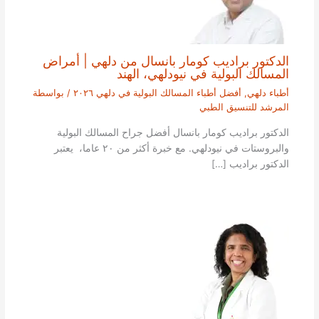
الدكتور براديب كومار بانسال من دلهي | أمراض
المسالك البولية في نيودلهي، الهند
أطباء دلهي
,
أفضل أطباء المسالك البولية في دلهي ٢٠٢٦
/ بواسطة
المرشد للتنسيق الطبي
الدكتور براديب كومار بانسال أفضل جراح المسالك البولية
والبروستات في نيودلهي. مع خبرة أكثر من ٢٠ عاما، يعتبر
الدكتور براديب […]