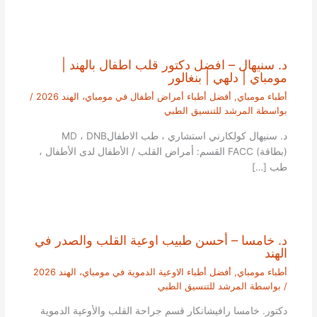
د. سنيهال – افضل دكتور قلب اطفال بالهند |
مومباي | دلهي | بنغالور
أطباء مومباي
,
أفضل أطباء أمراض أطفال في مومباي، الهند 2026
/
بواسطة
المرشد للتنسيق الطبي
د. سنيهال كولكارني استشاري ، طب الاطفالMD ، DNB
(بطاقة) FACC القسم: أمراض القلب / الأطفال لدى الأطفال ،
طب […]
د. خامسا – أحسن طبيب اوعية القلب والصدر في
الهند
أطباء مومباي
,
أفضل أطباء الاوعية الدموية في مومباي، الهند 2026
/ بواسطة
المرشد للتنسيق الطبي
دكتور. خامسا رافيشانكار قسم جراحة القلب والأوعية الدموية