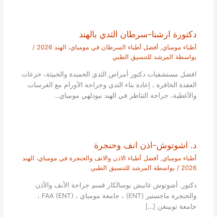
دكتورة ارشنا-سرطان الثدي بالهند
أطباء مومباي
,
أفضل أطباء السرطان في مومباي، الهند 2026
/
بواسطة
المرشد للتنسيق الطبي
افضل مستشفيات دكتور أمراض الثدي الحميدة والخبيثة، خزعات
العقدة الخافرة ، إعادة بناء الثدي وجراحة الأورام مع الغرسات
والأغطية، جراحة التناظر في الهند نيودلهي مومباي…
د. اشوتوش-اذن انف وحنجرة
أطباء مومباي
,
أفضل أطباء الاذن والانف والحنجرة في مومباي، الهند
2026
/ بواسطة
المرشد للتنسيق الطبي
دكتور. أشوتوش غانيش بوسالكار قسم جراحة الأنف والأذن
والحنجرة ماجستير (ENT) ، جامعة مومباي ، FAA (ENT) ،
جامعة توبينغن […]