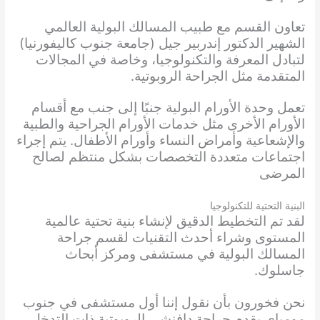
تعاون القسم مع طبيب المسالك البولية العالمي
الشهير الدكتور إندربير جيل (جامعة جنوب كاليفورنيا)
لتبادل المعرفة والتكنولوجيا، وخاصة في المجالات
المتقدمة مثل الجراحة الروبوتية.
تعمل وحدة الأورام البولية جنبًا إلى جنب مع أقسام
الأورام الأخرى مثل خدمات الأورام الجراحية والطبية
والإشعاعية وأمراض النساء وأورام الأطفال. يتم إجراء
اجتماعات متعددة التخصصات بشكل منتظم لصالح
المرضى
البنية التحتية للتكنولوجيا
لقد تم التخطيط الدقيق لإنشاء بنية تحتية عالمية
المستوى وشراء أحدث التقنيات لقسم جراحة
المسالك البولية في مستشفى ومركز أبحاث
جاسلوك.
نحن فخورون بأن نقول إننا أول مستشفى في جنوب
مومباي يقدم جراحة دافنشي الروبوتية ذات التدخل