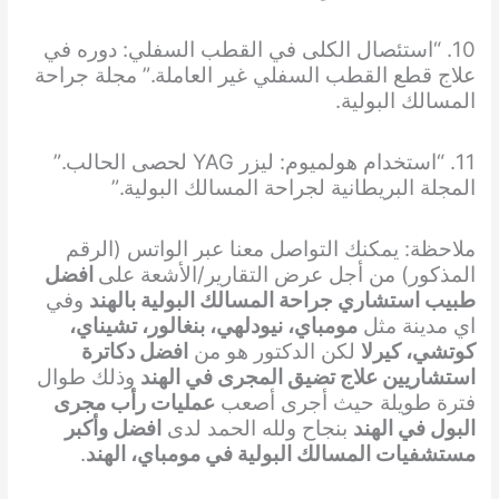
10. “استئصال الكلى في القطب السفلي: دوره في
علاج قطع القطب السفلي غير العاملة.” مجلة جراحة
المسالك البولية.
11. “استخدام هولميوم: ليزر YAG لحصى الحالب.”
المجلة البريطانية لجراحة المسالك البولية.”
ملاحظة: يمكنك التواصل معنا عبر الواتس (الرقم
المذكور) من أجل عرض التقارير/الأشعة على
افضل
طبيب استشاري جراحة المسالك البولية بالهند
وفي
اي مدينة مثل
مومباي، نيودلهي، بنغالور، تشيناي،
كوتشي، كيرلا
لكن الدكتور هو من
افضل دكاترة
استشاريين علاج تضيق المجرى في الهند
وذلك طوال
فترة طويلة حيث أجرى أصعب
عمليات رأب مجرى
البول في الهند
بنجاح ولله الحمد لدى
افضل وأكبر
مستشفيات المسالك البولية في مومباي، الهند
.