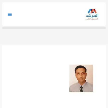
خطي
لى
لمحتوى